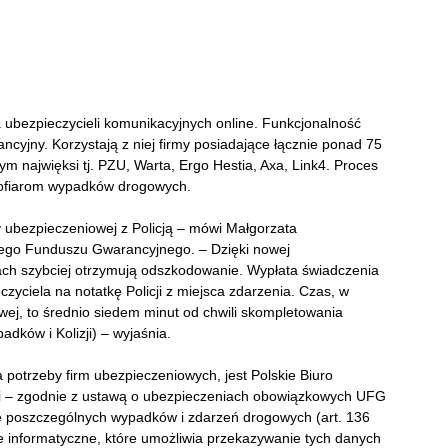
a ubezpieczycieli komunikacyjnych online. Funkcjonalność
yjny. Korzystają z niej firmy posiadające łącznie ponad 75
m najwięksi tj. PZU, Warta, Ergo Hestia, Axa, Link4. Proces
 ofiarom wypadków drogowych.
y ubezpieczeniowej z Policją – mówi Małgorzata
ego Funduszu Gwarancyjnego. – Dzięki nowej
ch szybciej otrzymują odszkodowanie. Wypłata świadczenia
czyciela na notatkę Policji z miejsca zdarzenia. Czas, w
wej, to średnio siedem minut od chwili skompletowania
dków i Kolizji) – wyjaśnia.
 potrzeby firm ubezpieczeniowych, jest Polskie Biuro
ucji – zgodnie z ustawą o ubezpieczeniach obowiązkowych UFG
ce poszczególnych wypadków i zdarzeń drogowych (art. 136
 informatyczne, które umożliwia przekazywanie tych danych