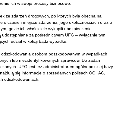
zenie ich w swoje procesy biznesowe.
atek ze zdarzeń drogowych, po których była obecna na
e o czasie i miejscu zdarzenia, jego okolicznościach oraz o
ym, gdzie ich właściciele wykupili ubezpieczenie
 są udostępniane za pośrednictwem UFG – wyłącznie tym
cych udział w kolizji bądź wypadku.
ca odszkodowania osobom poszkodowanym w wypadkach
nych lub niezidentyfikowanych sprawców. Do zadań
zonych. UFG jest też administratorem ogólnopolskiej bazy
ajdują się informacje o sprzedanych polisach OC i AC,
ich odszkodowaniach.