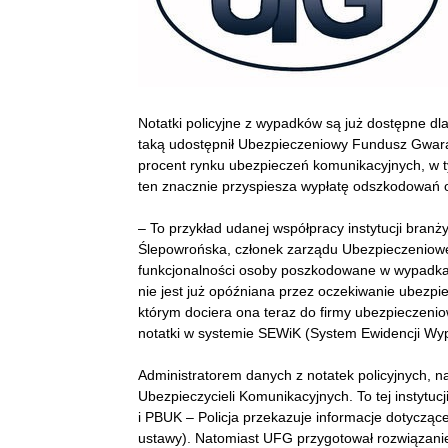
Notatki policyjne z wypadków są już dostępne dl
taką udostępnił Ubezpieczeniowy Fundusz Gwaranc
procent rynku ubezpieczeń komunikacyjnych, w ty
ten znacznie przyspiesza wypłatę odszkodowań
– To przykład udanej współpracy instytucji branż
Ślepowrońska, członek zarządu Ubezpieczeniow
funkcjonalności osoby poszkodowane w wypadka
nie jest już opóźniana przez oczekiwanie ubezpie
którym dociera ona teraz do firmy ubezpieczenio
notatki w systemie SEWiK (System Ewidencji Wypa
Administratorem danych z notatek policyjnych, na
Ubezpieczycieli Komunikacyjnych. To tej instyt
i PBUK – Policja przekazuje informacje dotyczą
ustawy). Natomiast UFG przygotował rozwiązanie