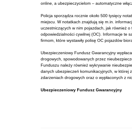
online, a ubezpieczycielom – automatyczne włąc
Policja sporządza rocznie około 500 tysięcy not
miejscu. W notatkach znajdują się m.in. informacj
uczestniczących w nim pojazdach, jak również o t
odpowiedzialności cywilnej (OC). Informacje te
firmom, które wystawiły polisę OC pojazdów biorą
Ubezpieczeniowy Fundusz Gwarancyjny wypła
drogowych, spowodowanych przez nieubezpieczo
Funduszu należy również wykrywanie nieubezpiec
danych ubezpieczeń komunikacyjnych, w której zn
zdarzeniach drogowych oraz o wypłaconych z n
Ubezpieczeniowy Fundusz Gwarancyjny