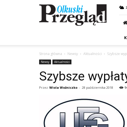
Przegląd
Olkuski
K
Strona główna
Newsy
Aktualności
Szybsze wyp
Newsy
Aktualności
Szybsze wypłat
Przez
Wiola Woźniczko
-
28 października 2018
9