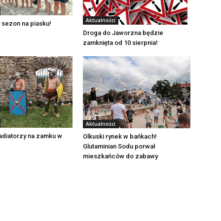
Aktualności
 sezon na piasku!
Droga do Jaworzna będzie
zamknięta od 10 sierpnia!
Aktualności
adiatorzy na zamku w
Olkuski rynek w bańkach!
Glutaminian Sodu porwał
mieszkańców do zabawy