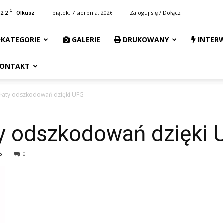
C
22.2
piątek, 7 sierpnia, 2026
Zaloguj się / Dołącz
Olkusz
KATEGORIE
GALERIE
DRUKOWANY
INTER
ONTAKT
łaty odszkodowań dzięki UFG
y odszkodowań dzięki 
6
0