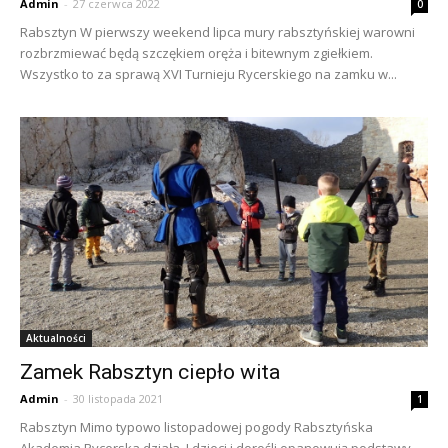
Admin
-
27 czerwca 2022
0
Rabsztyn W pierwszy weekend lipca mury rabsztyńskiej warowni
rozbrzmiewać będą szczękiem oręża i bitewnym zgiełkiem.
Wszystko to za sprawą XVI Turnieju Rycerskiego na zamku w...
Aktualności
Zamek Rabsztyn ciepło wita
Admin
-
30 listopada 2021
1
Rabsztyn Mimo typowo listopadowej pogody Rabsztyńska
Akademia Rycerska działa. I dzieci i dorośli opanowują podstawy