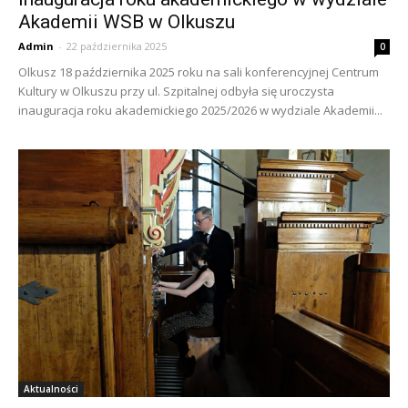
Akademii WSB w Olkuszu
Admin
-
22 października 2025
0
Olkusz 18 października 2025 roku na sali konferencyjnej Centrum
Kultury w Olkuszu przy ul. Szpitalnej odbyła się uroczysta
inauguracja roku akademickiego 2025/2026 w wydziale Akademii...
Aktualności