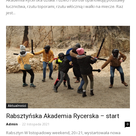
łucznictwa, rzutu toporami, rzutu włócznią i walki na miecze. Raz
jest...
Aktualności
Rabsztyńska Akademia Rycerska – start
Admin
-
22 listopada 2021
0
Rabsztyn W listopadowy weekend, 20 i 21, wystartowała nowa