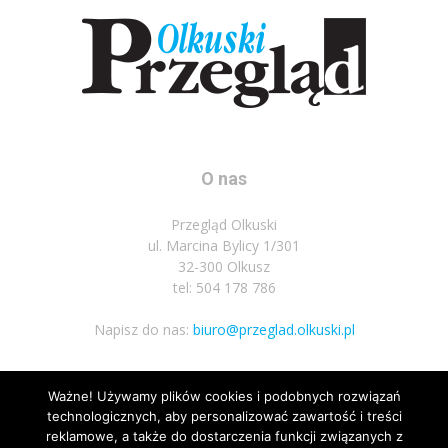
O nas
Przegląd Olkuski
ul. Marcina Bylicy 1/301
32-300 Olkusz
tel: 504 178 786
Napisz do nas:
biuro@przeglad.olkuski.pl
Ważne! Używamy plików cookies i podobnych rozwiązań
Podążaj za nami
technologicznych, aby personalizować zawartość i treści
reklamowe, a także do dostarczenia funkcji związanych z