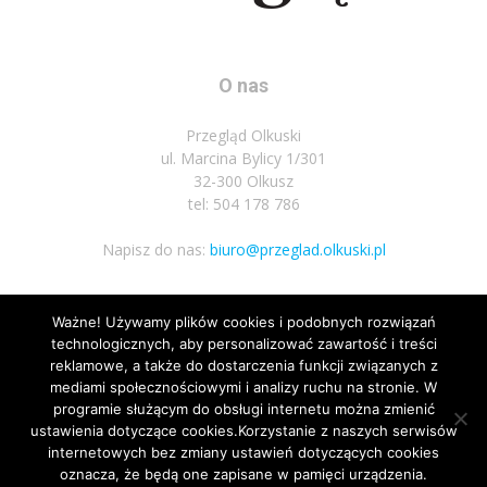
O nas
Przegląd Olkuski
ul. Marcina Bylicy 1/301
32-300 Olkusz
tel: 504 178 786
Napisz do nas:
biuro@przeglad.olkuski.pl
Ważne! Używamy plików cookies i podobnych rozwiązań
Podążaj za nami
technologicznych, aby personalizować zawartość i treści
reklamowe, a także do dostarczenia funkcji związanych z
mediami społecznościowymi i analizy ruchu na stronie. W
programie służącym do obsługi internetu można zmienić
ustawienia dotyczące cookies.Korzystanie z naszych serwisów
internetowych bez zmiany ustawień dotyczących cookies
oznacza, że będą one zapisane w pamięci urządzenia.
Nota prawna
Polityka prywatnosci
Kariera
Regulamin