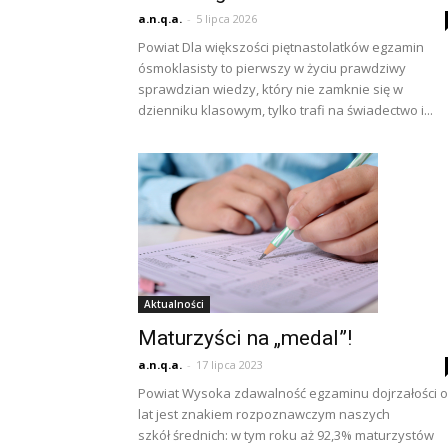
a.n.q.a.
-
5 lipca 2026
Powiat Dla większości piętnastolatków egzamin
ósmoklasisty to pierwszy w życiu prawdziwy
sprawdzian wiedzy, który nie zamknie się w
dzienniku klasowym, tylko trafi na świadectwo i...
Aktualności
Maturzyści na „medal”!
a.n.q.a.
-
17 lipca 2023
Powiat Wysoka zdawalność egzaminu dojrzałości 
lat jest znakiem rozpoznawczym naszych
szkół średnich: w tym roku aż 92,3% maturzystów