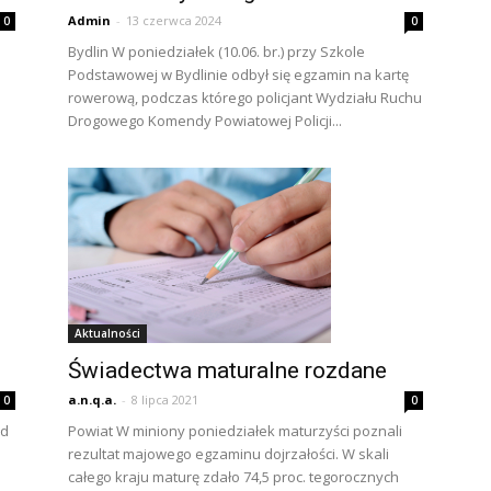
Admin
-
13 czerwca 2024
0
0
Bydlin W poniedziałek (10.06. br.) przy Szkole
Podstawowej w Bydlinie odbył się egzamin na kartę
rowerową, podczas którego policjant Wydziału Ruchu
Drogowego Komendy Powiatowej Policji...
Aktualności
Świadectwa maturalne rozdane
a.n.q.a.
-
8 lipca 2021
0
0
od
Powiat W miniony poniedziałek maturzyści poznali
rezultat majowego egzaminu dojrzałości. W skali
całego kraju maturę zdało 74,5 proc. tegorocznych