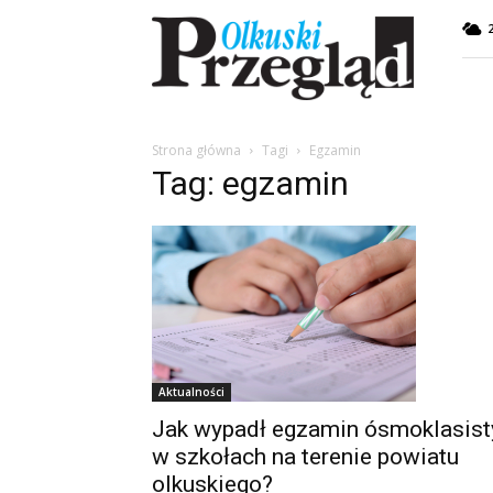
Przegląd
Olkuski
Strona główna
Tagi
Egzamin
Tag: egzamin
Aktualności
Jak wypadł egzamin ósmoklasist
w szkołach na terenie powiatu
olkuskiego?