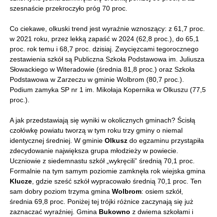
szesnaście przekroczyło próg 70 proc.
Co ciekawe, olkuski trend jest wyraźnie wznoszący: z 61,7 proc.
w 2021 roku, przez lekką zapaść w 2024 (62,8 proc.), do 65,1
proc. rok temu i 68,7 proc. dzisiaj. Zwycięzcami tegorocznego
zestawienia szkół są Publiczna Szkoła Podstawowa im. Juliusza
Słowackiego w Witeradowie (średnia 81,8 proc.) oraz Szkoła
Podstawowa w Zarzeczu w gminie Wolbrom (80,7 proc.).
Podium zamyka SP nr 1 im. Mikołaja Kopernika w Olkuszu (77,5
proc.).
A jak przedstawiają się wyniki w okolicznych gminach? Ścisłą
czołówkę powiatu tworzą w tym roku trzy gminy o niemal
identycznej średniej. W gminie
Olkusz
do egzaminu przystąpiła
zdecydowanie największa grupa młodzieży w powiecie.
Uczniowie z siedemnastu szkół „wykręcili” średnią 70,1 proc.
Formalnie na tym samym poziomie zamknęła rok wiejska gmina
Klucze
, gdzie sześć szkół wypracowało średnią 70,1 proc. Ten
sam dobry poziom trzyma gmina
Wolbrom
: osiem szkół,
średnia 69,8 proc. Poniżej tej trójki różnice zaczynają się już
zaznaczać wyraźniej. Gmina
Bukowno
z dwiema szkołami i