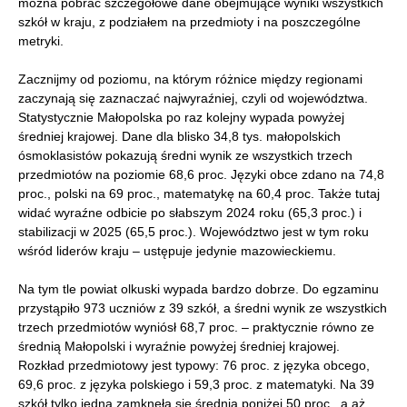
można pobrać szczegółowe dane obejmujące wyniki wszystkich
szkół w kraju, z podziałem na przedmioty i na poszczególne
metryki.
Zacznijmy od poziomu, na którym różnice między regionami
zaczynają się zaznaczać najwyraźniej, czyli od województwa.
Statystycznie Małopolska po raz kolejny wypada powyżej
średniej krajowej. Dane dla blisko 34,8 tys. małopolskich
ósmoklasistów pokazują średni wynik ze wszystkich trzech
przedmiotów na poziomie 68,6 proc. Języki obce zdano na 74,8
proc., polski na 69 proc., matematykę na 60,4 proc. Także tutaj
widać wyraźne odbicie po słabszym 2024 roku (65,3 proc.) i
stabilizacji w 2025 (65,5 proc.). Województwo jest w tym roku
wśród liderów kraju – ustępuje jedynie mazowieckiemu.
Na tym tle powiat olkuski wypada bardzo dobrze. Do egzaminu
przystąpiło 973 uczniów z 39 szkół, a średni wynik ze wszystkich
trzech przedmiotów wyniósł 68,7 proc. – praktycznie równo ze
średnią Małopolski i wyraźnie powyżej średniej krajowej.
Rozkład przedmiotowy jest typowy: 76 proc. z języka obcego,
69,6 proc. z języka polskiego i 59,3 proc. z matematyki. Na 39
szkół tylko jedna zamknęła się średnią poniżej 50 proc., a aż