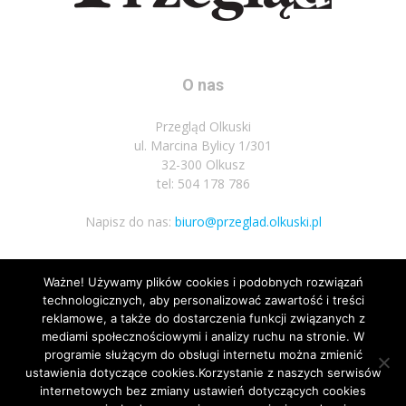
O nas
Przegląd Olkuski
ul. Marcina Bylicy 1/301
32-300 Olkusz
tel: 504 178 786
Napisz do nas:
biuro@przeglad.olkuski.pl
Ważne! Używamy plików cookies i podobnych rozwiązań
Podążaj za nami
technologicznych, aby personalizować zawartość i treści
reklamowe, a także do dostarczenia funkcji związanych z
mediami społecznościowymi i analizy ruchu na stronie. W
programie służącym do obsługi internetu można zmienić
ustawienia dotyczące cookies.Korzystanie z naszych serwisów
internetowych bez zmiany ustawień dotyczących cookies