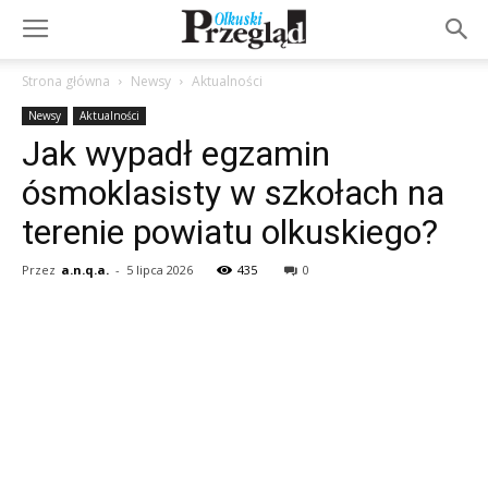
Strona główna
Newsy
Aktualności
Newsy
Aktualności
Jak wypadł egzamin
ósmoklasisty w szkołach na
terenie powiatu olkuskiego?
Przez
a.n.q.a.
-
5 lipca 2026
435
0