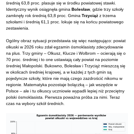
średnią 63,8 proc. plasuje się w środku powiatowej stawki.
Identyczny wynik osiągnęła gmina
Bolesław
, gdzie trzy szkoły
zamknęły rok średnią 63,8 proc. Gmina
Trzyciąż
z trzema
szkołami i średnią 61,1 proc. lokuje się na końcu powiatowego
zestawienia.
Ogólny obraz sytuacji przedstawia się więc następująco: powiat
olkuski w 2026 roku zdał egzamin ósmoklasisty zdecydowanie
na plus. Trzy gminy – Olkusz, Klucze i Wolbrom – ocierają się o
70 proc. średniej i to one ustawiają cały powiat na poziomie
średniej Małopolski. Bukowno, Bolesław i Trzyciąż mieszczą się
w okolicach średniej krajowej, a w każdej z tych gmin są
pojedyncze szkoły, które nie mają czego zazdrościć nikomu w
regionie. Matematyka pozostaje bolączką – jak wszędzie w
Polsce – ale i tu olkuscy uczniowie wypadli lepiej niż przeciętny
polski ósmoklasista. Pierwsza poważna próba za nimi. Teraz
czas na wybory szkół średnich.