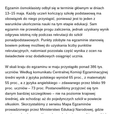
Egzamin ósmoklasisty odbył się w terminie głównym w dniach
13–15 maja. Każdy uczeń kończący szkołę podstawową ma
obowiązek do niego przystąpić, ponieważ jest to jeden z
warunków ukończenia nauki na tym etapie edukacji. Sam
egzamin nie przewiduje progu zaliczenia, jednak uzyskany wynik
odgrywa istotną rolę podczas rekrutacji do szkół
ponadpodstawowych. Punkty zdobyte na egzaminie stanowią
bowiem połowę możliwej do uzyskania liczby punktów
rekrutacyjnych, natomiast pozostała część wynika z ocen na
świadectwie oraz dodatkowych osiągnięć ucznia.
W skali kraju do egzaminu w maju przystąpiło ponad 386 tys.
uczniów. Według komunikatu Centralnej Komisji Egzaminacyjnej
średni wynik z języka polskiego wyniósł 65 proc., z matematyki
55 proc., a z języka angielskiego – zdawanego przez blisko 99
proc. uczniów – 73 proc. Postanowiliśmy przyjrzeć się tym
danym bardziej szczegółowo – nie na poziomie krajowej
średniej, ale schodząc aż do pojedynczych szkół w powiecie
olkuskim. Skorzystaliśmy z serwisu Mapa Egzaminów
prowadzonego przez Ministerstwo Edukacji Narodowej, gdzie