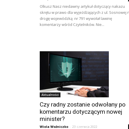
Olkusz Nasz niedawny artykuł dotyczący nakazu
skrętu w prawo dla wyjeżdżających z ul. Sosnowej 
drogę wojewódzką nr 791 wywołał lawinę
komentarzy wśród Czytelników. Nie...
Aktualności
Czy radny zostanie odwołany po
komentarzu dotyczącym nowej
minister?
Wiola Woźniczko
-
23 czerwca 2022