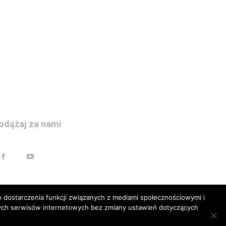
odążaj za nami
 dostarczenia funkcji związanych z mediami społecznościowymi i
szych serwisów internetowych bez zmiany ustawień dotyczących