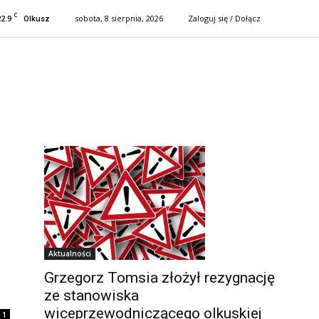
C
22.9
sobota, 8 sierpnia, 2026
Zaloguj się / Dołącz
Olkusz
Aktualności
Grzegorz Tomsia złożył rezygnację
ze stanowiska
wiceprzewodniczącego olkuskiej
1