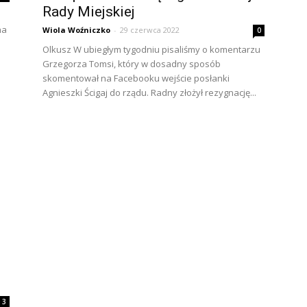
Rady Miejskiej
na
Wiola Woźniczko
-
29 czerwca 2022
0
Olkusz W ubiegłym tygodniu pisaliśmy o komentarzu
Grzegorza Tomsi, który w dosadny sposób
skomentował na Facebooku wejście posłanki
Agnieszki Ścigaj do rządu. Radny złożył rezygnację...
3