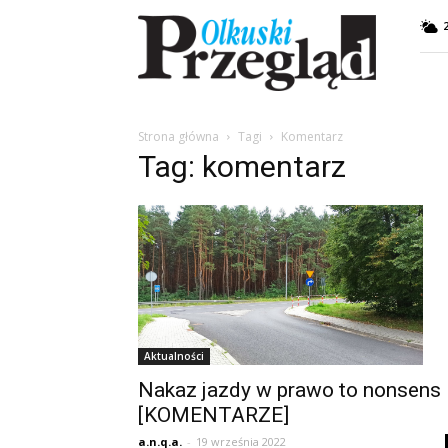
Przegląd
Olkuski
Strona główna
Tagi
Komentarz
Tag: komentarz
Aktualności
Nakaz jazdy w prawo to nonsens
[KOMENTARZE]
a.n.q.a.
-
19 września 2022