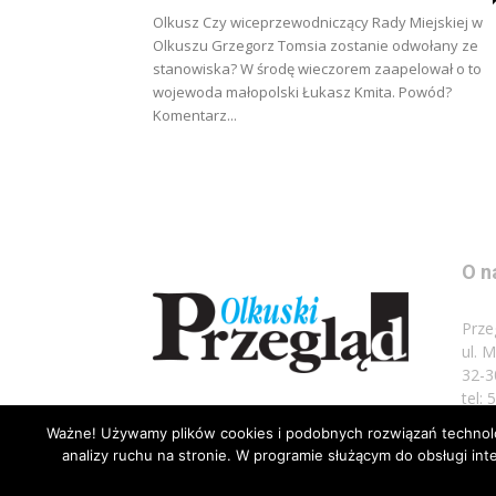
Olkusz Czy wiceprzewodniczący Rady Miejskiej w
Olkuszu Grzegorz Tomsia zostanie odwołany ze
stanowiska? W środę wieczorem zaapelował o to
wojewoda małopolski Łukasz Kmita. Powód?
Komentarz...
O n
Prze
ul. 
32-3
tel:
Ważne! Używamy plików cookies i podobnych rozwiązań technolog
Napi
analizy ruchu na stronie. W programie służącym do obsługi i