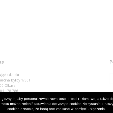
as
P
gląd Olkuski
Marcina Bylicy 1/301
00 Olkusz
 504 178 786
icznych, aby personalizować zawartość i treści reklamowe, a także do
sz do nas:
biuro@przeglad.olkuski.pl
nternetu można zmienić ustawienia dotyczące cookies.Korzystanie z na
cookies oznacza, że będą one zapisane w pamięci urządzenia.