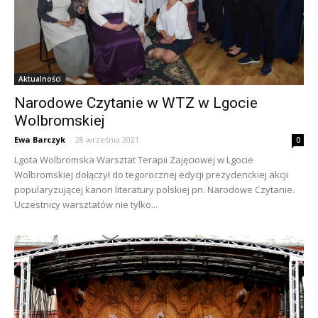
Aktualności
Narodowe Czytanie w WTZ w Lgocie
Wolbromskiej
Ewa Barczyk
-
28 września 2021
0
Lgota Wolbromska Warsztat Terapii Zajęciowej w Lgocie
Wolbromskiej dołączył do tegorocznej edycji prezydenckiej akcji
popularyzującej kanon literatury polskiej pn. Narodowe Czytanie.
Uczestnicy warsztatów nie tylko...