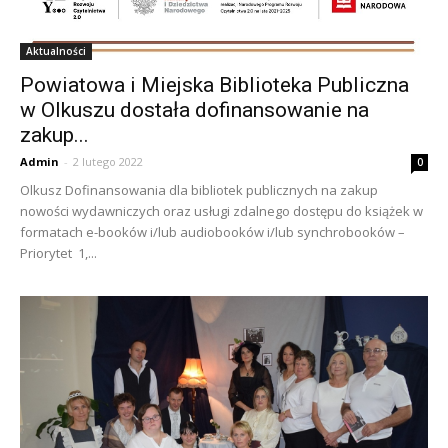
Aktualności
Powiatowa i Miejska Biblioteka Publiczna
w Olkuszu dostała dofinansowanie na
zakup...
Admin
-
2 lutego 2022
0
Olkusz Dofinansowania dla bibliotek publicznych na zakup
nowości wydawniczych oraz usługi zdalnego dostępu do książek w
formatach e-booków i/lub audiobooków i/lub synchrobooków –
Priorytet 1,...