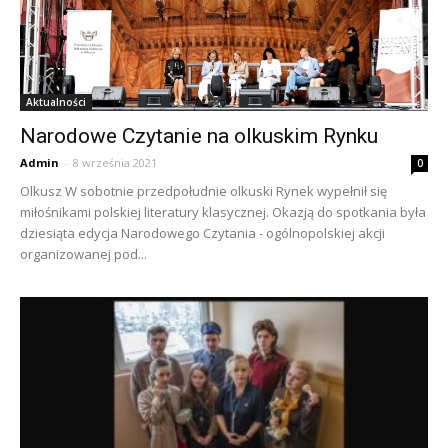
Aktualności
Narodowe Czytanie na olkuskim Rynku
Admin
-
8 września 2021
0
Olkusz W sobotnie przedpołudnie olkuski Rynek wypełnił się
miłośnikami polskiej literatury klasycznej. Okazją do spotkania była
dziesiąta edycja Narodowego Czytania - ogólnopolskiej akcji
organizowanej pod...