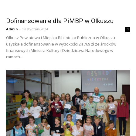
Dofinansowanie dla PiMBP w Olkuszu
Admin
-
19 stycznia 2024
0
Olkusz Powiatowa i Miejska Biblioteka Publiczna w Olkuszu
uzyskała dofinansowanie w wysokości 24 769 zł ze środków
finansowych Ministra Kultury i Dziedzictwa Narodowego w
ramach...