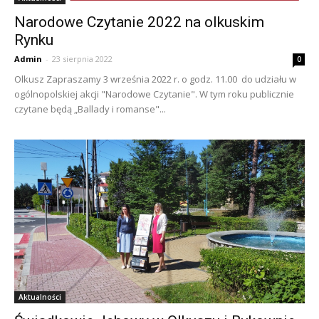
Narodowe Czytanie 2022 na olkuskim
Rynku
Admin
-
23 sierpnia 2022
0
Olkusz Zapraszamy 3 września 2022 r. o godz. 11.00 do udziału w
ogólnopolskiej akcji "Narodowe Czytanie". W tym roku publicznie
czytane będą „Ballady i romanse"...
Aktualności