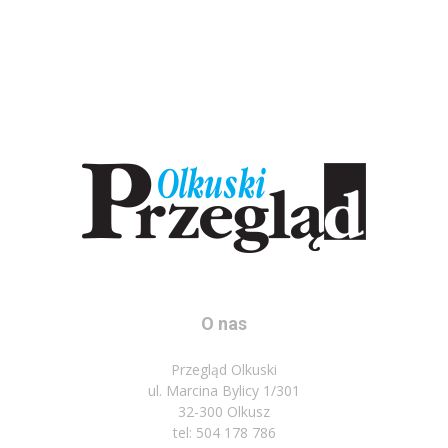
O nas
Przegląd Olkuski
ul. Marcina Bylicy 1/301
32-300 Olkusz
tel: 504 178 786