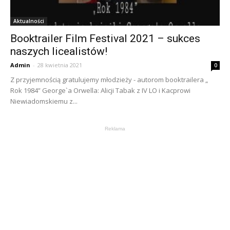
Aktualności
Booktrailer Film Festival 2021 – sukces
naszych licealistów!
Admin
-
28 kwietnia 2021
0
Z przyjemnością gratulujemy młodzieży - autorom booktrailera „
Rok 1984” George`a Orwella: Alicji Tabak z IV LO i Kacprowi
Niewiadomskiemu z...
Reklama