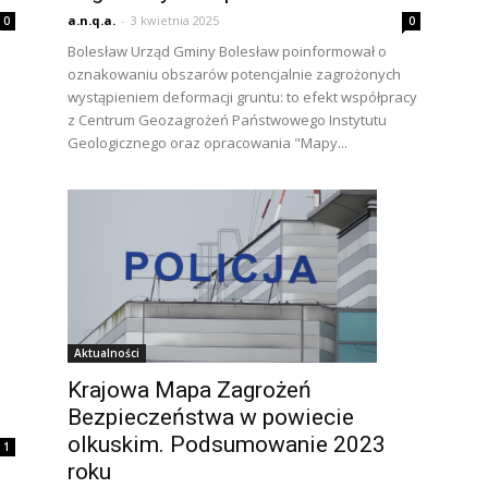
a.n.q.a.
-
3 kwietnia 2025
0
0
Bolesław Urząd Gminy Bolesław poinformował o
oznakowaniu obszarów potencjalnie zagrożonych
wystąpieniem deformacji gruntu: to efekt współpracy
z Centrum Geozagrożeń Państwowego Instytutu
Geologicznego oraz opracowania "Mapy...
Aktualności
Krajowa Mapa Zagrożeń
Bezpieczeństwa w powiecie
olkuskim. Podsumowanie 2023
1
roku