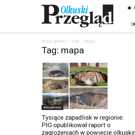
Przegląd
Olkuski
Strona główna
Tagi
Mapa
Tag: mapa
Aktualności
Tysiące zapadlisk w regionie:
PIG opublikował raport o
zagrożeniach w powiecie olkusk