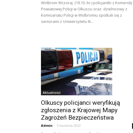
Wolbrom Wczoraj (19.10. br.) policjantki z Komendy
Powiatowej Policji w Olkuszu oraz dzielnicowy z
Komisariatu Policji w Wolbromiu spotkali się z
seniorami z Uniwersytetu III...
Aktualności
Olkuscy policjanci weryfikują
zgłoszenia z Krajowej Mapy
Zagrożeń Bezpieczeństwa
Admin
-
5 kwietnia 2022