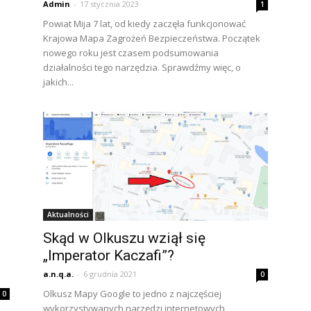
Admin
-
17 stycznia 2023
1
Powiat Mija 7 lat, od kiedy zaczęła funkcjonować
Krajowa Mapa Zagrożeń Bezpieczeństwa. Początek
nowego roku jest czasem podsumowania
działalności tego narzędzia. Sprawdźmy więc, o
jakich...
Aktualności
Skąd w Olkuszu wziął się
„Imperator Kaczafi”?
a.n.q.a.
-
6 grudnia 2021
0
Olkusz Mapy Google to jedno z najczęściej
0
wykorzystywanych narzędzi internetowych,