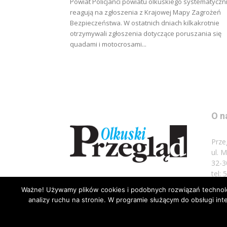
Powiat Policjanci powiatu olkuskiego systematyczn
reagują na zgłoszenia z Krajowej Mapy Zagrożeń
Bezpieczeństwa. W ostatnich dniach kilkakrotnie
otrzymywali zgłoszenia dotyczące poruszania się
quadami i motocrosami...
O n
Prze
ul. 
32-3
tel:
Ważne! Używamy plików cookies i podobnych rozwiązań technolog
Napi
analizy ruchu na stronie. W programie służącym do obsługi i