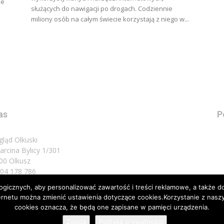
ie
służących do nawigacji po drogach. Codziennie
miliony osób na całym świecie korzystają z niego w...
as
P
gląd Olkuski
Marcina Bylicy 1/301
00 Olkusz
 504 178 786
icznych, aby personalizować zawartość i treści reklamowe, a także do
sz do nas:
biuro@przeglad.olkuski.pl
nternetu można zmienić ustawienia dotyczące cookies.Korzystanie z na
cookies oznacza, że będą one zapisane w pamięci urządzenia.
Zgoda
Polityka prywatności