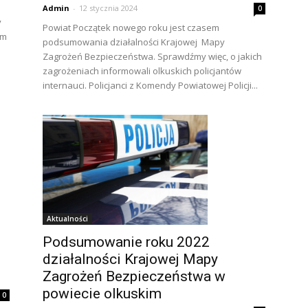
Admin
-
12 stycznia 2024
0
y
Powiat Początek nowego roku jest czasem
em
podsumowania działalności Krajowej Mapy
Zagrożeń Bezpieczeństwa. Sprawdźmy więc, o jakich
zagrożeniach informowali olkuskich policjantów
internauci. Policjanci z Komendy Powiatowej Policji...
Aktualności
Podsumowanie roku 2022
działalności Krajowej Mapy
Zagrożeń Bezpieczeństwa w
powiecie olkuskim
0