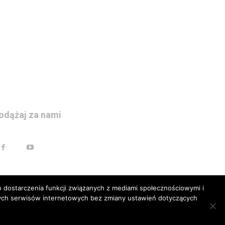
odążaj za nami
 dostarczenia funkcji związanych z mediami społecznościowymi i
szych serwisów internetowych bez zmiany ustawień dotyczących