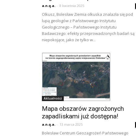
a.n.q.a.
-
8 kwietnia 2025
Olkusz, Bolesław Ziemia olkuska znalazła się pod
lupą geologów z Państwowego Instytutu
Geologicznego – Państwowego Instytutu
Badawczego: efekty przeprowadzonych badań są
niepokojące, jako że tylko w...
Aktualności
Mapa obszarów zagrożonych
zapadliskami już dostępna!
a.n.q.a.
-
13 marca 2025
Bolesław Centrum Geozagrożeń Państwowego