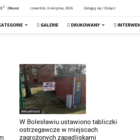
C
33
czwartek, 6 sierpnia, 2026
Zaloguj się / Dołącz
Olkusz
KATEGORIE
GALERIE
DRUKOWANY
INTERWEN
Aktualności
W Bolesławiu ustawiono tabliczki
ostrzegawcze w miejscach
zagrożonych zapadliskami
im