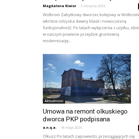
Magdalena Kiwior
-
5 sierpnia 2026
Wolbrom Zabytkowy dworzec kolejowy w Wolbrom
wkrótce odzyska dawny blask i nowoczesną
funkcjonalność. Po latach wyłączenia z użytku, obie
w naszym powiecie przejdzie gruntowną
modernizację...
Aktualności
Umowa na remont olkuskiego
dworca PKP podpisana
a.n.q.a.
-
18 maja 2026
Olkusz Po latach zapowiedzi, przeciągających się