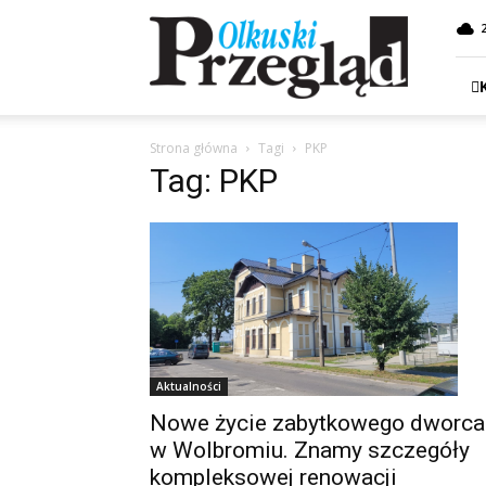
Przegląd
Olkuski
Strona główna
Tagi
PKP
Tag: PKP
Aktualności
Nowe życie zabytkowego dworca
w Wolbromiu. Znamy szczegóły
kompleksowej renowacji