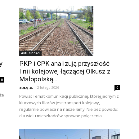
Aktualności
y
PKP i CPK analizują przyszłość
linii kolejowej łączącej Olkusz z
Małopolską...
0
a.n.q.a.
-
2 lutego 2026
0
 że
Powiat Temat komunikacji publicznej, której jednym z
kluczowych filarów jest transport kolejowy,
regularnie powraca na nasze łamy. Nie bez powodu:
dla wielu mieszkańców sprawne połączenia...