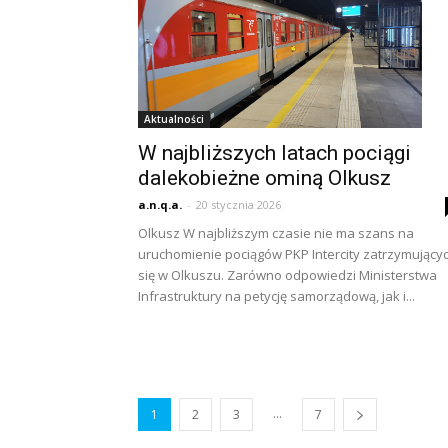
Aktualności
W najbliższych latach pociągi
dalekobieżne ominą Olkusz
a.n.q.a.
-
20 stycznia 2026
Olkusz W najbliższym czasie nie ma szans na
uruchomienie pociągów PKP Intercity zatrzymujący
się w Olkuszu. Zarówno odpowiedzi Ministerstwa
Infrastruktury na petycję samorządową, jak i...
...
1
2
3
7