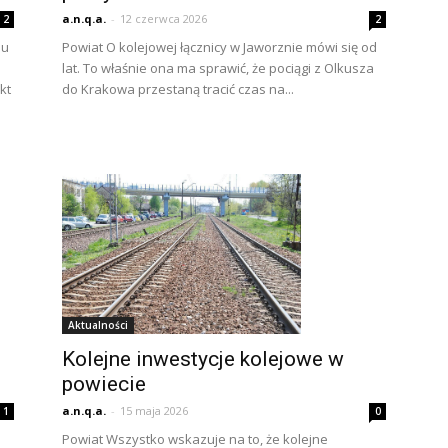
a.n.q.a.
-
12 czerwca 2026
2
2
iu
Powiat O kolejowej łącznicy w Jaworznie mówi się od
lat. To właśnie ona ma sprawić, że pociągi z Olkusza
kt
do Krakowa przestaną tracić czas na...
Aktualności
Kolejne inwestycje kolejowe w
powiecie
a.n.q.a.
-
15 maja 2026
1
0
Powiat Wszystko wskazuje na to, że kolejne