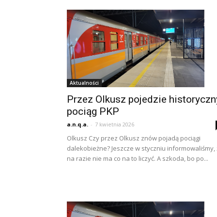
Aktualności
Przez Olkusz pojedzie historyczn
pociąg PKP
a.n.q.a.
-
7 kwietnia 2026
Olkusz Czy przez Olkusz znów pojadą pociągi
dalekobieżne? Jeszcze w styczniu informowaliśmy,
na razie nie ma co na to liczyć. A szkoda, bo po...