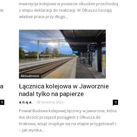
inwestycje kolejowe w powiecie olkuskim przechodzą
ie
z etapu deklaracji do realizacji. W Olkuszu ruszają
właśnie prace przy długo...
Aktualności
Łącznica kolejowa w Jaworznie
ia
nadal tylko na papierze
a.n.q.a.
-
28 kwietnia 2026
0
0
Powiat Budowa kolejowej łącznicy w Jaworznie, która
ma skrócić przejazd pociągiem z Olkusza do
Krakowa, wciąż znajduje się na etapie przygotowań i
– jak wynika...