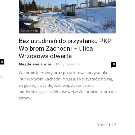
Aktualności
Bez utrudnień do przystanku PKP
Wolbrom Zachodni – ulica
Wrzosowa otwarta
0
Magdalena Kiwior
-
19 stycznia 2026
0
Wolbrom Kierowcy oraz pasażerowie przystanku
ch
PKP Wolbrom Zachodni mogą już korzystać z nowej,
wygodnej trasy dojazdowej. Zakończono
modernizację ulicy Wrzosowej w Wolbromiu, która od
strony...
Strona 1 z 7