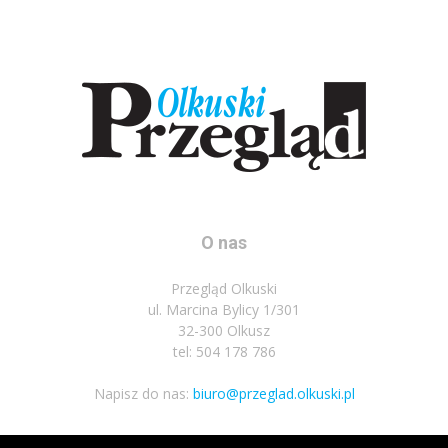
O nas
Przegląd Olkuski
ul. Marcina Bylicy 1/301
32-300 Olkusz
tel: 504 178 786
Napisz do nas:
biuro@przeglad.olkuski.pl