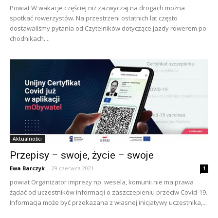
Powiat W wakacje częściej niż zazwyczaj na drogach można
spotkać rowerzystów. Na przestrzeni ostatnich lat często
dostawaliśmy pytania od Czytelników dotyczące jazdy rowerem po
chodnikach....
Aktualności
Przepisy – swoje, życie – swoje
Ewa Barczyk
-
29 czerwca 2021
1
powiat Organizator imprezy np. wesela, komunii nie ma prawa
żądać od uczestników informacji o zaszczepieniu przeciw Covid-19.
Informacja może być przekazana z własnej inicjatywy uczestnika,...