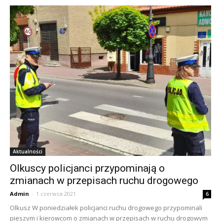
Aktualności
Olkuscy policjanci przypominają o
zmianach w przepisach ruchu drogowego
Admin
-
1 czerwca 2021
6
Olkusz W poniedziałek policjanci ruchu drogowego przypominali
pieszym i kierowcom o zmianach w przepisach w ruchu drogowym