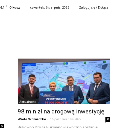
C
26.1
czwartek, 6 sierpnia, 2026
Zaloguj się / Dołącz
Olkusz
Aktualności
98 mln zł na drogową inwestycję
Wiola Woźniczko
-
16 października 2022
0
0
Bukowno Droga Bukowno - Jaworzno zostanie