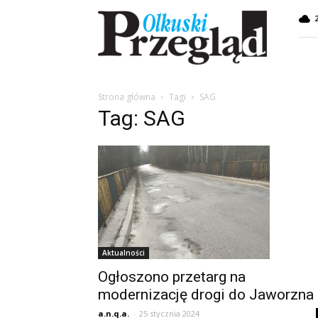
Przegląd
Olkuski
Strona główna
Tagi
SAG
Tag: SAG
Aktualności
Ogłoszono przetarg na
modernizację drogi do Jaworzna
a.n.q.a.
-
25 stycznia 2024