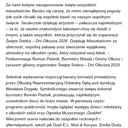
Za nami kolejne niezapomniane święto wszystkich
mieszkańców. Bardzo się cieszę, że mimo nienajlepszej pogody
tyle osób chciało się wspólnie bawić na naszym wspólnym
święcie. Serdecznie dziękuję artystom – zwłaszcza najmłodszym
– za to, że swoimi znakomitymi talentami chcą się dzielić z
innymi, a także wszystkim, którzy przyczynili się do organizacji
Święta Srebra – Dni Olkusza 2026. Dziękuję Mieszkańcom za
obecność, wspólną zabawę oraz stworzenie wyjątkowej
atmosfery na olkuskim rynku, który odzyskał swój blask.
–
Podsumowuje Roman Piaśnik, Burmistrz Miasta i Gminy Olkusz i
zarazem główny organizator Święta Srebra – Dni Olkusza 2026.
Sobotnie wydarzenia rozpoczął barwny korowód prowadzony
przez Olkuską Reprezentacyjną Orkiestrę Dętą pod dyrekcją
Wiesława Drygały. Symbolicznego otwarcia święta dokonał
burmistrz Roman Piaśnik, przekazując najmłodszym
uczestnikom klucz do bram miasta. W pierwszej części
programu publiczność mogła oglądać występy dzieci i młodzieży
z olkuskich szkół oraz Ogniska Muzycznego „DodiArt”.
Wieczorem scena należała do zespołów rockowych i
alternatywnych, takich jak Duet E.L. Mus & Kocyan, Emilia Duda