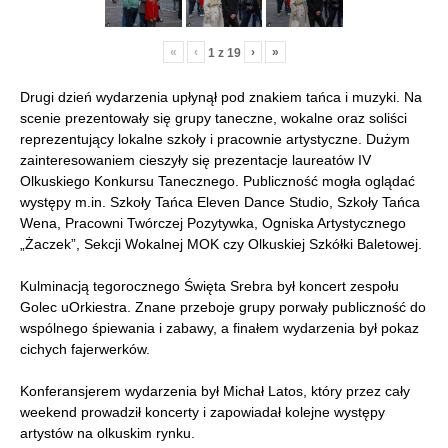
«
‹
›
»
1
z
19
Drugi dzień wydarzenia upłynął pod znakiem tańca i muzyki. Na
scenie prezentowały się grupy taneczne, wokalne oraz soliści
reprezentujący lokalne szkoły i pracownie artystyczne. Dużym
zainteresowaniem cieszyły się prezentacje laureatów IV
Olkuskiego Konkursu Tanecznego. Publiczność mogła oglądać
występy m.in. Szkoły Tańca Eleven Dance Studio, Szkoły Tańca
Wena, Pracowni Twórczej Pozytywka, Ogniska Artystycznego
„Żaczek”, Sekcji Wokalnej MOK czy Olkuskiej Szkółki Baletowej.
Kulminacją tegorocznego Święta Srebra był koncert zespołu
Golec uOrkiestra. Znane przeboje grupy porwały publiczność do
wspólnego śpiewania i zabawy, a finałem wydarzenia był pokaz
cichych fajerwerków.
Konferansjerem wydarzenia był Michał Latos, który przez cały
weekend prowadził koncerty i zapowiadał kolejne występy
artystów na olkuskim rynku.