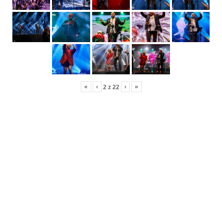
«
‹
›
»
2
z
22