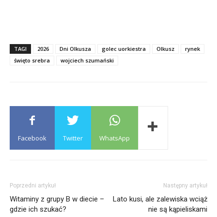
TAGI
2026
Dni Olkusza
golec uorkiestra
Olkusz
rynek
święto srebra
wojciech szumański
Facebook
Twitter
WhatsApp
Poprzedni artykuł
Następny artykuł
Witaminy z grupy B w diecie –
Lato kusi, ale zalewiska wciąż
gdzie ich szukać?
nie są kąpieliskami