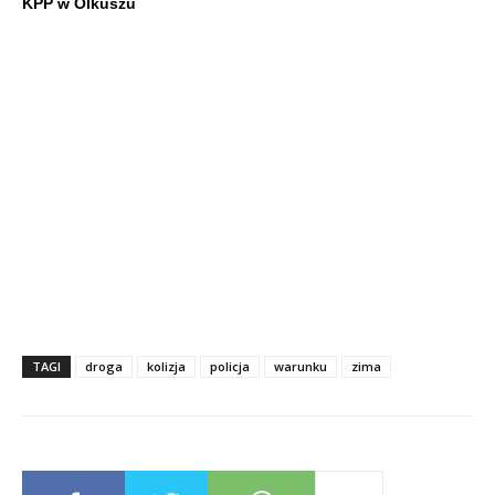
KPP w Olkuszu
TAGI
droga
kolizja
policja
warunku
zima