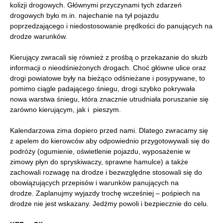
kolizji drogowych. Głównymi przyczynami tych zdarzeń
drogowych było m.in. najechanie na tył pojazdu
poprzedzającego i niedostosowanie prędkości do panujących na
drodze warunków.
Kierujący zwracali się również z prośbą o przekazanie do służb
informacji o nieodśnieżonych drogach. Choć główne ulice oraz
drogi powiatowe były na bieżąco odśnieżane i posypywane, to
pomimo ciągle padającego śniegu, drogi szybko pokrywała
nowa warstwa śniegu, która znacznie utrudniała poruszanie się
zarówno kierującym, jak i pieszym.
Kalendarzowa zima dopiero przed nami. Dlatego zwracamy się
z apelem do kierowców aby odpowiednio przygotowywali się do
podróży (ogumienie, oświetlenie pojazdu, wyposażenie w
zimowy płyn do spryskiwaczy, sprawne hamulce) a także
zachowali rozwagę na drodze i bezwzględne stosowali się do
obowiązujących przepisów i warunków panujących na
drodze. Zaplanujmy wyjazdy trochę wcześniej – pośpiech na
drodze nie jest wskazany. Jedźmy powoli i bezpiecznie do celu.