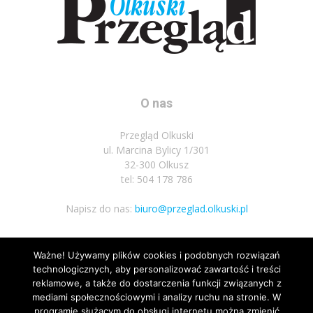
O nas
Przegląd Olkuski
ul. Marcina Bylicy 1/301
32-300 Olkusz
tel: 504 178 786
Napisz do nas:
biuro@przeglad.olkuski.pl
Ważne! Używamy plików cookies i podobnych rozwiązań
Podążaj za nami
technologicznych, aby personalizować zawartość i treści
reklamowe, a także do dostarczenia funkcji związanych z
mediami społecznościowymi i analizy ruchu na stronie. W
programie służącym do obsługi internetu można zmienić