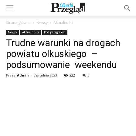
Strona główna
Newsy
Aktualności
Newsy
Aktualności
Pod paragrafem
Trudne warunki na drogach
powiatu olkuskiego –
podsumowanie weekendu
Przez
Admin
-
7 grudnia 2023
222
0