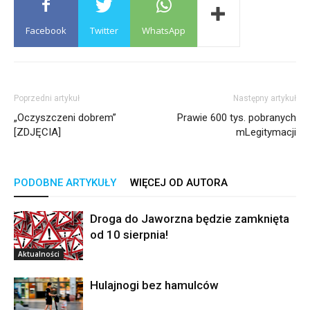
Facebook
Twitter
WhatsApp
Poprzedni artykuł
Następny artykuł
„Oczyszczeni dobrem”
Prawie 600 tys. pobranych
[ZDJĘCIA]
mLegitymacji
PODOBNE ARTYKUŁY
WIĘCEJ OD AUTORA
Droga do Jaworzna będzie zamknięta
od 10 sierpnia!
Aktualności
Hulajnogi bez hamulców