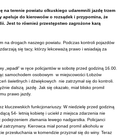
ę na terenie powiatu olkuskiego udaremnili jazdę trzem
ny apeluje do kierowców o rozsądek i przypomina, że
dii. Jest to również przestępstwo zagrożone karą
em na drogach naszego powiatu. Podczas kontroli pojazdów
zdarzają się tacy, którzy lekceważą prawo i wsiadają za
y „wpadł” w ręce policjantów w sobotę przed godziną 16.00.
jadąc samochodem osobowym w miejscowości Łobzów
ń świetlnych i dźwiękowych nie zatrzymał się do kontroli.
nie dalszą jazdę. Jak się okazało, miał blisko promil
mu prawo jazdy.
zez kluczewskich funkcjonariuszy. W niedzielę przed godziną
ącą 54- letnią kobietę i uciekł z miejsca zdarzenia nie
a z podejrzeniem złamania lewego nadgarstka. Policjanci
tał zatrzymany. Kierowca miał ponad promil alkoholu w
ie przesłuchania w komendzie przyznał się do winy. Teraz