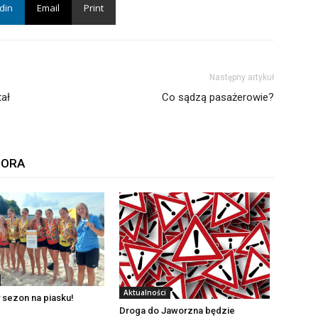
din
Email
Print
Następny artykuł
ał
Co sądzą pasażerowie?
TORA
Aktualności
 sezon na piasku!
Droga do Jaworzna będzie