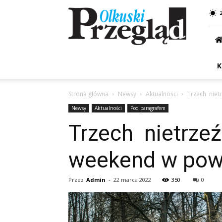
Przegląd
Olkuski
K
Strona główna
Newsy
Aktualności
Trzech niet
Newsy
Aktualności
Pod paragrafem
Trzech nietrze
weekend w powi
Przez
Admin
-
22 marca 2022
350
0