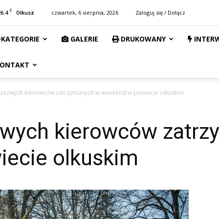
C
26.4
czwartek, 6 sierpnia, 2026
Zaloguj się / Dołącz
Olkusz
KATEGORIE
GALERIE
DRUKOWANY
INTER
ONTAKT
rzeźwych kierowców zatrzymanych w weekend w powiecie olkuskim
źwych kierowców zatr
ecie olkuskim