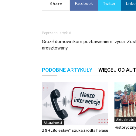
Facebook
Twitter
Linke
Share
Poprzedni artykuł
Groził domownikom pozbawieniem życia. Zost
aresztowany
PODOBNE ARTYKUŁY
WIĘCEJ OD AU
Aktualności
Aktualności
Historyczny
ZGH „Bolesław” szuka źródła hałasu