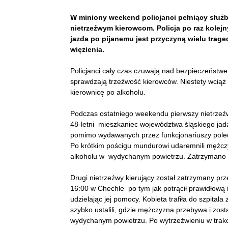
W miniony weekend policjanci pełniący służb
nietrzeźwym kierowcom. Policja po raz kolej
jazda po pijanemu jest przyczyną wielu trage
więzienia.
Policjanci cały czas czuwają nad bezpieczeństw
sprawdzają trzeźwość kierowców. Niestety wciąż 
kierownicę po alkoholu.
Podczas ostatniego weekendu pierwszy nietrzeźw
48-letni mieszkaniec województwa śląskiego 
pomimo wydawanych przez funkcjonariuszy polece
Po krótkim pościgu mundurowi udaremnili mężczyź
alkoholu w wydychanym powietrzu. Zatrzymano 
Drugi nietrzeźwy kierujący został zatrzymany pr
16:00 w Chechle po tym jak potrącił prawidłową id
udzielając jej pomocy. Kobieta trafiła do szpital
szybko ustalili, gdzie mężczyzna przebywa i zos
wydychanym powietrzu. Po wytrzeźwieniu w trakc