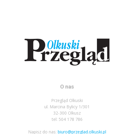
O nas
Przegląd Olkuski
ul. Marcina Bylicy 1/301
32-300 Olkusz
tel: 504 178 786
Napisz do nas:
biuro@przeglad.olkuski.pl