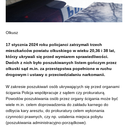
Olkusz
17 stycznia 2024 roku policjanci zatrzymali trzech
mieszkańców powiatu olkuskiego w wieku 20,36 i 38 lat,
którzy ukrywali się przed wymiarem sprawiedliwości.
Dwóch z nich było poszukiwanych listem gończym przez
olkuski sąd m.in. za przestępstwa popełnione w ruchu
drogowym i ustawy o przeciwdziałaniu narkomanii.
W zakresie poszukiwań osób ukrywających się przed organami
ścigania Policja współpracuje z sądem czy prokuraturą.
Powodów poszukiwania osób przez organy ścigania może być
wiele m.in. celem doprowadzenia do zakładu karnego do
odbycia kary aresztu, do prokuratury celem wykonania
czynności prawnych, czy np. ustalenia miejsca pobytu
(poszukiwania administracyjno-porządkowe).