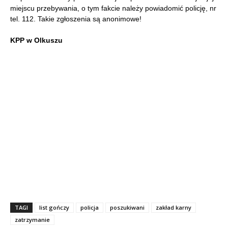
miejscu przebywania, o tym fakcie należy powiadomić policję, nr
tel. 112. Takie zgłoszenia są anonimowe!
KPP w Olkuszu
TAGI
list gończy
policja
poszukiwani
zakład karny
zatrzymanie