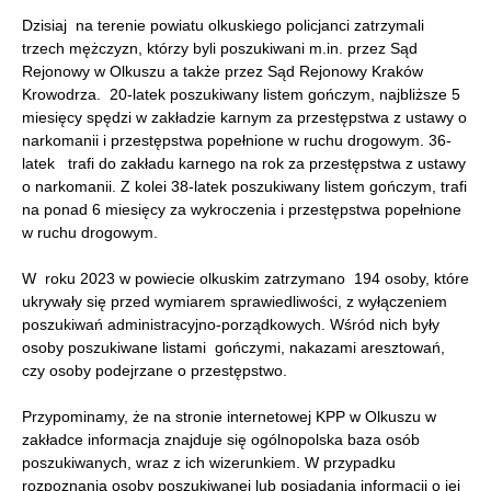
Dzisiaj na terenie powiatu olkuskiego policjanci zatrzymali
trzech mężczyzn, którzy byli poszukiwani m.in. przez Sąd
Rejonowy w Olkuszu a także przez Sąd Rejonowy Kraków
Krowodrza. 20-latek poszukiwany listem gończym, najbliższe 5
miesięcy spędzi w zakładzie karnym za przestępstwa z ustawy o
narkomanii i przestępstwa popełnione w ruchu drogowym. 36-
latek trafi do zakładu karnego na rok za przestępstwa z ustawy
o narkomanii. Z kolei 38-latek poszukiwany listem gończym, trafi
na ponad 6 miesięcy za wykroczenia i przestępstwa popełnione
w ruchu drogowym.
W roku 2023 w powiecie olkuskim zatrzymano 194 osoby, które
ukrywały się przed wymiarem sprawiedliwości, z wyłączeniem
poszukiwań administracyjno-porządkowych. Wśród nich
były
osoby poszukiwane listami gończymi, nakazami aresztowań,
czy osoby podejrzane o przestępstwo.
Przypominamy, że na stronie internetowej KPP w Olkuszu w
zakładce informacja znajduje się ogólnopolska baza osób
poszukiwanych, wraz z ich wizerunkiem. W przypadku
rozpoznania osoby poszukiwanej lub posiadania informacji o jej