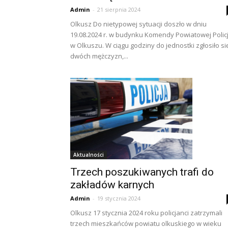
Admin
-
21 sierpnia 2024
Olkusz Do nietypowej sytuacji doszło w dniu
19.08.2024 r. w budynku Komendy Powiatowej Policj
w Olkuszu. W ciągu godziny do jednostki zgłosiło si
dwóch mężczyzn,...
Aktualności
Trzech poszukiwanych trafi do
zakładów karnych
Admin
-
19 stycznia 2024
Olkusz 17 stycznia 2024 roku policjanci zatrzymali
trzech mieszkańców powiatu olkuskiego w wieku