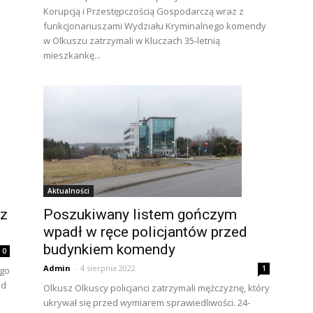
Korupcją i Przestępczością Gospodarczą wraz z
funkcjonariuszami Wydziału Kryminalnego komendy
w Olkuszu zatrzymali w Kluczach 35-letnią
mieszkankę...
Aktualności
ez
Poszukiwany listem gończym
wpadł w ręce policjantów przed
budynkiem komendy
0
Admin
-
4 sierpnia 2022
1
ego
ed
Olkusz Olkuscy policjanci zatrzymali mężczyznę, który
ukrywał się przed wymiarem sprawiedliwości. 24-