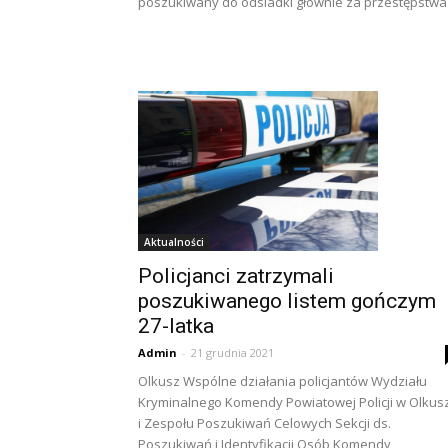
poszukiwany do odsiadki głównie za przestępstwa.
Aktualności
Policjanci zatrzymali
poszukiwanego listem gończym
27-latka
Admin
-
21 grudnia 2021
Olkusz Wspólne działania policjantów Wydziału
Kryminalnego Komendy Powiatowej Policji w Olkus
i Zespołu Poszukiwań Celowych Sekcji ds.
Poszukiwań i Identyfikacji Osób Komendy