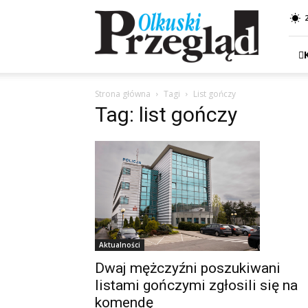
Przegląd
Olkuski
Strona główna
Tagi
List gończy
Tag: list gończy
Aktualności
Dwaj mężczyźni poszukiwani
listami gończymi zgłosili się na
komendę