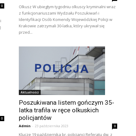
0
Olkusz W ubiegłym tygodniu olkuscy kryminalni wraz
z funkcjonariuszami Wydziału Poszukiwań i
Identyfikacji Osób Komendy Wojewódzkiej Policji w
i
Krakowie zatrzymali 30-latka, który ukrywał się
ę
przed...
Aktualności
Poszukiwana listem gończym 35-
latka trafiła w ręce olkuskich
policjantów
0
Admin
-
23 października 2023
0
Klucze 19 października br. policjanci Referatu dw. z