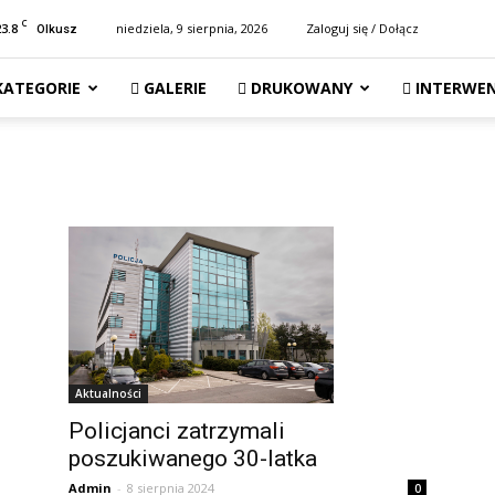
C
23.8
niedziela, 9 sierpnia, 2026
Zaloguj się / Dołącz
Olkusz
KATEGORIE
GALERIE
DRUKOWANY
INTERWEN
Aktualności
Policjanci zatrzymali
poszukiwanego 30-latka
Admin
-
8 sierpnia 2024
0