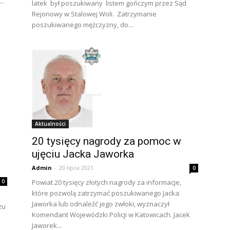
..
latek był poszukiwany listem gończym przez Sąd
Rejonowy w Stalowej Woli. Zatrzymanie
poszukiwanego mężczyzny, do...
Aktualności
20 tysięcy nagrody za pomoc w
ujęciu Jacka Jaworka
Admin
-
20 lipca 2021
0
0
Powiat 20 tysięcy złotych nagrody za informacje,
które pozwolą zatrzymać poszukiwanego Jacka
Jaworka lub odnaleźć jego zwłoki, wyznaczył
zu
Komendant Wojewódzki Policji w Katowicach. Jacek
Jaworek...