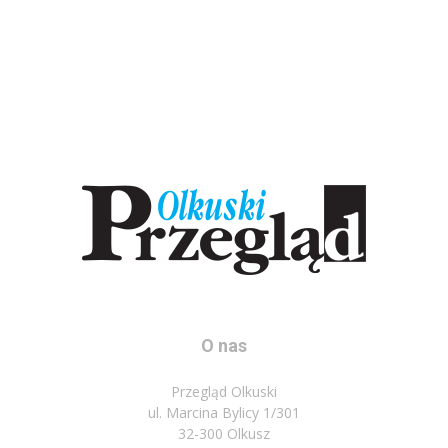
O nas
Przegląd Olkuski
ul. Marcina Bylicy 1/301
32-300 Olkusz