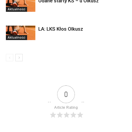
Udane starty KS – u Olkusz
Aktualności
LA: LKS Kłos Olkusz
Aktualności
0
Article Rating