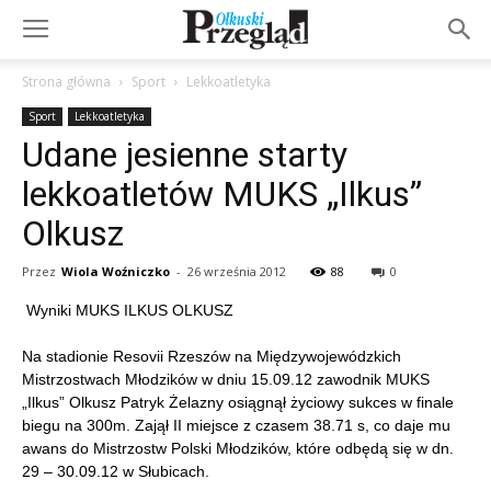
Strona główna
Sport
Lekkoatletyka
Sport
Lekkoatletyka
Udane jesienne starty
lekkoatletów MUKS „Ilkus”
Olkusz
Przez
Wiola Woźniczko
-
26 września 2012
88
0
Wyniki MUKS ILKUS OLKUSZ
Na stadionie Resovii Rzeszów na Międzywojewódzkich
Mistrzostwach Młodzików w dniu 15.09.12 zawodnik MUKS
„Ilkus” Olkusz Patryk Żelazny osiągnął życiowy sukces w finale
biegu na 300m. Zajął II miejsce z czasem 38.71 s, co daje mu
awans do Mistrzostw Polski Młodzików, które odbędą się w dn.
29 – 30.09.12 w Słubicach.