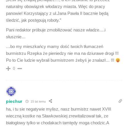
naturalny obowiązek włodarzy miasta. Więc do pracy
panowie! Korzystający z ul.Jana Pawła II bacznie będą
śledzić, jak postępują roboty.”
Pani redaktor próbuje zmobilizować nasze władze….i
słusznie…
…bo my mieszkańcy mamy dość twoich tłumaczeń
burmistrzu Rzepka że pieniedzy nie ma na dziurawe drogi !!!
Po to Cie ludzie wybrali burmistrzem żebyś je znalazł… !!!
0
piechur
15 lat temu
ha, i tu sie negatywie mylisz, nasz burmistrz nawet XVIII
wieczną kostke na Sławkowskiej zrewitalizował tak, ze
białoglowy tylko w chodakach tamtędy moga chodzic.A