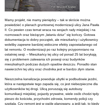
Mamy projekt, nie mamy pieniędzy – tak w skrócie można
powiedzieć o planach gruntownej modernizacji ulicy Jana Pawła
II. Co pewien czas temat wraca na sesjach rady miejskiej i na
rozmowach oraz bieżącym „łataniu dziur” się kończy. Gotowa
dokumentacja to dobry początek, ale mieszkańcy i użytkownicy
woleliby zapewne bardziej widoczne efekty zapowiadanego od
lat remontu. O modernizacji po raz kolejny przypomniano na
ostatniej sesji. – Mieszkańcy tej ulicy od ponad 25 lat borykają
się z problemem zalewania ich posesji oraz budynków
mieszkalnych podczas dużych opadów deszczu. Ponadto stan
nawierzchni tej ulicy oraz chodnika jest w bardzo złym stanie.
Nieszczelna kanalizacja powoduje ubytki w podbudowie jezdni,
która w następstwie tego zapada się, co jest niebezpieczne dla
użytkowników tej drogi. Ulicą poruszają się autobusy
komunikacji miejskiej, pojazdy prywatne, wiele osób chodzi tędy
pieszo do kościoła, przychodni zdrowia, komendy policji czy
szpitala. Czy remont jest w ogóle planowany, a jeśli tak, to kiedy