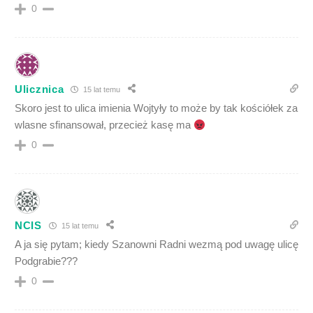
0
Ulicznica
15 lat temu
Skoro jest to ulica imienia Wojtyły to może by tak kościółek za
wlasne sfinansował, przecież kasę ma
0
NCIS
15 lat temu
A ja się pytam; kiedy Szanowni Radni wezmą pod uwagę ulicę
Podgrabie???
0