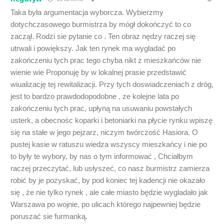
Taka była argumentacja wyborcza. Wybierzmy
dotychczasowego burmistrza by mógł dokończyć to co
zaczął. Rodzi sie pytanie co . Ten obraz nędzy raczej się
utrwali i powiększy. Jak ten rynek ma wygladać po
zakończeniu tych prac tego chyba nikt z mieszkańców nie
wienie wie Proponuję by w lokalnej prasie przedstawić
wiualizację tej rewitalizacji. Przy tych doswiadczeniach z dróg,
jest to bardzo prawdodopodobne , ze kolejne lata po
zakończeniu tych prac, upłyną na usuwaniu powstałych
usterk, a obecnośc koparki i betoniarki na płycie rynku wpiszę
się na stałe w jego pejzarz, niczym twórczość Hasiora. O
pustej kasie w ratuszu wiedza wszyscy mieszkańcy i nie po
to były te wybory, by nas o tym informować , Chciałbym
raczej przeczytać, lub usłyszeć, co nasz burmistrz zamierza
robić by je pozyskać, by pod koniec tej kadencji nie okazało
się , że nie tylko rynek , ale całe miasto będzie wygladało jak
Warszawa po wojnie, po ulicach którego najpewniej będzie
poruszać sie furmanką.