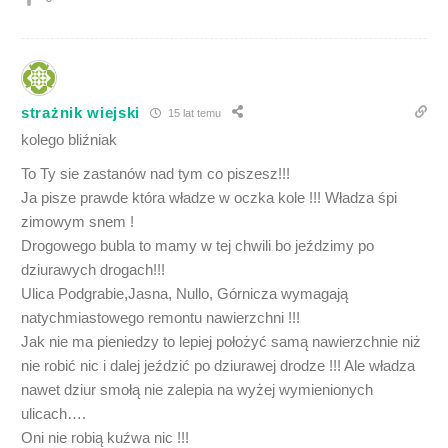
strażnik wiejski
15 lat temu
kolego bliźniak
To Ty sie zastanów nad tym co piszesz!!!
Ja pisze prawde która władze w oczka kole !!! Władza śpi
zimowym snem !
Drogowego bubla to mamy w tej chwili bo jeździmy po
dziurawych drogach!!!
Ulica Podgrabie,Jasna, Nullo, Górnicza wymagają
natychmiastowego remontu nawierzchni !!!
Jak nie ma pieniedzy to lepiej położyć samą nawierzchnie niż
nie robić nic i dalej jeździć po dziurawej drodze !!! Ale władza
nawet dziur smołą nie zalepia na wyżej wymienionych
ulicach….
Oni nie robią kuźwa nic !!!