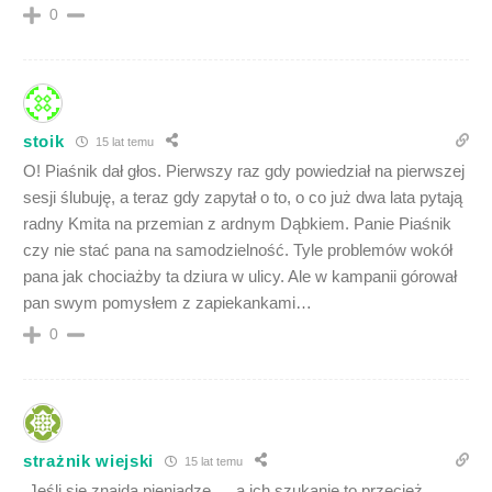
0
stoik
15 lat temu
O! Piaśnik dał głos. Pierwszy raz gdy powiedział na pierwszej
sesji ślubuję, a teraz gdy zapytał o to, o co już dwa lata pytają
radny Kmita na przemian z ardnym Dąbkiem. Panie Piaśnik
czy nie stać pana na samodzielność. Tyle problemów wokół
pana jak chociażby ta dziura w ulicy. Ale w kampanii górował
pan swym pomysłem z zapiekankami…
0
strażnik wiejski
15 lat temu
„Jeśli się znajdą pieniądze…, a ich szukanie to przecież