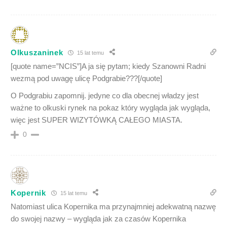
Olkuszaninek
15 lat temu
[quote name=”NCIS”]A ja się pytam; kiedy Szanowni Radni
wezmą pod uwagę ulicę Podgrabie???[/quote]
O Podgrabiu zapomnij. jedyne co dla obecnej władzy jest
ważne to olkuski rynek na pokaz który wygląda jak wygląda,
więc jest SUPER WIZYTÓWKĄ CAŁEGO MIASTA.
0
Kopernik
15 lat temu
Natomiast ulica Kopernika ma przynajmniej adekwatną nazwę
do swojej nazwy – wygląda jak za czasów Kopernika