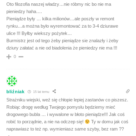
Oto filozofia naszej władzy…nie róbmy nic bo nie ma
pieniedzy haha….
Pieniądze były … kilka milionów…ale poszły w remont
rynku…a można było wyremontować za to 3-4 dziurawe
ulice !!! Byłby wiekszy pożytek…
Burmistrz jest od tego żeby pieniądze sie znalazły i żeby
dziury załatać a nie od biadolenia że pieniedzy nie ma !!!
0
bliźniak
15 lat temu
Strażniku wiejski, weź się chłopie lepiej zastanów co piszesz.
Robiąc drogę według Twojego pomysłu będziemy mieć
drogowego bubla … i wywalone w błoto pieniądze!!! Jak coś
robić to porządnie, a nie na odczep się!
Ty w domu jak coś
naprawiasz to też np. wymieniasz same szyby, bez ram ??