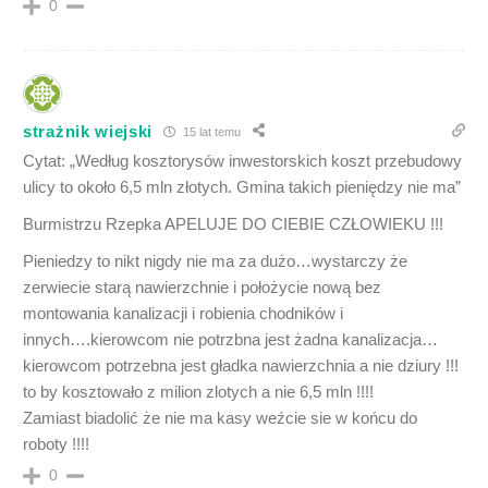
0
strażnik wiejski
15 lat temu
Cytat: „Według kosztorysów inwestorskich koszt przebudowy
ulicy to około 6,5 mln złotych. Gmina takich pieniędzy nie ma”
Burmistrzu Rzepka APELUJE DO CIEBIE CZŁOWIEKU !!!
Pieniedzy to nikt nigdy nie ma za dużo…wystarczy że
zerwiecie starą nawierzchnie i położycie nową bez
montowania kanalizacji i robienia chodników i
innych….kierowcom nie potrzbna jest żadna kanalizacja…
kierowcom potrzebna jest gładka nawierzchnia a nie dziury !!!
to by kosztowało z milion zlotych a nie 6,5 mln !!!!
Zamiast biadolić że nie ma kasy weźcie sie w końcu do
roboty !!!!
0