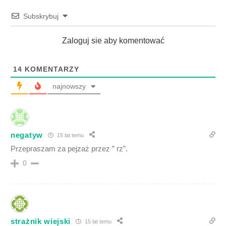
Subskrybuj
Zaloguj sie aby komentować
14
KOMENTARZY
najnowszy
negatyw
15 lat temu
Przepraszam za pejzaż przez ” rz”.
0
strażnik wiejski
15 lat temu