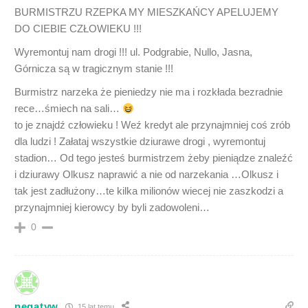
BURMISTRZU RZEPKA MY MIESZKAŃCY APELUJEMY
DO CIEBIE CZŁOWIEKU !!!
Wyremontuj nam drogi !!! ul. Podgrabie, Nullo, Jasna,
Górnicza są w tragicznym stanie !!!
Burmistrz narzeka że pieniedzy nie ma i rozkłada bezradnie
rece…śmiech na sali…
to je znajdź człowieku ! Weź kredyt ale przynajmniej coś zrób
dla ludzi ! Załataj wszystkie dziurawe drogi , wyremontuj
stadion… Od tego jesteś burmistrzem żeby pieniądze znaleźć
i dziurawy Olkusz naprawić a nie od narzekania …Olkusz i
tak jest zadłużony…te kilka milionów wiecej nie zaszkodzi a
przynajmniej kierowcy by byli zadowoleni…
0
negatyw
15 lat temu