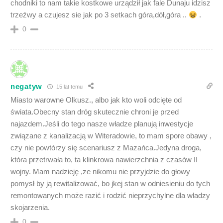
chodniki to nam takie kostkowe urządził jak fale Dunaju idzisz
trzeźwy a czujesz sie jak po 3 setkach góra,dół,góra ..
.
0
negatyw
15 lat temu
Miasto warowne Olkusz., albo jak kto woli odcięte od
świata.Obecny stan dróg skutecznie chroni je przed
najazdem.Jeśli do tego nasze władze planują inwestycje
związane z kanalizacją w Witeradowie, to mam spore obawy ,
czy nie powtórzy się scenariusz z Mazańca.Jedyna droga,
która przetrwała to, ta klinkrowa nawierzchnia z czasów II
wojny. Mam nadzieję ,ze nikomu nie przyjdzie do głowy
pomysł by ją rewitalizować, bo jkej stan w odniesieniu do tych
remontowanych może razić i rodzić nieprzychylne dla władzy
skojarzenia.
0