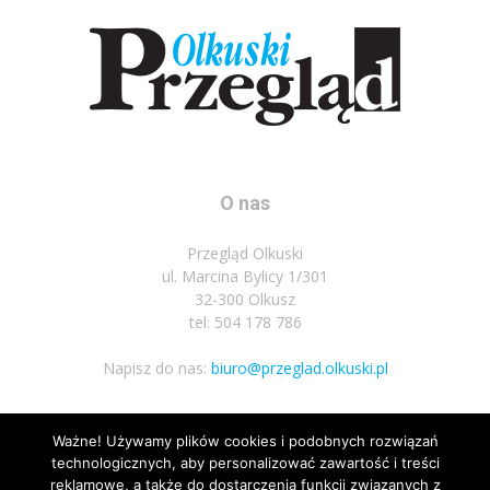
O nas
Przegląd Olkuski
ul. Marcina Bylicy 1/301
32-300 Olkusz
tel: 504 178 786
Napisz do nas:
biuro@przeglad.olkuski.pl
Ważne! Używamy plików cookies i podobnych rozwiązań
Podążaj za nami
technologicznych, aby personalizować zawartość i treści
reklamowe, a także do dostarczenia funkcji związanych z