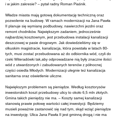
i w jakim zakresie? – pytał radny Roman Piaśnik.
Władze miasta mają gotową dokumentację techniczną oraz
pozwolenie na budowę. W ramach modernizacji na Jana Pawła
II planuje się wymianę podbudowy, nawierzchni jezdni oraz
remont chodników. Największym zadaniem, jednocześnie
najbardziej kosztownym, jest przebudowa instalacji kanalizacji
deszczowej w pasie drogowym. Jak dowiedzieliśmy się w
olkuskim magistracie, kanalizacja, która powstała w latach 80-
tych, musi zostać przebudowana aż do odbiornika wód, czyli do
rzeki Witeradówki tak,aby odprowadzane nią były znaczne ilości
wód z utwardzonych i zabudowanych terenów z północnej
części osiedla Młodych. Modernizacji ulegnie też kanalizacja
sanitarna oraz oświetlenie uliczne.
Największym problemem są pieniądze. Według kosztorysów
inwestorskich koszt przebudowy ulicy to około 6,5 mln złotych.
Gmina takich pieniędzy nie ma. – Koszty samej kanalizacji
stanowią prawie połowę wartości całej inwestycji. Będziemy
musieli poważnie zastanowić się nad tym, skąd wziąć pieniądze
na inwestycję. Ulica Jana Pawła II jest gminną drogą i nie ma