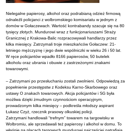
Nielegalne papierosy, alkohol oraz podrabianą odzież firmową
odnaleźli policjanci z wolbromskiego komisariatu w jednym z
domów w Gołaczewach. Wartość kontrabandy szacuje się na 80
tysięcy złotych. Mundurowi wraz z funkcjonariuszami Straży
Granicznej z Krakowa-Balic rozpracowywali handlarzy przez
kilka miesięcy. Zatrzymali troje mieszkańców Gołaczew: 21-
letniego mężczyznę i jego dwie wspólniczki w wieku 26 i 50 lat.
W ręce policjantów wpadło 8166 papierosów, 50 butelek
alkoholu oraz ubrania i obuwie z zastrzeżonymi znakami
towarowymi.
– Zatrzymani po przesłuchaniu zostali zwolnieni. Odpowiedzą za
popełnienie przestępstw z Kodeksu Karno-Skarbowego oraz
ustawy O znakach towarowych. Akcja policjantów i SG była
możliwa dzięki żmudnym czynnościom operacyjnym,
prowadzonym kilka miesięcy – podkreśla młodszy aspirant
Łukasz Czyż, rzecznik prasowy olkuskiej policji.
Zatrzymani handlowali “trefnym” towarem na targowisku w
Wolbromiu, ale sprzedawali też papierosy i alkohol w domu. To
właśnie na placach targowych mundurowi najczęściej natrafiają