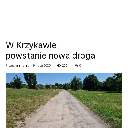
W Krzykawie
powstanie nowa droga
Przez
a.n.q.a.
-
9 lipca 2025
203
0