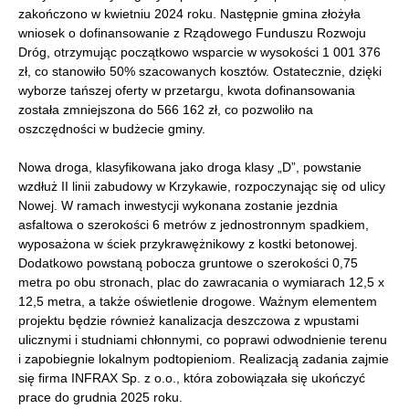
zakończono w kwietniu 2024 roku. Następnie gmina złożyła
wniosek o dofinansowanie z Rządowego Funduszu Rozwoju
Dróg, otrzymując początkowo wsparcie w wysokości 1 001 376
zł, co stanowiło 50% szacowanych kosztów. Ostatecznie, dzięki
wyborze tańszej oferty w przetargu, kwota dofinansowania
została zmniejszona do 566 162 zł, co pozwoliło na
oszczędności w budżecie gminy.
Nowa droga, klasyfikowana jako droga klasy „D”, powstanie
wzdłuż II linii zabudowy w Krzykawie, rozpoczynając się od ulicy
Nowej. W ramach inwestycji wykonana zostanie jezdnia
asfaltowa o szerokości 6 metrów z jednostronnym spadkiem,
wyposażona w ściek przykrawężnikowy z kostki betonowej.
Dodatkowo powstaną pobocza gruntowe o szerokości 0,75
metra po obu stronach, plac do zawracania o wymiarach 12,5 x
12,5 metra, a także oświetlenie drogowe. Ważnym elementem
projektu będzie również kanalizacja deszczowa z wpustami
ulicznymi i studniami chłonnymi, co poprawi odwodnienie terenu
i zapobiegnie lokalnym podtopieniom. Realizacją zadania zajmie
się firma INFRAX Sp. z o.o., która zobowiązała się ukończyć
prace do grudnia 2025 roku.