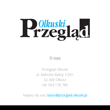
O nas
Przegląd Olkuski
ul. Marcina Bylicy 1/301
32-300 Olkusz
tel: 504 178 786
Napisz do nas:
biuro@przeglad.olkuski.pl