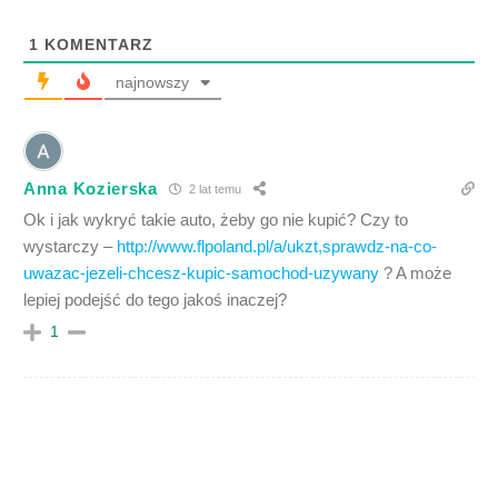
1
KOMENTARZ
najnowszy
Anna Kozierska
2 lat temu
Ok i jak wykryć takie auto, żeby go nie kupić? Czy to
wystarczy –
http://www.flpoland.pl/a/ukzt,sprawdz-na-co-
uwazac-jezeli-chcesz-kupic-samochod-uzywany
? A może
lepiej podejść do tego jakoś inaczej?
1