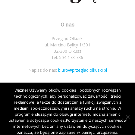
O nas
Przegląd Olkuski
ul. Marcina Bylicy 1/301
32-300 Olkusz
tel: 504 178 786
Napisz do nas:
biuro@przeglad.olkuski.pl
Ważne! Używamy plików cookies i podobnych rozwiązań
Podążaj za nami
technologicznych, aby personalizować zawartość i treści
reklamowe, a także do dostarczenia funkcji związanych z
mediami społecznościowymi i analizy ruchu na stronie. W
programie służącym do obsługi internetu można zmienić
ustawienia dotyczące cookies.Korzystanie z naszych serwisów
internetowych bez zmiany ustawień dotyczących cookies
1
oznacza, że będą one zapisane w pamięci urządzenia.
Nota prawna
Polityka prywatnosci
Kariera
Regulamin