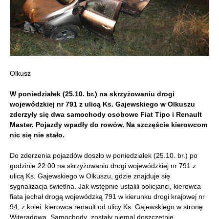
Olkusz
W poniedziałek (25.10. br.) na skrzyżowaniu drogi
wojewódzkiej nr 791 z ulicą Ks. Gajewskiego w Olkuszu
zderzyły się dwa samochody osobowe Fiat Tipo i Renault
Master. Pojazdy wpadły do rowów. Na szczęście kierowcom
nic się nie stało.
Do zderzenia pojazdów doszło w poniedziałek (25.10. br.) po
godzinie 22.00 na skrzyżowaniu drogi wojewódzkiej nr 791 z
ulicą Ks. Gajewskiego w Olkuszu, gdzie znajduje się
sygnalizacja świetlna. Jak wstępnie ustalili policjanci, kierowca
fiata jechał drogą wojewódzką 791 w kierunku drogi krajowej nr
94, z kolei kierowca renault od ulicy Ks. Gajewskiego w stronę
Witeradowa. Samochody zostały niemal doszczętnie