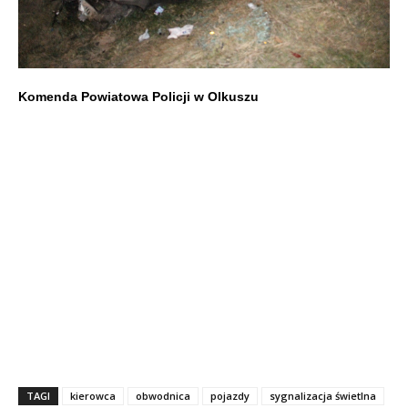
Komenda Powiatowa Policji w Olkuszu
TAGI
kierowca
obwodnica
pojazdy
sygnalizacja świetlna