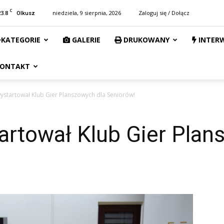
C
23.8
niedziela, 9 sierpnia, 2026
Zaloguj się / Dołącz
Olkusz
KATEGORIE
GALERIE
DRUKOWANY
INTER
ONTAKT
ystartował Klub Gier Planszowych dla Seniorów!
artował Klub Gier Plan