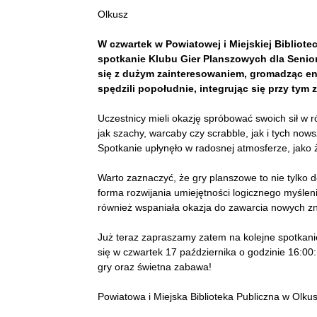
Olkusz
W czwartek w Powiatowej i Miejskiej Bibliote
spotkanie Klubu Gier Planszowych dla Senior
się z dużym zainteresowaniem, gromadząc entu
spędzili popołudnie, integrując się przy tym 
Uczestnicy mieli okazję spróbować swoich sił w 
jak szachy, warcaby czy scrabble, jak i tych now
Spotkanie upłynęło w radosnej atmosferze, jako ż
Warto zaznaczyć, że gry planszowe to nie tylko
forma rozwijania umiejętności logicznego myśleni
również wspaniała okazja do zawarcia nowych z
Już teraz zapraszamy zatem na kolejne spotkani
się w czwartek 17 października o godzinie 16:00
gry oraz świetna zabawa!
Powiatowa i Miejska Biblioteka Publiczna w Olku