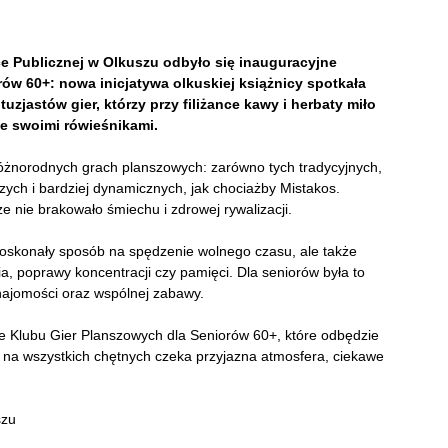
ce Publicznej w Olkuszu odbyło się inauguracyjne
ów 60+: nowa inicjatywa olkuskiej książnicy spotkała
zjastów gier, którzy przy filiżance kawy i herbaty miło
ze swoimi rówieśnikami.
różnorodnych grach planszowych: zarówno tych tradycyjnych,
szych i bardziej dynamicznych, jak chociażby Mistakos.
e nie brakowało śmiechu i zdrowej rywalizacji.
 doskonały sposób na spędzenie wolnego czasu, ale także
a, poprawy koncentracji czy pamięci. Dla seniorów była to
najomości oraz wspólnej zabawy.
e Klubu Gier Planszowych dla Seniorów 60+, które odbędzie
: na wszystkich chętnych czeka przyjazna atmosfera, ciekawe
szu