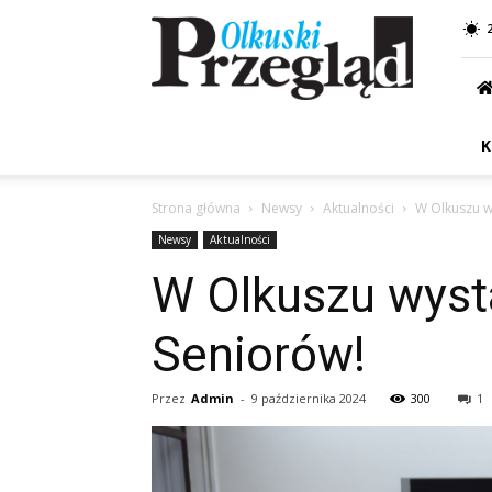
Przegląd
Olkuski
K
Strona główna
Newsy
Aktualności
W Olkuszu w
Newsy
Aktualności
W Olkuszu wyst
Seniorów!
Przez
Admin
-
9 października 2024
300
1