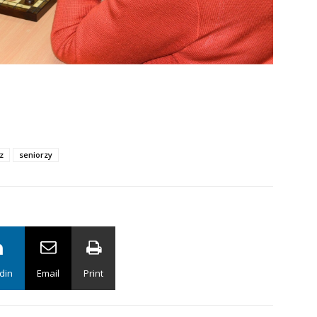
z
seniorzy
din
Email
Print