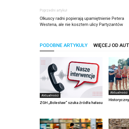
Poprzedni artykuł
Olkuscy radni popierają upamiętnienie Petera
Westena, ale nie kosztem ulicy Partyzantów
PODOBNE ARTYKUŁY
WIĘCEJ OD AU
Aktualności
Aktualności
Historyczny
ZGH „Bolesław” szuka źródła hałasu