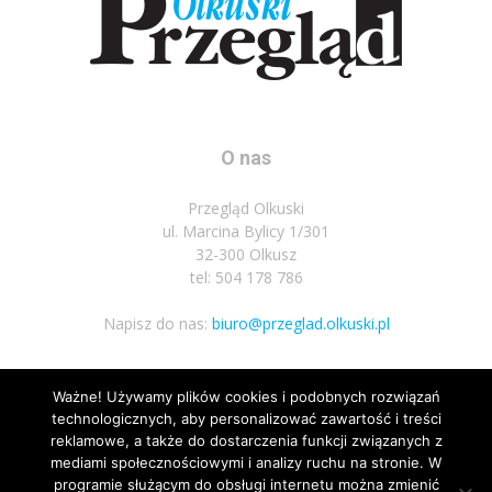
O nas
Przegląd Olkuski
ul. Marcina Bylicy 1/301
32-300 Olkusz
tel: 504 178 786
Napisz do nas:
biuro@przeglad.olkuski.pl
Ważne! Używamy plików cookies i podobnych rozwiązań
Podążaj za nami
technologicznych, aby personalizować zawartość i treści
reklamowe, a także do dostarczenia funkcji związanych z
mediami społecznościowymi i analizy ruchu na stronie. W
programie służącym do obsługi internetu można zmienić