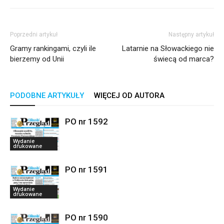
Poprzedni artykuł
Następny artykuł
Gramy rankingami, czyli ile
Latarnie na Słowackiego nie
bierzemy od Unii
świecą od marca?
PODOBNE ARTYKUŁY
WIĘCEJ OD AUTORA
PO nr 1592
Wydanie
drukowane
PO nr 1591
Wydanie
drukowane
PO nr 1590