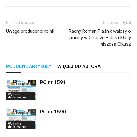
Poprzedni artykuł
Następny artykuł
Uwaga producenci rolni!
Radny Roman Piaśnik walczy o
zmiany w Olkuszu – Jak układy
niszczą Olkusz
PODOBNE ARTYKUŁY
WIĘCEJ OD AUTORA
PO nr 1591
Wydanie
drukowane
PO nr 1590
Wydanie
drukowane