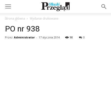
Strona główna
Wydanie drukowane
PO nr 938
Przez
Administrator
-
17 stycznia 2014
90
0