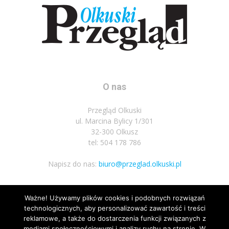
O nas
Przegląd Olkuski
ul. Marcina Bylicy 1/301
32-300 Olkusz
tel: 504 178 786
Napisz do nas:
biuro@przeglad.olkuski.pl
Ważne! Używamy plików cookies i podobnych rozwiązań
Podążaj za nami
technologicznych, aby personalizować zawartość i treści
reklamowe, a także do dostarczenia funkcji związanych z
mediami społecznościowymi i analizy ruchu na stronie. W