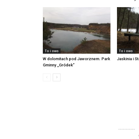
To i owo
To i owo
W dolomitach pod Jaworznem. Park
Jaskinia i 
Gminny ,,Gródek”