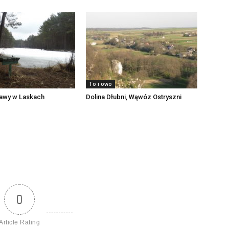
To i owo
Stawy w Laskach
Dolina Dłubni, Wąwóz Ostryszni
0
Article Rating