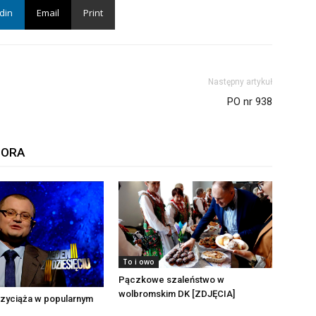
din
Email
Print
Następny artykuł
PO nr 938
TORA
To i owo
Pączkowe szaleństwo w
wolbromskim DK [ZDJĘCIA]
rzyciąża w popularnym