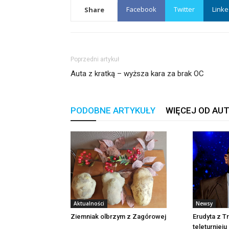
Facebook
Twitter
Linke
Share
Poprzedni artykuł
Auta z kratką – wyższa kara za brak OC
PODOBNE ARTYKUŁY
WIĘCEJ OD AU
Newsy
Aktualności
Erudyta z T
Ziemniak olbrzym z Zagórowej
teleturnieju