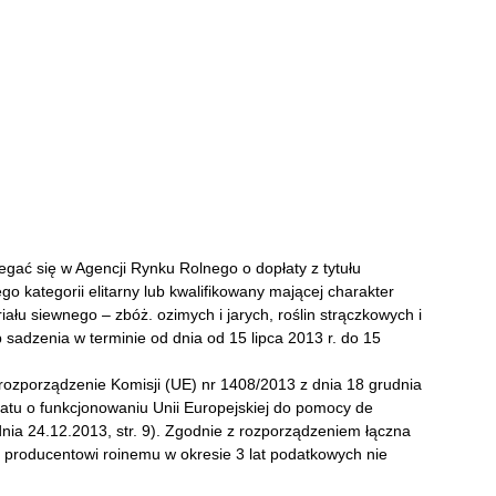
gać się w Agencji Rynku Rolnego o dopłaty z tytułu
o kategorii elitarny lub kwalifikowany mającej charakter
ału siewnego – zbóż. ozimych i jarych, roślin strączkowych i
 sadzenia w terminie od dnia od 15 lipca 2013 r. do 15
rozporządzenie Komisji (UE) nr 1408/2013 z dnia 18 grudnia
ktatu o funkcjonowaniu Unii Europejskiej do pomocy de
dnia 24.12.2013, str. 9). Zgodnie z rozporządzeniem łączna
 producentowi roinemu w okresie 3 lat podatkowych nie