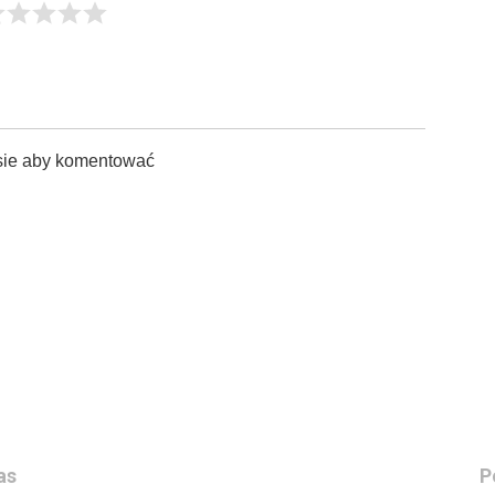
sie aby komentować
as
P