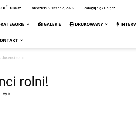
C
23.8
niedziela, 9 sierpnia, 2026
Zaloguj się / Dołącz
Olkusz
KATEGORIE
GALERIE
DRUKOWANY
INTER
ONTAKT
ducenci rolni!
i rolni!
0