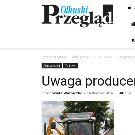
Przegląd
Olkuski
K
Strona główna
Aktualności
To i owo
Uwaga pro
Aktualności
To i owo
Uwaga producenc
Przez
Wiola Woźniczko
-
16 stycznia 2014
136