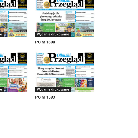
e
Wydanie drukowane
PO nr 1588
e
Wydanie drukowane
PO nr 1583