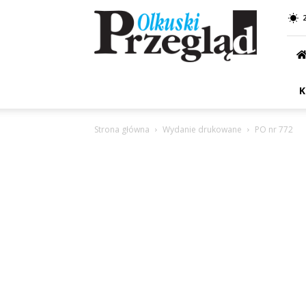
Przegląd
Olkuski
K
Strona główna
Wydanie drukowane
PO nr 772