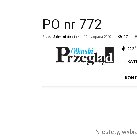
PO nr 772
Przez
Administrator
-
12 listopada 2010
97