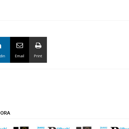
din
Email
Print
TORA