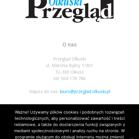
O nas
Przegląd Olkuski
ul. Marcina Bylicy 1/301
32-300 Olkusz
tel: 504 178 786
Napisz do nas:
biuro@przeglad.olkuski.pl
Ważne! Używamy plików cookies i podobnych rozwiązań
Podążaj za nami
technologicznych, aby personalizować zawartość i treści
reklamowe, a także do dostarczenia funkcji związanych z
mediami społecznościowymi i analizy ruchu na stronie. W
programie służącym do obsługi internetu można zmienić