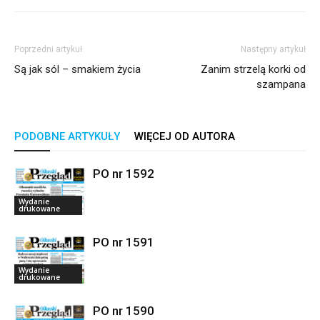
Poprzedni artykuł
Następny artykuł
Są jak sól – smakiem życia
Zanim strzelą korki od
szampana
PODOBNE ARTYKUŁY
WIĘCEJ OD AUTORA
PO nr 1592
Wydanie
drukowane
PO nr 1591
Wydanie
drukowane
PO nr 1590