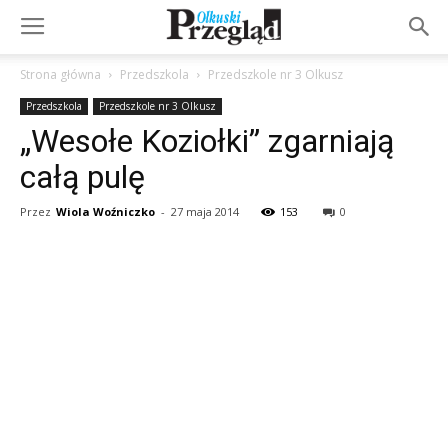
Strona główna
Przedszkola
Przedszkole nr 3 Olkusz
Przedszkola
Przedszkole nr 3 Olkusz
„Wesołe Koziołki” zgarniają
całą pulę
Przez
Wiola Woźniczko
-
27 maja 2014
153
0