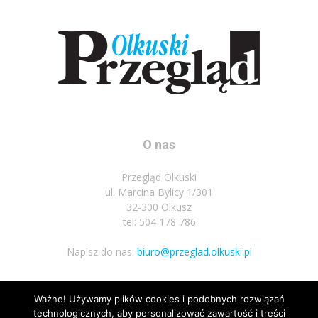
O nas
Przegląd Olkuski
ul. Marcina Bylicy 1/301
32-300 Olkusz
tel: 504 178 786
Napisz do nas:
biuro@przeglad.olkuski.pl
Ważne! Używamy plików cookies i podobnych rozwiązań
Podążaj za nami
technologicznych, aby personalizować zawartość i treści