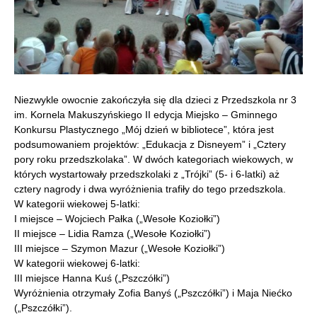
Niezwykle owocnie zakończyła się dla dzieci z Przedszkola nr 3
im. Kornela Makuszyńskiego II edycja Miejsko – Gminnego
Konkursu Plastycznego „Mój dzień w bibliotece”, która jest
podsumowaniem projektów: „Edukacja z Disneyem” i „Cztery
pory roku przedszkolaka”. W dwóch kategoriach wiekowych, w
których wystartowały przedszkolaki z „Trójki” (5- i 6-latki) aż
cztery nagrody i dwa wyróżnienia trafiły do tego przedszkola.
W kategorii wiekowej 5-latki:
I miejsce – Wojciech Pałka („Wesołe Koziołki”)
II miejsce – Lidia Ramza („Wesołe Koziołki”)
III miejsce – Szymon Mazur („Wesołe Koziołki”)
W kategorii wiekowej 6-latki:
III miejsce Hanna Kuś („Pszczółki”)
Wyróżnienia otrzymały Zofia Banyś („Pszczółki”) i Maja Niećko
(„Pszczółki”).