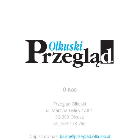
O nas
Przegląd Olkuski
ul. Marcina Bylicy 1/301
32-300 Olkusz
tel: 504 178 786
Napisz do nas:
biuro@przeglad.olkuski.pl