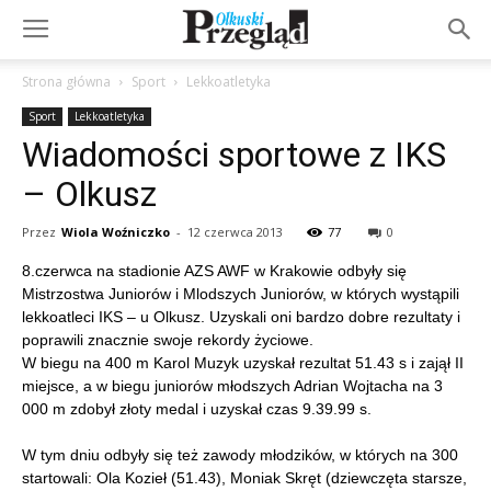
Strona główna
Sport
Lekkoatletyka
Sport
Lekkoatletyka
Wiadomości sportowe z IKS
– Olkusz
Przez
Wiola Woźniczko
-
12 czerwca 2013
77
0
8.czerwca na stadionie AZS AWF w Krakowie odbyły się
Mistrzostwa Juniorów i Mlodszych Juniorów, w których wystąpili
lekkoatleci IKS – u Olkusz. Uzyskali oni bardzo dobre rezultaty i
poprawili znacznie swoje rekordy życiowe.
W biegu na 400 m Karol Muzyk uzyskał rezultat 51.43 s i zajął II
miejsce, a w biegu juniorów młodszych Adrian Wojtacha na 3
000 m zdobył złoty medal i uzyskał czas 9.39.99 s.
W tym dniu odbyły się też zawody młodzików, w których na 300
startowali: Ola Kozieł (51.43), Moniak Skręt (dziewczęta starsze,