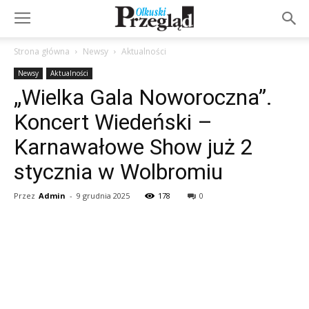
Strona główna
Newsy
Aktualności
Newsy
Aktualności
„Wielka Gala Noworoczna”.
Koncert Wiedeński –
Karnawałowe Show już 2
stycznia w Wolbromiu
Przez
Admin
-
9 grudnia 2025
178
0