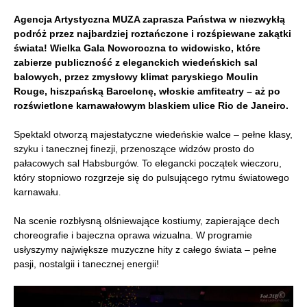
Agencja Artystyczna MUZA zaprasza Państwa w niezwykłą
podróż przez najbardziej roztańczone i rozśpiewane zakątki
świata! Wielka Gala Noworoczna to widowisko, które
zabierze publiczność z eleganckich wiedeńskich sal
balowych, przez zmysłowy klimat paryskiego Moulin
Rouge, hiszpańską Barcelonę, włoskie amfiteatry – aż po
rozświetlone karnawałowym blaskiem ulice Rio de Janeiro.
Spektakl otworzą majestatyczne wiedeńskie walce – pełne klasy,
szyku i tanecznej finezji, przenoszące widzów prosto do
pałacowych sal Habsburgów. To elegancki początek wieczoru,
który stopniowo rozgrzeje się do pulsującego rytmu światowego
karnawału.
Na scenie rozbłysną olśniewające kostiumy, zapierające dech
choreografie i bajeczna oprawa wizualna. W programie
usłyszymy największe muzyczne hity z całego świata – pełne
pasji, nostalgii i tanecznej energii!