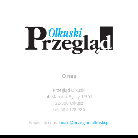
O nas
Przegląd Olkuski
ul. Marcina Bylicy 1/301
32-300 Olkusz
tel: 504 178 786
Napisz do nas:
biuro@przeglad.olkuski.pl