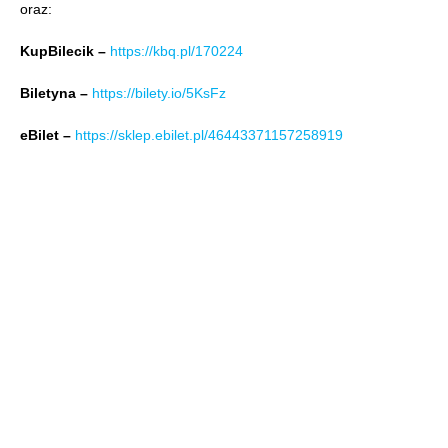
oraz:
KupBilecik –
https://kbq.pl/170224
Biletyna –
https://bilety.io/5KsFz
eBilet –
https://sklep.ebilet.pl/46443371157258919