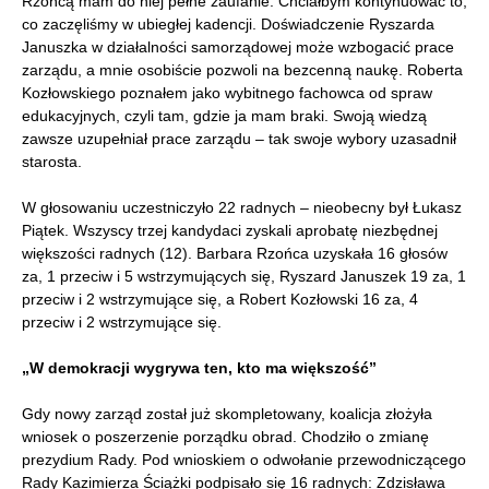
Rzońcą mam do niej pełne zaufanie. Chciałbym kontynuować to,
co zaczęliśmy w ubiegłej kadencji. Doświadczenie Ryszarda
Januszka w działalności samorządowej może wzbogacić prace
zarządu, a mnie osobiście pozwoli na bezcenną naukę. Roberta
Kozłowskiego poznałem jako wybitnego fachowca od spraw
edukacyjnych, czyli tam, gdzie ja mam braki. Swoją wiedzą
zawsze uzupełniał prace zarządu – tak swoje wybory uzasadnił
starosta.
W głosowaniu uczestniczyło 22 radnych – nieobecny był Łukasz
Piątek. Wszyscy trzej kandydaci zyskali aprobatę niezbędnej
większości radnych (12). Barbara Rzońca uzyskała 16 głosów
za, 1 przeciw i 5 wstrzymujących się, Ryszard Januszek 19 za, 1
przeciw i 2 wstrzymujące się, a Robert Kozłowski 16 za, 4
przeciw i 2 wstrzymujące się.
„W demokracji wygrywa ten, kto ma większość”
Gdy nowy zarząd został już skompletowany, koalicja złożyła
wniosek o poszerzenie porządku obrad. Chodziło o zmianę
prezydium Rady. Pod wnioskiem o odwołanie przewodniczącego
Rady Kazimierza Ściążki podpisało się 16 radnych: Zdzisława