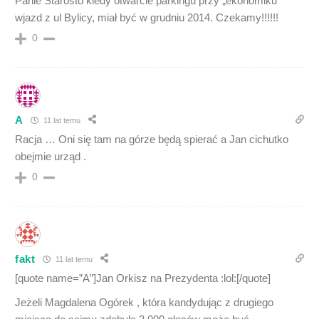
Panie Starosto kiedy otwarcie parkingu przy „ekonomiku”
wjazd z ul Bylicy, miał być w grudniu 2014. Czekamy!!!!!!
0
A
11 lat temu
Racja … Oni się tam na górze będą spierać a Jan cichutko
obejmie urząd .
0
fakt
11 lat temu
[quote name=”A”]Jan Orkisz na Prezydenta :lol:[/quote]
Jeżeli Magdalena Ogórek , która kandydując z drugiego