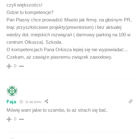
czyli większości:/
Gdzie tu kompetencje?
Pan Piasny chce prowadzić Miasto jak firmę, na głośnym PR,
tnąc przyszłościowe projekty(prewntorium) i bez aktualej
wiedzy dot. miejskich rozwiązań ( darmowy parking na 100 w
centrum Olkusza). Szkoda.
O kompetencjach Pana Orkisza lepiej się nie wypowiadać…
Czekam, aż zawiąże piasnemu związek zawodowy.
0
Faja
11 lat temu
Mówię wam jakie to szambo, to aż strach się bać.
0