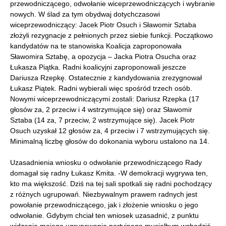
przewodniczącego, odwołanie wiceprzewodniczących i wybranie
nowych. W ślad za tym obydwaj dotychczasowi
wiceprzewodniczący: Jacek Piotr Osuch i Sławomir Sztaba
złożyli rezygnacje z pełnionych przez siebie funkcji. Początkowo
kandydatów na te stanowiska Koalicja zaproponowała
Sławomira Sztabę, a opozycja – Jacka Piotra Osucha oraz
Łukasza Piątka. Radni koalicyjni zaproponowali jeszcze
Dariusza Rzepkę. Ostatecznie z kandydowania zrezygnował
Łukasz Piątek. Radni wybierali więc spośród trzech osób.
Nowymi wiceprzewodniczącymi zostali: Dariusz Rzepka (17
głosów za, 2 przeciw i 4 wstrzymujące się) oraz Sławomir
Sztaba (14 za, 7 przeciw, 2 wstrzymujące się). Jacek Piotr
Osuch uzyskał 12 głosów za, 4 przeciw i 7 wstrzymujących się.
Minimalną liczbę głosów do dokonania wyboru ustalono na 14.
Uzasadnienia wniosku o odwołanie przewodniczącego Rady
domagał się radny Łukasz Kmita. -W demokracji wygrywa ten,
kto ma większość. Dziś na tej sali spotkali się radni pochodzący
z różnych ugrupowań. Niezbywalnym prawem radnych jest
powołanie przewodniczącego, jak i złożenie wniosku o jego
odwołanie. Gdybym chciał ten wniosek uzasadnić, z punktu
widzenia mojego ugrupowania partyjnego musiałbym wchodzić