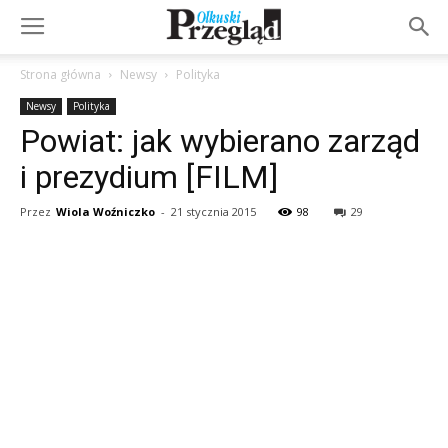
Strona główna
Newsy
Polityka
Newsy
Polityka
Powiat: jak wybierano zarząd
i prezydium [FILM]
Przez
Wiola Woźniczko
-
21 stycznia 2015
98
29