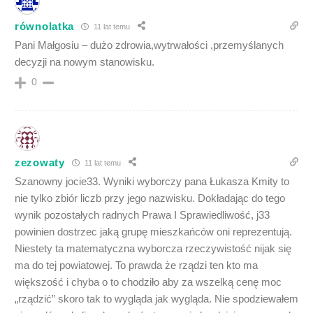
równolatka
11 lat temu
Pani Małgosiu – dużo zdrowia,wytrwałości ,przemyślanych
decyzji na nowym stanowisku.
0
zezowaty
11 lat temu
Szanowny jocie33. Wyniki wyborczy pana Łukasza Kmity to
nie tylko zbiór liczb przy jego nazwisku. Dokładając do tego
wynik pozostałych radnych Prawa I Sprawiedliwość, j33
powinien dostrzec jaką grupę mieszkańców oni reprezentują.
Niestety ta matematyczna wyborcza rzeczywistość nijak się
ma do tej powiatowej. To prawda że rządzi ten kto ma
większość i chyba o to chodziło aby za wszelką cenę moc
„rządzić” skoro tak to wygląda jak wygląda. Nie spodziewałem