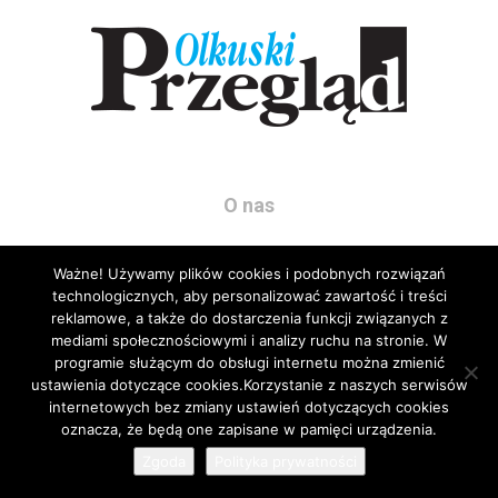
O nas
Przegląd Olkuski
Ważne! Używamy plików cookies i podobnych rozwiązań
ul. Marcina Bylicy 1/301
technologicznych, aby personalizować zawartość i treści
32-300 Olkusz
reklamowe, a także do dostarczenia funkcji związanych z
tel: 504 178 786
mediami społecznościowymi i analizy ruchu na stronie. W
programie służącym do obsługi internetu można zmienić
Napisz do nas:
biuro@przeglad.olkuski.pl
ustawienia dotyczące cookies.Korzystanie z naszych serwisów
internetowych bez zmiany ustawień dotyczących cookies
29
oznacza, że będą one zapisane w pamięci urządzenia.
Podążaj za nami
Zgoda
Polityka prywatności