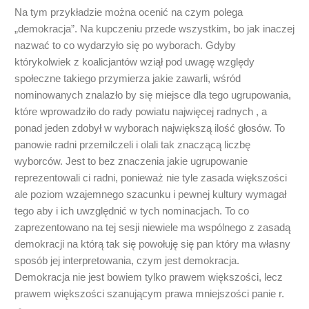
Na tym przykładzie można ocenić na czym polega
„demokracja”. Na kupczeniu przede wszystkim, bo jak inaczej
nazwać to co wydarzyło się po wyborach. Gdyby
którykolwiek z koalicjantów wziął pod uwagę względy
społeczne takiego przymierza jakie zawarli, wśród
nominowanych znalazło by się miejsce dla tego ugrupowania,
które wprowadziło do rady powiatu najwięcej radnych , a
ponad jeden zdobył w wyborach największą ilość głosów. To
panowie radni przemilczeli i olali tak znaczącą liczbę
wyborców. Jest to bez znaczenia jakie ugrupowanie
reprezentowali ci radni, ponieważ nie tyle zasada większości
ale poziom wzajemnego szacunku i pewnej kultury wymagał
tego aby i ich uwzględnić w tych nominacjach. To co
zaprezentowano na tej sesji niewiele ma wspólnego z zasadą
demokracji na którą tak się powołuję się pan który ma własny
sposób jej interpretowania, czym jest demokracja.
Demokracja nie jest bowiem tylko prawem większości, lecz
prawem większości szanującym prawa mniejszości panie r.