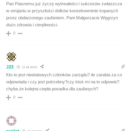
Pan Piasnemu już życzę wytrwałości i sukcesów zwłaszcza
w omijaniu w przyszłości dołków konsekwentnie kopanych
przez obdarzonego zaufaniem. Pani Małgorzacie Węgrzyn
dużo zdrowia i cierpliwości.
0
J23
11 lat temu
Kto to jest nieetatowych członków zarządu? ile zarabia za co
odpowiada i czy jest potrzebny?czy ktoś mi na to odpowie?
chyba że kolejna ciepła posadka dla zaufanych?
0
wajlet
11 lat temu