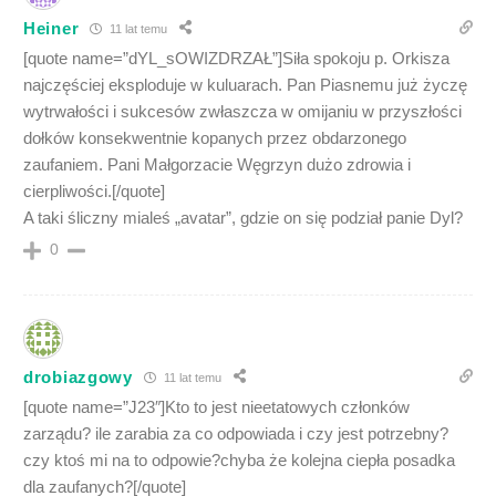
Heiner
11 lat temu
[quote name=”dYL_sOWIZDRZAŁ”]Siła spokoju p. Orkisza
najczęściej eksploduje w kuluarach. Pan Piasnemu już życzę
wytrwałości i sukcesów zwłaszcza w omijaniu w przyszłości
dołków konsekwentnie kopanych przez obdarzonego
zaufaniem. Pani Małgorzacie Węgrzyn dużo zdrowia i
cierpliwości.[/quote]
A taki śliczny mialeś „avatar”, gdzie on się podział panie Dyl?
0
drobiazgowy
11 lat temu
[quote name=”J23″]Kto to jest nieetatowych członków
zarządu? ile zarabia za co odpowiada i czy jest potrzebny?
czy ktoś mi na to odpowie?chyba że kolejna ciepła posadka
dla zaufanych?[/quote]