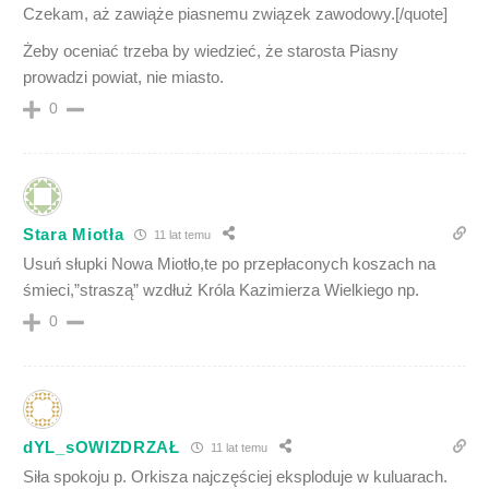
Czekam, aż zawiąże piasnemu związek zawodowy.[/quote]
Żeby oceniać trzeba by wiedzieć, że starosta Piasny
prowadzi powiat, nie miasto.
0
Stara Miotła
11 lat temu
Usuń słupki Nowa Miotło,te po przepłaconych koszach na
śmieci,”straszą” wzdłuż Króla Kazimierza Wielkiego np.
0
dYL_sOWIZDRZAŁ
11 lat temu
Siła spokoju p. Orkisza najczęściej eksploduje w kuluarach.