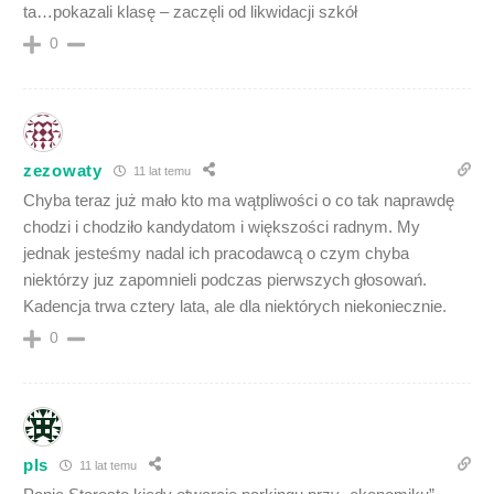
ta…pokazali klasę – zaczęli od likwidacji szkół
0
zezowaty
11 lat temu
Chyba teraz już mało kto ma wątpliwości o co tak naprawdę
chodzi i chodziło kandydatom i większości radnym. My
jednak jesteśmy nadal ich pracodawcą o czym chyba
niektórzy juz zapomnieli podczas pierwszych głosowań.
Kadencja trwa cztery lata, ale dla niektórych niekoniecznie.
0
pIs
11 lat temu