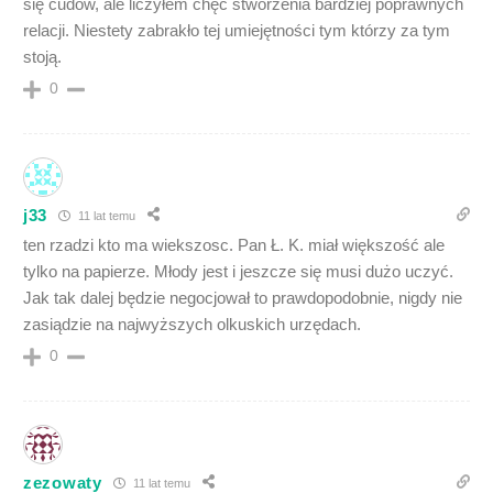
się cudów, ale liczyłem chęć stworzenia bardziej poprawnych
relacji. Niestety zabrakło tej umiejętności tym którzy za tym
stoją.
0
j33
11 lat temu
ten rzadzi kto ma wiekszosc. Pan Ł. K. miał większość ale
tylko na papierze. Młody jest i jeszcze się musi dużo uczyć.
Jak tak dalej będzie negocjował to prawdopodobnie, nigdy nie
zasiądzie na najwyższych olkuskich urzędach.
0
zezowaty
11 lat temu