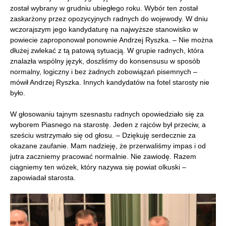
został wybrany w grudniu ubiegłego roku. Wybór ten został
zaskarżony przez opozycyjnych radnych do wojewody. W dniu
wczorajszym jego kandydaturę na najwyższe stanowisko w
powiecie zaproponował ponownie Andrzej Ryszka. – Nie można
dłużej zwlekać z tą patową sytuacją. W grupie radnych, która
znalazła wspólny język, doszliśmy do konsensusu w sposób
normalny, logiczny i bez żadnych zobowiązań pisemnych –
mówił Andrzej Ryszka. Innych kandydatów na fotel starosty nie
było.
W głosowaniu tajnym szesnastu radnych opowiedziało się za
wyborem Piasnego na starostę. Jeden z rajców był przeciw, a
sześciu wstrzymało się od głosu. – Dziękuję serdecznie za
okazane zaufanie. Mam nadzieję, że przerwaliśmy impas i od
jutra zaczniemy pracować normalnie. Nie zawiodę. Razem
ciągniemy ten wózek, który nazywa się powiat olkuski –
zapowiadał starosta.