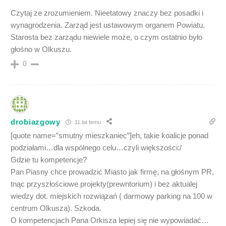
Czytaj ze zrozumieniem. Nieetatowy znaczy bez posadki i
wynagrodzenia. Zarząd jest ustawowym organem Powiatu.
Starosta bez zarządu niewiele może, o czym ostatnio było
głośno w Olkuszu.
0
drobiazgowy
11 lat temu
[quote name=”smutny mieszkaniec”]eh, takie koalicje ponad
podziałami…dla wspólnego celu…czyli większości:/
Gdzie tu kompetencje?
Pan Piasny chce prowadzić Miasto jak firmę, na głośnym PR,
tnąc przyszłościowe projekty(prewntorium) i bez aktualej
wiedzy dot. miejskich rozwiązań ( darmowy parking na 100 w
centrum Olkusza). Szkoda.
O kompetencjach Pana Orkisza lepiej się nie wypowiadać…