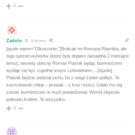
0
Zadole
11 lat temu
[quote name=”Olkuszanin.”]Brakuje mi Romana Piasnika, ale
tego sprzed wyborów (które były dopiero niespełna 2 miesiące
temu), niestety obecny Roman Piaśnik będąc burmistrzem
wydaje się być zupełnie innym człowiekiem….[/quote]
Piaśnik będzie siedział cicho, bo z niego żaden polityk. To
kosmolowski chłop – prostak – z krwi i kości. Udało mu się
zostać burmistrzem w myśl powiedzenia: Wśród ślepców
jednooki królem. To wszystko.
0