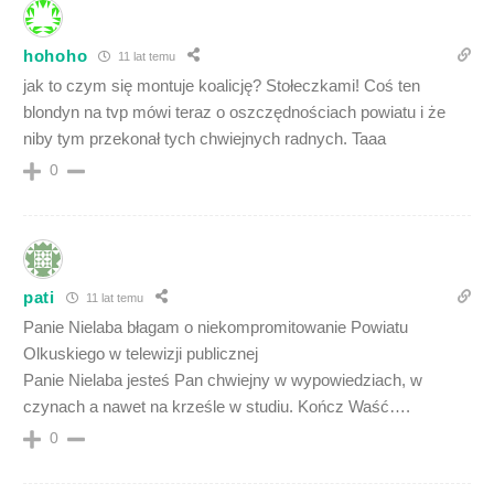
hohoho
11 lat temu
jak to czym się montuje koalicję? Stołeczkami! Coś ten
blondyn na tvp mówi teraz o oszczędnościach powiatu i że
niby tym przekonał tych chwiejnych radnych. Taaa
0
pati
11 lat temu
Panie Nielaba błagam o niekompromitowanie Powiatu
Olkuskiego w telewizji publicznej
Panie Nielaba jesteś Pan chwiejny w wypowiedziach, w
czynach a nawet na krześle w studiu. Kończ Waść….
0