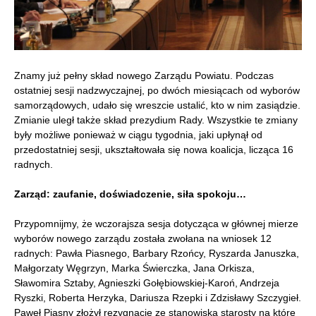
Znamy już pełny skład nowego Zarządu Powiatu. Podczas
ostatniej sesji nadzwyczajnej, po dwóch miesiącach od wyborów
samorządowych, udało się wreszcie ustalić, kto w nim zasiądzie.
Zmianie uległ także skład prezydium Rady. Wszystkie te zmiany
były możliwe ponieważ w ciągu tygodnia, jaki upłynął od
przedostatniej sesji, ukształtowała się nowa koalicja, licząca 16
radnych.
Zarząd: zaufanie, doświadczenie, siła spokoju…
Przypomnijmy, że wczorajsza sesja dotycząca w głównej mierze
wyborów nowego zarządu została zwołana na wniosek 12
radnych: Pawła Piasnego, Barbary Rzońcy, Ryszarda Januszka,
Małgorzaty Węgrzyn, Marka Świerczka, Jana Orkisza,
Sławomira Sztaby, Agnieszki Gołębiowskiej-Karoń, Andrzeja
Ryszki, Roberta Herzyka, Dariusza Rzepki i Zdzisławy Szczygieł.
Paweł Piasny złożył rezygnację ze stanowiska starosty na które