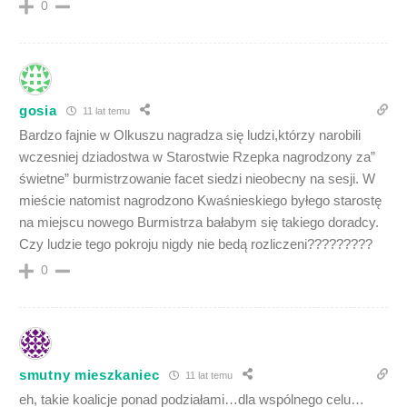
0
gosia
11 lat temu
Bardzo fajnie w Olkuszu nagradza się ludzi,którzy narobili
wczesniej dziadostwa w Starostwie Rzepka nagrodzony za”
świetne” burmistrzowanie facet siedzi nieobecny na sesji. W
mieście natomist nagrodzono Kwaśnieskiego byłego starostę
na miejscu nowego Burmistrza bałabym się takiego doradcy.
Czy ludzie tego pokroju nigdy nie bedą rozliczeni?????????
0
smutny mieszkaniec
11 lat temu
eh, takie koalicje ponad podziałami…dla wspólnego celu…