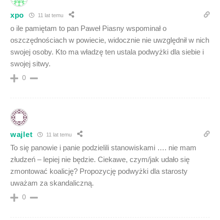
xpo
11 lat temu
o ile pamiętam to pan Paweł Piasny wspominał o
oszczędnościach w powiecie, widocznie nie uwzględnił w nich
swojej osoby. Kto ma władzę ten ustala podwyżki dla siebie i
swojej sitwy.
0
wajlet
11 lat temu
To się panowie i panie podzielili stanowiskami …. nie mam
złudzeń – lepiej nie będzie. Ciekawe, czym/jak udało się
zmontować koalicję? Propozycję podwyżki dla starosty
uważam za skandaliczną.
0