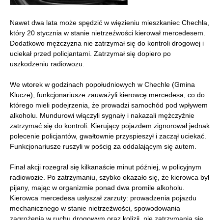
Nawet dwa lata może spędzić w więzieniu mieszkaniec Chechła,
który 20 stycznia w stanie nietrzeźwości kierował mercedesem.
Dodatkowo mężczyzna nie zatrzymał się do kontroli drogowej i
uciekał przed policjantami. Zatrzymał się dopiero po
uszkodzeniu radiowozu.
We wtorek w godzinach popołudniowych w Chechle (Gmina
Klucze), funkcjonariusze zauważyli kierowcę mercedesa, co do
którego mieli podejrzenia, że prowadzi samochód pod wpływem
alkoholu. Mundurowi włączyli sygnały i nakazali mężczyźnie
zatrzymać się do kontroli. Kierujący pojazdem zignorował jednak
polecenie policjantów, gwałtownie przyspieszył i zaczął uciekać.
Funkcjonariusze ruszyli w pościg za oddalającym się autem.
Finał akcji rozegrał się kilkanaście minut później, w policyjnym
radiowozie. Po zatrzymaniu, szybko okazało się, że kierowca był
pijany, mając w organizmie ponad dwa promile alkoholu.
Kierowca mercedesa usłyszał zarzuty: prowadzenia pojazdu
mechanicznego w stanie nietrzeźwości, spowodowania
zagrożenia w ruchu drogowym oraz kolizji, nie zatrzymania się