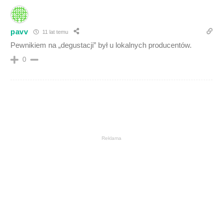
pavv
11 lat temu
Pewnikiem na „degustacji” był u lokalnych producentów.
0
Reklama