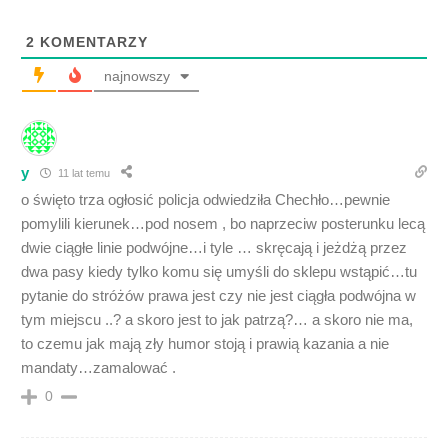
2
KOMENTARZY
najnowszy
y
11 lat temu
o święto trza ogłosić policja odwiedziła Chechło…pewnie
pomylili kierunek…pod nosem , bo naprzeciw posterunku lecą
dwie ciągłe linie podwójne…i tyle … skręcają i jeżdżą przez
dwa pasy kiedy tylko komu się umyśli do sklepu wstąpić…tu
pytanie do stróżów prawa jest czy nie jest ciągła podwójna w
tym miejscu ..? a skoro jest to jak patrzą?… a skoro nie ma,
to czemu jak mają zły humor stoją i prawią kazania a nie
mandaty…zamalować .
0