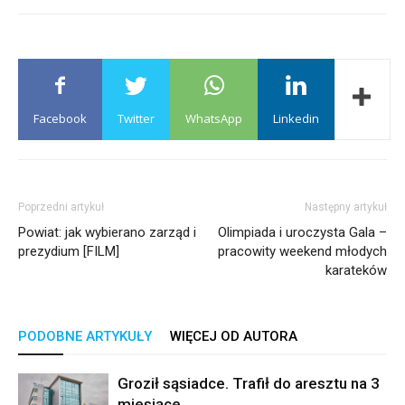
Facebook
Twitter
WhatsApp
Linkedin
Poprzedni artykuł
Następny artykuł
Powiat: jak wybierano zarząd i
Olimpiada i uroczysta Gala –
prezydium [FILM]
pracowity weekend młodych
karateków
PODOBNE ARTYKUŁY
WIĘCEJ OD AUTORA
Groził sąsiadce. Trafił do aresztu na 3
miesiące