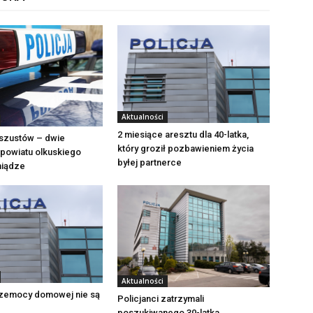
Aktualności
2 miesiące aresztu dla 40-latka,
szustów – dwie
który groził pozbawieniem życia
powiatu olkuskiego
byłej partnerce
eniądze
Aktualności
zemocy domowej nie są
Policjanci zatrzymali
poszukiwanego 30-latka