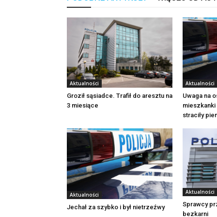
Aktualności
Aktualności
Groził sąsiadce. Trafił do aresztu na
Uwaga na o
3 miesiące
mieszkanki 
straciły pi
Aktualności
Aktualności
Sprawcy pr
Jechał za szybko i był nietrzeźwy
bezkarni