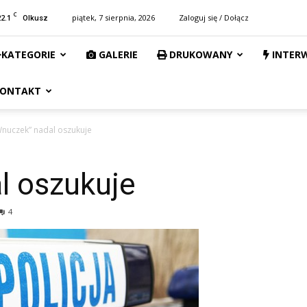
C
22.1
piątek, 7 sierpnia, 2026
Zaloguj się / Dołącz
Olkusz
KATEGORIE
GALERIE
DRUKOWANY
INTER
ONTAKT
nuczek” nadal oszukuje
l oszukuje
4