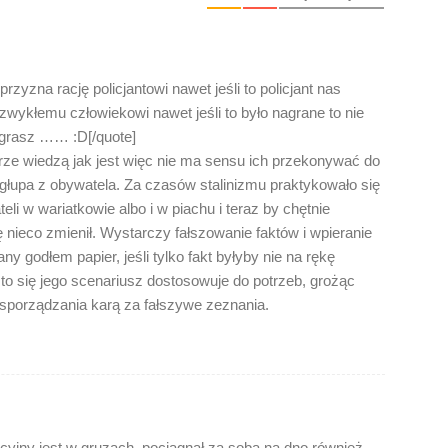
zna rację policjantowi nawet jeśli to policjant nas
zwykłemu człowiekowi nawet jeśli to było nagrane to nie
ygrasz …… :D[/quote]
ze wiedzą jak jest więc nie ma sensu ich przekonywać do
ąc głupa z obywatela. Za czasów stalinizmu praktykowało się
i w wariatkowie albo i w piachu i teraz by chętnie
ę nieco zmienił. Wystarczy fałszowanie faktów i wpieranie
y godłem papier, jeśli tylko fakt byłyby nie na rękę
to się jego scenariusz dostosowuje do potrzeb, grożąc
sporządzania karą za fałszywe zeznania.
licyjny jest w gruzach, pociągnął za sobą na dno również