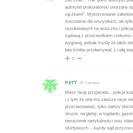
autorytet prokuratorski unurzany 
rączkami”. Wykorzenianie zabeton
kosztowne dla wszystkich, nie tylk
oszukiwanych na wnuczka i policja
sądową z przeciwnikiem rzekomo ni
wygraną, jednak myślę że takie st
lata trzeba przełamywać z całą sta
0
PXTT
9 lat temu
Masz rację przyjacielu…policja koj
i z tym że ona ma zawsze racje naw
przeciwstawiać, tylko należy słuc
skucie, na glebę, w kajdanki, gaze
naruszenie nietykalności oraz staw
służbowych …każdy sąd przyzna racj