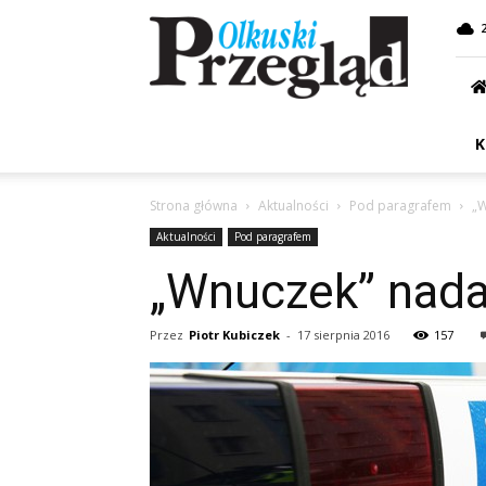
Przegląd
Olkuski
K
Strona główna
Aktualności
Pod paragrafem
„W
Aktualności
Pod paragrafem
„Wnuczek” nada
Przez
Piotr Kubiczek
-
17 sierpnia 2016
157