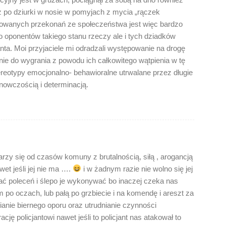
aż po dziurki w nosie w pomyjach z mycia „rączek
owanych przekonań ze społeczeństwa jest więc bardzo
o oponentów takiego stanu rzeczy ale i tych dziadków
nta. Moi przyjaciele mi odradzali występowanie na drogę
e do wygrania z powodu ich całkowitego wątpienia w tę
ereotypy emocjonalno- behawioralne utrwalane przez długie
nowczością i determinacją.
arzy się od czasów komuny z brutalnością, siłą , arogancją
et jeśli jej nie ma ….
i w żadnym razie nie wolno się jej
hać poleceń i ślepo je wykonywać bo inaczej czeka nas
m po oczach, lub pałą po grzbiecie i na komendę i areszt za
ianie biernego oporu oraz utrudnianie czynności
ę policjantowi nawet jeśli to policjant nas atakował to