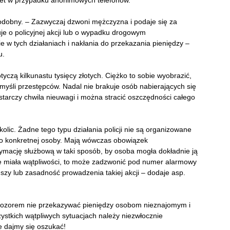
wet w przypadku anonimowych telefonów.
dobny. – Zazwyczaj dzwoni mężczyzna i podaje się za
muje o policyjnej akcji lub o wypadku drogowym
w tych działaniach i nakłania do przekazania pieniędzy –
u.
yczą kilkunastu tysięcy złotych. Ciężko to sobie wyobrazić,
myśli przestępców. Nadal nie brakuje osób nabierających się
ystarczy chwila nieuwagi i można stracić oszczędności całego
lic. Żadne tego typu działania policji nie są organizowane
zą do konkretnej osoby. Mają wówczas obowiązek
tymację służbową w taki sposób, by osoba mogła dokładnie ją
zie miała wątpliwości, to może zadzwonić pod numer alarmowy
szy lub zasadność prowadzenia takiej akcji – dodaje asp.
ozorem nie przekazywać pieniędzy osobom nieznajomym i
stkich wątpliwych sytuacjach należy niezwłocznie
e dajmy się oszukać!