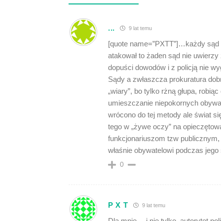
...
9 lat temu
[quote name=”PXTT”]…każdy sąd przy
atakował to żaden sąd nie uwierzy 
dopuści dowodów i z policją nie w
Sądy a zwłaszcza prokuratura dobr
„wiary”, bo tylko rżną głupa, robi
umieszczanie niepokornych obywatel
wrócono do tej metody ale świat si
tego w „żywe oczy” na opieczętowan
funkcjonariuszom tzw publicznym, 
właśnie obywatelowi podczas jego 
0
P X T
9 lat temu
Dla mnie… i nie tylko, autorytet po