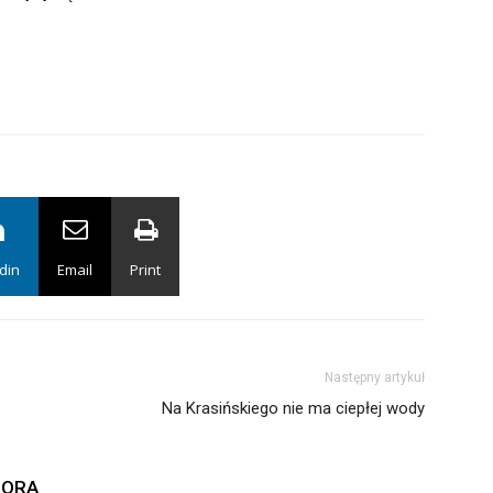
din
Email
Print
Następny artykuł
Na Krasińskiego nie ma ciepłej wody
TORA