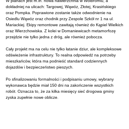
W planach jest m.in. nowa nawierzchnia w Wolbromiu, a
dokładniej na ulicach: Targowej, Wąwóz, Złotej, Krasińskiego
oraz Pompka. Poprawione zostanie także odwodnienie na
Osiedlu Wąwóz oraz chodnik przy Zespole Szkół nr 1 na ul.
Mariackiej. Ekipy remontowe zawitają również do Kąpiel Wielkich
oraz Wierzchowiska. Z kolei w Domaniewicach metamorfozę
przejdzie nie tylko jedna z dróg, ale również pobocza.
Cały projekt ma na celu nie tylko łatanie dziur, ale kompleksowe
odświeżenie infrastruktury. To realna odpowiedź na potrzeby
mieszkańców, która ma podnieść standard codziennych
dojazdów i bezpieczeństwo pieszych.
Po sfinalizowaniu formalności i podpisaniu umowy, wybrany
wykonawca będzie miał 150 dni na zakończenie wszystkich
robót. Oznacza to, że za kilka miesięcy sieć drogowa gminy
zyska zupełnie nowe oblicze.