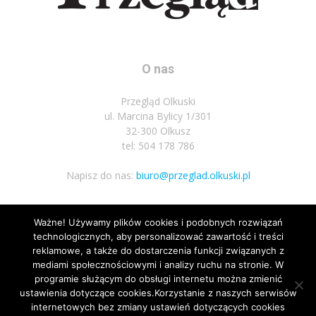
O nas
Przegląd Olkuski
ul. Marcina Bylicy 1/301
32-300 Olkusz
tel: 504 178 786
Napisz do nas:
biuro@przeglad.olkuski.pl
Ważne! Używamy plików cookies i podobnych rozwiązań
Podążaj za nami
technologicznych, aby personalizować zawartość i treści
reklamowe, a także do dostarczenia funkcji związanych z
mediami społecznościowymi i analizy ruchu na stronie. W
programie służącym do obsługi internetu można zmienić
ustawienia dotyczące cookies.Korzystanie z naszych serwisów
internetowych bez zmiany ustawień dotyczących cookies