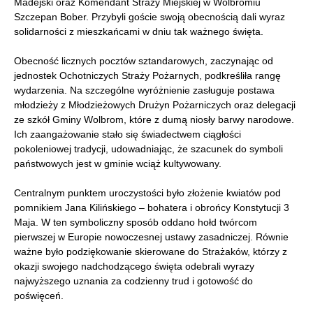
Madejski oraz Komendant Straży Miejskiej w Wolbromiu
Szczepan Bober. Przybyli goście swoją obecnością dali wyraz
solidarności z mieszkańcami w dniu tak ważnego święta.
Obecność licznych pocztów sztandarowych, zaczynając od
jednostek Ochotniczych Straży Pożarnych, podkreśliła rangę
wydarzenia. Na szczególne wyróżnienie zasługuje postawa
młodzieży z Młodzieżowych Drużyn Pożarniczych oraz delegacji
ze szkół Gminy Wolbrom, które z dumą niosły barwy narodowe.
Ich zaangażowanie stało się świadectwem ciągłości
pokoleniowej tradycji, udowadniając, że szacunek do symboli
państwowych jest w gminie wciąż kultywowany.
Centralnym punktem uroczystości było złożenie kwiatów pod
pomnikiem Jana Kilińskiego – bohatera i obrońcy Konstytucji 3
Maja. W ten symboliczny sposób oddano hołd twórcom
pierwszej w Europie nowoczesnej ustawy zasadniczej. Równie
ważne było podziękowanie skierowane do Strażaków, którzy z
okazji swojego nadchodzącego święta odebrali wyrazy
najwyższego uznania za codzienny trud i gotowość do
poświęceń.