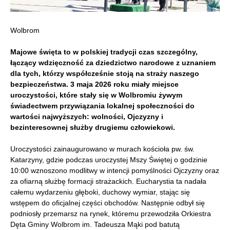
Wolbrom
Majowe święta to w polskiej tradycji czas szczególny,
łączący wdzięczność za dziedzictwo narodowe z uznaniem
dla tych, którzy współcześnie stoją na straży naszego
bezpieczeństwa. 3 maja 2026 roku miały miejsce
uroczystości, które stały się w Wolbromiu żywym
świadectwem przywiązania lokalnej społeczności do
wartości najwyższych: wolności, Ojczyzny i
bezinteresownej służby drugiemu człowiekowi.
Uroczystości zainaugurowano w murach kościoła pw. św.
Katarzyny, gdzie podczas uroczystej Mszy Świętej o godzinie
10:00 wznoszono modlitwy w intencji pomyślności Ojczyzny oraz
za ofiarną służbę formacji strażackich. Eucharystia ta nadała
całemu wydarzeniu głęboki, duchowy wymiar, stając się
wstępem do oficjalnej części obchodów. Następnie odbył się
podniosły przemarsz na rynek, któremu przewodziła Orkiestra
Dęta Gminy Wolbrom im. Tadeusza Mąki pod batutą