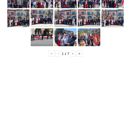
«
‹
›
»
1
z
7