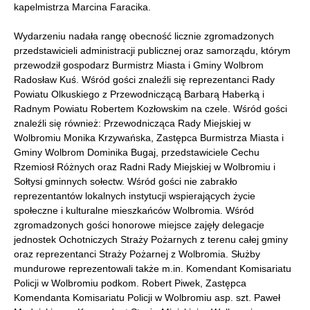
kapelmistrza Marcina Faracika.
Wydarzeniu nadała rangę obecność licznie zgromadzonych
przedstawicieli administracji publicznej oraz samorządu, którym
przewodził gospodarz Burmistrz Miasta i Gminy Wolbrom
Radosław Kuś. Wśród gości znaleźli się reprezentanci Rady
Powiatu Olkuskiego z Przewodniczącą Barbarą Haberką i
Radnym Powiatu Robertem Kozłowskim na czele. Wśród gości
znaleźli się również: Przewodnicząca Rady Miejskiej w
Wolbromiu Monika Krzywańska, Zastępca Burmistrza Miasta i
Gminy Wolbrom Dominika Bugaj, przedstawiciele Cechu
Rzemiosł Różnych oraz Radni Rady Miejskiej w Wolbromiu i
Sołtysi gminnych sołectw. Wśród gości nie zabrakło
reprezentantów lokalnych instytucji wspierających życie
społeczne i kulturalne mieszkańców Wolbromia. Wśród
zgromadzonych gości honorowe miejsce zajęły delegacje
jednostek Ochotniczych Straży Pożarnych z terenu całej gminy
oraz reprezentanci Straży Pożarnej z Wolbromia. Służby
mundurowe reprezentowali także m.in. Komendant Komisariatu
Policji w Wolbromiu podkom. Robert Piwek, Zastępca
Komendanta Komisariatu Policji w Wolbromiu asp. szt. Paweł