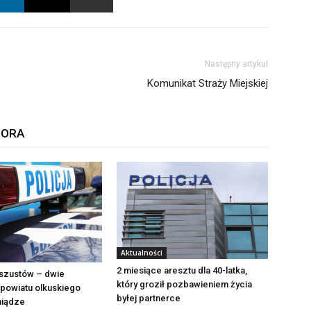
Następny artykuł
Komunikat Straży Miejskiej
TORA
Aktualności
2 miesiące aresztu dla 40-latka,
szustów – dwie
który groził pozbawieniem życia
powiatu olkuskiego
byłej partnerce
eniądze