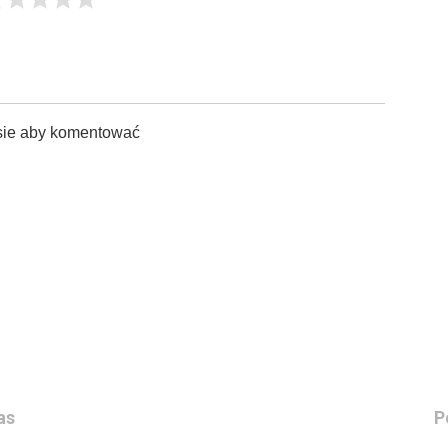
sie aby komentować
as
P