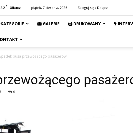
C
22.2
piątek, 7 sierpnia, 2026
Zaloguj się / Dołącz
Olkusz
KATEGORIE
GALERIE
DRUKOWANY
INTER
ONTAKT
ypadek busa przewożącego pasażerów
przewożącego pasaże
6
0