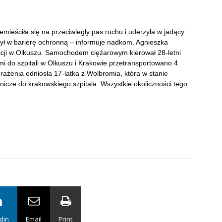
mieściła się na przeciwległy pas ruchu i uderzyła w jadący
rzył w barierę ochronną – informuje nadkom. Agnieszka
icji w Olkuszu. Samochodem ciężarowym kierował 28-letni
i do szpitali w Olkuszu i Krakowie przetransportowano 4
ażenia odniosła 17-latka z Wolbromia, która w stanie
nicze do krakowskiego szpitala. Wszystkie okoliczności tego
din
Email
Print