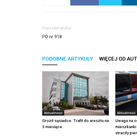
Poprzedni artykuł
PO nr 918
PODOBNE ARTYKUŁY
WIĘCEJ OD AU
Aktualności
Aktualności
Groził sąsiadce. Trafił do aresztu na
Uwaga na o
3 miesiące
mieszkanki 
straciły pi