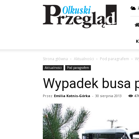
Przegląd
Olkuski
K
Strona główna
Aktualności
Pod paragrafem
W
Aktualności
Pod paragrafem
Wypadek busa 
Przez
Emilia Kotnis-Górka
-
30 sierpnia 2013
47