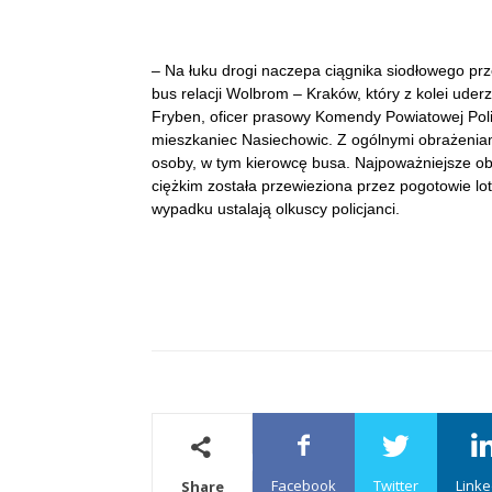
– Na łuku drogi naczepa ciągnika siodłowego prze
bus relacji Wolbrom – Kraków, który z kolei ude
Fryben, oficer prasowy Komendy Powiatowej Pol
mieszkaniec Nasiechowic. Z ogólnymi obrażeniam
osoby, w tym kierowcę busa. Najpoważniejsze obr
ciężkim została przewieziona przez pogotowie lot
wypadku ustalają olkuscy policjanci.
Facebook
Twitter
Linke
Share