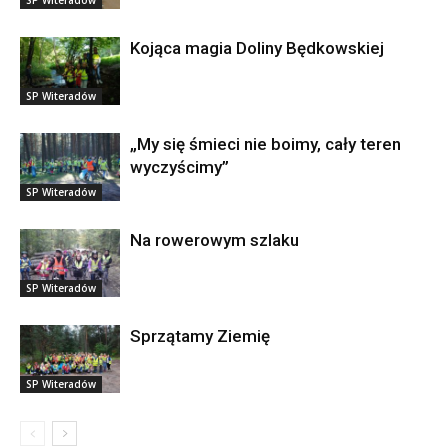
SP Witeradów
Kojąca magia Doliny Będkowskiej
SP Witeradów
„My się śmieci nie boimy, cały teren
wyczyścimy”
SP Witeradów
Na rowerowym szlaku
SP Witeradów
Sprzątamy Ziemię
SP Witeradów