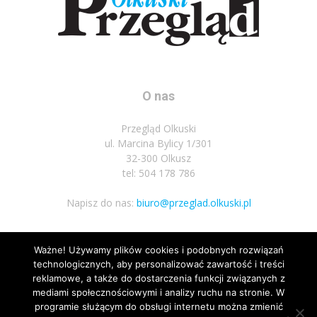
O nas
Przegląd Olkuski
ul. Marcina Bylicy 1/301
32-300 Olkusz
tel: 504 178 786
Napisz do nas:
biuro@przeglad.olkuski.pl
Ważne! Używamy plików cookies i podobnych rozwiązań
Podążaj za nami
technologicznych, aby personalizować zawartość i treści
reklamowe, a także do dostarczenia funkcji związanych z
mediami społecznościowymi i analizy ruchu na stronie. W
programie służącym do obsługi internetu można zmienić