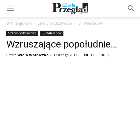
Strona główna
Szkoły podstawowe
SP Witeradów
Szkoły podstawowe
SP Witeradów
Wzruszające popołudnie…
Przez
Wiola Woźniczko
-
13 lutego 2013
83
0