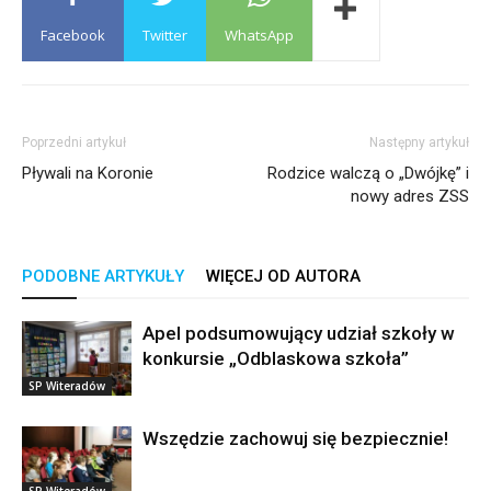
Facebook
Twitter
WhatsApp
Poprzedni artykuł
Następny artykuł
Pływali na Koronie
Rodzice walczą o „Dwójkę” i
nowy adres ZSS
PODOBNE ARTYKUŁY
WIĘCEJ OD AUTORA
Apel podsumowujący udział szkoły w
konkursie „Odblaskowa szkoła”
SP Witeradów
Wszędzie zachowuj się bezpiecznie!