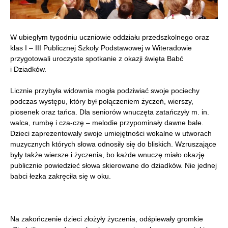
W ubiegłym tygodniu uczniowie oddziału przedszkolnego oraz
klas I – III Publicznej Szkoły Podstawowej w Witeradowie
przygotowali uroczyste spotkanie z okazji święta Babć
i Dziadków.
Licznie przybyła widownia mogła podziwiać swoje pociechy
podczas występu, który był połączeniem życzeń, wierszy,
piosenek oraz tańca. Dla seniorów wnuczęta zatańczyły m. in.
walca, rumbę i cza-czę – melodie przypominały dawne bale.
Dzieci zaprezentowały swoje umiejętności wokalne w utworach
muzycznych których słowa odnosiły się do bliskich. Wzruszające
były także wiersze i życzenia, bo każde wnuczę miało okazję
publicznie powiedzieć słowa skierowane do dziadków. Nie jednej
babci łezka zakręciła się w oku.
Na zakończenie dzieci złożyły życzenia, odśpiewały gromkie