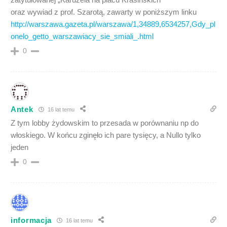
oraz wywiad z prof. Szarotą, zawarty w poniższym linku
http://warszawa.gazeta.pl/warszawa/1,34889,6534257,Gdy_pl
onelo_getto_warszawiacy_sie_smiali_.html
0
Antek
16 lat temu
Z tym lobby żydowskim to przesada w porównaniu np do
włoskiego. W końcu zginęło ich pare tysięcy, a Nullo tylko
jeden
0
informacja
16 lat temu