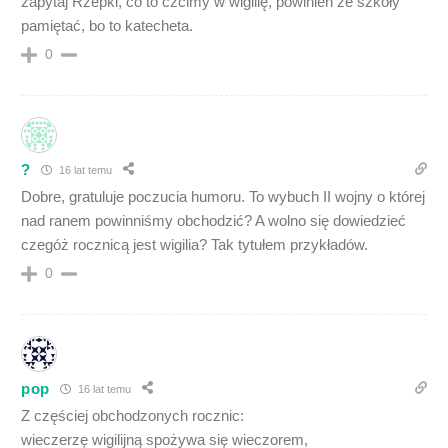
zapytaj Rzepki, co to czcimy w wigilię, powinien ze szkoły
pamiętać, bo to katecheta.
0
?
16 lat temu
Dobre, gratuluje poczucia humoru. To wybuch II wojny o której
nad ranem powinniśmy obchodzić? A wolno się dowiedzieć
czegóż rocznicą jest wigilia? Tak tytułem przykładów.
0
pop
16 lat temu
Z częściej obchodzonych rocznic:
wieczerzę wigilijną spożywa się wieczorem,