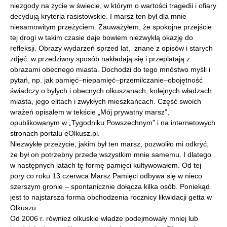
niezgody na życie w świecie, w którym o wartości tragedii i ofiary
decydują kryteria rasistowskie. I marsz ten był dla mnie
niesamowitym przeżyciem. Zauważyłem, że spokojne przejście
tej drogi w takim czasie daje bowiem niezwykłą okazję do
refleksji. Obrazy wydarzeń sprzed lat, znane z opisów i starych
zdjęć, w przedziwny sposób nakładają się i przeplatają z
obrazami obecnego miasta. Dochodzi do tego mnóstwo myśli i
pytań, np. jak pamięć–niepamięć–przemilczanie–obojętność
świadczy o byłych i obecnych olkuszanach, kolejnych władzach
miasta, jego elitach i zwykłych mieszkańcach. Część swoich
wrażeń opisałem w tekście „Mój prywatny marsz”,
opublikowanym w „Tygodniku Powszechnym” i na internetowych
stronach portalu eOlkusz.pl.
Niezwykłe przeżycie, jakim był ten marsz, pozwoliło mi odkryć,
że był on potrzebny przede wszystkim mnie samemu. I dlatego
w następnych latach tę formę pamięci kultywowałem. Od tej
pory co roku 13 czerwca Marsz Pamięci odbywa się w nieco
szerszym gronie – spontanicznie dołącza kilka osób. Poniekąd
jest to najstarsza forma obchodzenia rocznicy likwidacji getta w
Olkuszu.
Od 2006 r. również olkuskie władze podejmowały mniej lub