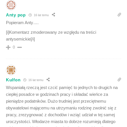
Anty pop
16 lat temu
Popieram Anty….
[i]Komentarz zmoderowany ze względu na treści
antysemickie[/i]
0
Kulfon
16 lat temu
Wspaniałą rzeczą jest czcić pamięć to jednych to drugich na
ciepłej posadce w godzinach pracy i składać wieńce za
pieniądze podatników. Dużo trudniej jest przeciętnemu
obywatelowi mającemu na utrzymaniu rodzinę zwolnić się z
pracy, zrezygnować z dochodów i wziąć udział w tej samej
uroczystości. Włodarze miasta to dobrze rozumieją dlatego