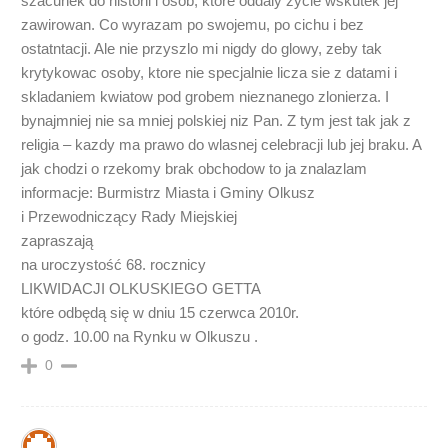
szacunek do historii i osob, ktore oddaly zycie wskutek jej
zawirowan. Co wyrazam po swojemu, po cichu i bez
ostatntacji. Ale nie przyszlo mi nigdy do glowy, zeby tak
krytykowac osoby, ktore nie specjalnie licza sie z datami i
skladaniem kwiatow pod grobem nieznanego zlonierza. I
bynajmniej nie sa mniej polskiej niz Pan. Z tym jest tak jak z
religia – kazdy ma prawo do wlasnej celebracji lub jej braku. A
jak chodzi o rzekomy brak obchodow to ja znalazlam
informacje: Burmistrz Miasta i Gminy Olkusz
i Przewodniczący Rady Miejskiej
zapraszają
na uroczystość 68. rocznicy
LIKWIDACJI OLKUSKIEGO GETTA
które odbędą się w dniu 15 czerwca 2010r.
o godz. 10.00 na Rynku w Olkuszu .
0