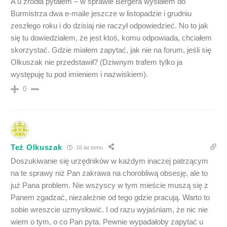
A u źródła pytałem – w sprawie Bergera wysłałem do
Burmistrza dwa e-maile jeszcze w listopadzie i grudniu
zeszłego roku i do dzisiaj nie raczył odpowiedzieć. No to jak
się tu dowiedziałem, że jest ktoś, komu odpowiada, chciałem
skorzystać. Gdzie miałem zapytać, jak nie na forum, jeśli się
Olkuszak nie przedstawił? (Dziwnym trafem tylko ja
występuję tu pod imieniem i nazwiskiem).
0
Też Olkuszak
16 lat temu
Doszukiwanie się urzędników w każdym inaczej patrzącym
na te sprawy niż Pan zakrawa na chorobliwą obsesję, ale to
już Pana problem. Nie wszyscy w tym mieście muszą się z
Panem zgadzać, niezależnie od tego gdzie pracują. Warto to
sobie wreszcie uzmysłowić. I od razu wyjaśniam, że nic nie
wiem o tym, o co Pan pyta. Pewnie wypadałoby zapytać u