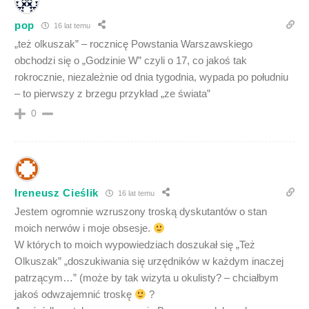
pop
16 lat temu
„też olkuszak” – rocznicę Powstania Warszawskiego
obchodzi się o „Godzinie W” czyli o 17, co jakoś tak
rokrocznie, niezależnie od dnia tygodnia, wypada po południu
– to pierwszy z brzegu przykład „ze świata”
0
Ireneusz Cieślik
16 lat temu
Jestem ogromnie wzruszony troską dyskutantów o stan
moich nerwów i moje obsesje.
W których to moich wypowiedziach doszukał się „Też
Olkuszak” „doszukiwania się urzędników w każdym inaczej
patrzącym…” (może by tak wizyta u okulisty? – chciałbym
jakoś odwzajemnić troskę
?