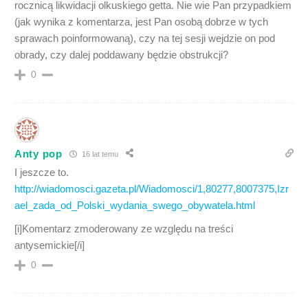
rocznicą likwidacji olkuskiego getta. Nie wie Pan przypadkiem
(jak wynika z komentarza, jest Pan osobą dobrze w tych
sprawach poinformowaną), czy na tej sesji wejdzie on pod
obrady, czy dalej poddawany będzie obstrukcji?
0
Anty pop
16 lat temu
I jeszcze to.
http://wiadomosci.gazeta.pl/Wiadomosci/1,80277,8007375,Izr
ael_zada_od_Polski_wydania_swego_obywatela.html
[i]Komentarz zmoderowany ze względu na treści
antysemickie[/i]
0