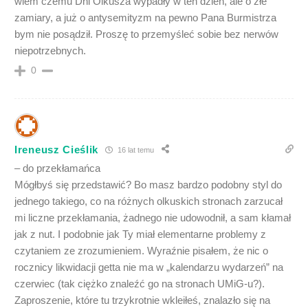
wiem czemu Dni Olkusza wypadły w ten dzień, ale o złe
zamiary, a już o antysemityzm na pewno Pana Burmistrza
bym nie posądził. Proszę to przemyśleć sobie bez nerwów
niepotrzebnych.
0
Ireneusz Cieślik
16 lat temu
– do przekłamańca
Mógłbyś się przedstawić? Bo masz bardzo podobny styl do
jednego takiego, co na różnych olkuskich stronach zarzucał
mi liczne przekłamania, żadnego nie udowodnił, a sam kłamał
jak z nut. I podobnie jak Ty miał elementarne problemy z
czytaniem ze zrozumieniem. Wyraźnie pisałem, że nic o
rocznicy likwidacji getta nie ma w „kalendarzu wydarzeń” na
czerwiec (tak ciężko znaleźć go na stronach UMiG-u?).
Zaproszenie, które tu trzykrotnie wkleiłeś, znalazło się na