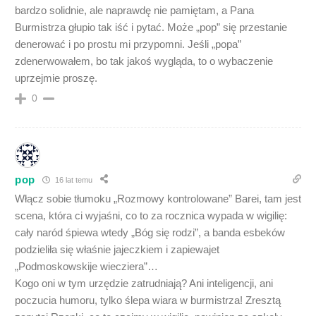
bardzo solidnie, ale naprawdę nie pamiętam, a Pana
Burmistrza głupio tak iść i pytać. Może „pop” się przestanie
denerować i po prostu mi przypomni. Jeśli „popa”
zdenerwowałem, bo tak jakoś wygląda, to o wybaczenie
uprzejmie proszę.
0
pop
16 lat temu
Włącz sobie tłumoku „Rozmowy kontrolowane” Barei, tam jest
scena, która ci wyjaśni, co to za rocznica wypada w wigilię:
cały naród śpiewa wtedy „Bóg się rodzi”, a banda esbeków
podzieliła się właśnie jajeczkiem i zapiewajet
„Podmoskowskije wiecziera”…
Kogo oni w tym urzędzie zatrudniają? Ani inteligencji, ani
poczucia humoru, tylko ślepa wiara w burmistrza! Zresztą