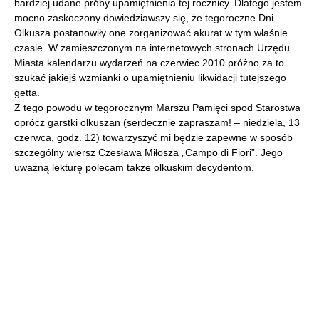
bardziej udane próby upamiętnienia tej rocznicy. Dlatego jestem
mocno zaskoczony dowiedziawszy się, że tegoroczne Dni
Olkusza postanowiły one zorganizować akurat w tym właśnie
czasie. W zamieszczonym na internetowych stronach Urzędu
Miasta kalendarzu wydarzeń na czerwiec 2010 próżno za to
szukać jakiejś wzmianki o upamiętnieniu likwidacji tutejszego
getta.
Z tego powodu w tegorocznym Marszu Pamięci spod Starostwa
oprócz garstki olkuszan (serdecznie zapraszam! – niedziela, 13
czerwca, godz. 12) towarzyszyć mi będzie zapewne w sposób
szczególny wiersz Czesława Miłosza „Campo di Fiori”. Jego
uważną lekturę polecam także olkuskim decydentom.