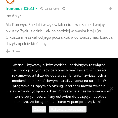
Ireneusz Cieślik
16 lat temu
-ad Anty:
Ma Pan wyraźne luki w wykształceniu – w czasie II wojny
olkuscy Żydzi siedzieli jak najbardziej w swoim kraju (w
Olkuszu mieszkali od jego początku), a do władzy nad Europą
dążył zupełnie ktoś inny.
0
Ważne! Używamy plików cookies i podobnych rozwiązań
technologicznych, aby personalizować zawartość i treści
reklamowe, a także do dostarczenia funkcji związanych z
mediami społecznościowymi i analizy ruchu na stronie. W
Ireneusz Cieślik
16 lat temu
programie służącym do obsługi internetu można zmienić
– ad cogito:
ustawienia dotyczące cookies.Korzystanie z naszych serwisów
a) Jakiej specjalności jest prof. Stanisław Trepka? Czy oprócz
internetowych bez zmiany ustawień dotyczących cookies
35
wklejonego tu przez Pana zdania o wierszu Miłosza ma
oznacza, że będą one zapisane w pamięci urządzenia.
jeszcze jakieś szczególne osiągnięcia? Bo większość
Zgoda
Polityka prywatności
wyników z googla to wklejona przez Pana fraza.