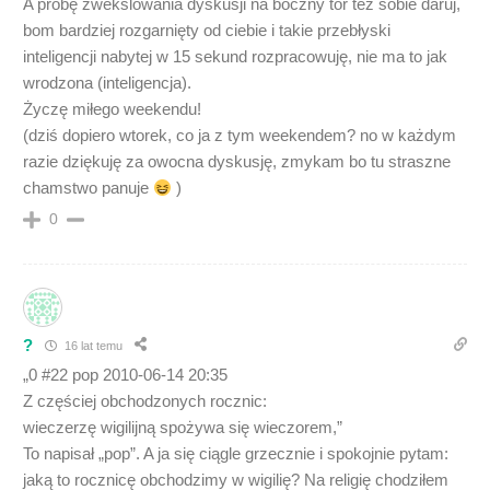
A próbę zwekslowania dyskusji na boczny tor też sobie daruj,
bom bardziej rozgarnięty od ciebie i takie przebłyski
inteligencji nabytej w 15 sekund rozpracowuję, nie ma to jak
wrodzona (inteligencja).
Życzę miłego weekendu!
(dziś dopiero wtorek, co ja z tym weekendem? no w każdym
razie dziękuję za owocna dyskusję, zmykam bo tu straszne
chamstwo panuje
)
0
?
16 lat temu
„0 #22 pop 2010-06-14 20:35
Z częściej obchodzonych rocznic:
wieczerzę wigilijną spożywa się wieczorem,”
To napisał „pop”. A ja się ciągle grzecznie i spokojnie pytam:
jaką to rocznicę obchodzimy w wigilię? Na religię chodziłem