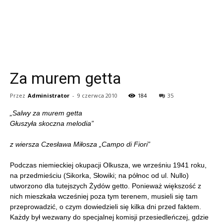
Za murem getta
Przez
Administrator
-
9 czerwca 2010
184
35
„Salwy za murem getta
Głuszyła skoczna melodia”
z wiersza Czesława Miłosza „Campo di Fiori”
Podczas niemieckiej okupacji Olkusza, we wrześniu 1941 roku,
na przedmieściu (Sikorka, Słowiki; na północ od ul. Nullo)
utworzono dla tutejszych Żydów getto. Ponieważ większość z
nich mieszkała wcześniej poza tym terenem, musieli się tam
przeprowadzić, o czym dowiedzieli się kilka dni przed faktem.
Każdy był wezwany do specjalnej komisji przesiedleńczej, gdzie