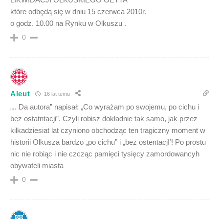
które odbędą się w dniu 15 czerwca 2010r.
o godz. 10.00 na Rynku w Olkuszu .
0
Aleut
16 lat temu
„.. Da autora” napisał: „Co wyrażam po swojemu, po cichu i
bez ostatntacji”. Czyli robisz dokładnie tak samo, jak przez
kilkadziesiat lat czyniono obchodząc ten tragiczny moment w
historii Olkusza bardzo „po cichu” i „bez ostentacjI’! Po prostu
nic nie robiąc i nie czcząc pamięci tysięcy zamordowancyh
obywateli miasta
0