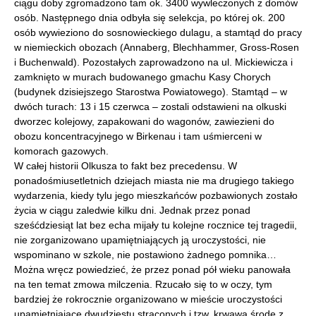
ciągu doby zgromadzono tam ok. 3400 wywleczonych z domów
osób. Następnego dnia odbyła się selekcja, po której ok. 200
osób wywieziono do sosnowieckiego dulagu, a stamtąd do pracy
w niemieckich obozach (Annaberg, Blechhammer, Gross-Rosen
i Buchenwald). Pozostałych zaprowadzono na ul. Mickiewicza i
zamknięto w murach budowanego gmachu Kasy Chorych
(budynek dzisiejszego Starostwa Powiatowego). Stamtąd – w
dwóch turach: 13 i 15 czerwca – zostali odstawieni na olkuski
dworzec kolejowy, zapakowani do wagonów, zawiezieni do
obozu koncentracyjnego w Birkenau i tam uśmierceni w
komorach gazowych.
W całej historii Olkusza to fakt bez precedensu. W
ponadośmiusetletnich dziejach miasta nie ma drugiego takiego
wydarzenia, kiedy tylu jego mieszkańców pozbawionych zostało
życia w ciągu zaledwie kilku dni. Jednak przez ponad
sześćdziesiąt lat bez echa mijały tu kolejne rocznice tej tragedii,
nie zorganizowano upamiętniających ją uroczystości, nie
wspominano w szkole, nie postawiono żadnego pomnika…
Można wręcz powiedzieć, że przez ponad pół wieku panowała
na ten temat zmowa milczenia. Rzucało się to w oczy, tym
bardziej że rokrocznie organizowano w mieście uroczystości
upamiętniające dwudziestu straconych i tzw. krwawą środę z