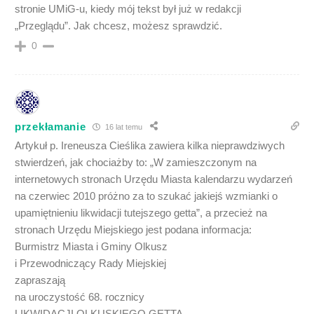
stronie UMiG-u, kiedy mój tekst był już w redakcji
„Przeglądu”. Jak chcesz, możesz sprawdzić.
0
przekłamanie
16 lat temu
Artykuł p. Ireneusza Cieślika zawiera kilka nieprawdziwych
stwierdzeń, jak chociażby to: „W zamieszczonym na
internetowych stronach Urzędu Miasta kalendarzu wydarzeń
na czerwiec 2010 próżno za to szukać jakiejś wzmianki o
upamiętnieniu likwidacji tutejszego getta”, a przecież na
stronach Urzędu Miejskiego jest podana informacja:
Burmistrz Miasta i Gminy Olkusz
i Przewodniczący Rady Miejskiej
zapraszają
na uroczystość 68. rocznicy
LIKWIDACJI OLKUSKIEGO GETTA