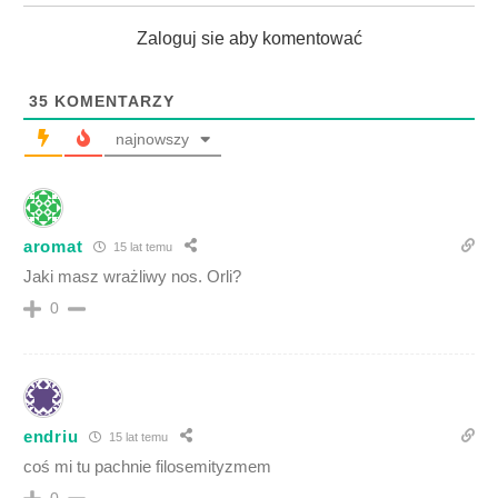
Zaloguj sie aby komentować
35
KOMENTARZY
najnowszy
aromat
15 lat temu
Jaki masz wrażliwy nos. Orli?
0
endriu
15 lat temu
coś mi tu pachnie filosemityzmem