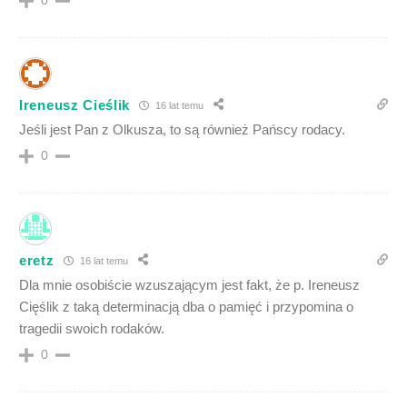
0
Ireneusz Cieślik
16 lat temu
Jeśli jest Pan z Olkusza, to są również Pańscy rodacy.
0
eretz
16 lat temu
Dla mnie osobiście wzuszającym jest fakt, że p. Ireneusz
Cięślik z taką determinacją dba o pamięć i przypomina o
tragedii swoich rodaków.
0