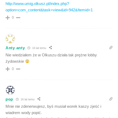
http://www.umig.olkusz.pl/index.php?
option=com_content&task=view&id=942&Itemid=1
0
Anty anty
16 lat temu
Nie wiedziałem że w Olkuszu działa tak prężne lobby
żydowskie
0
pop
16 lat temu
Mnie nie zdenerwujesz, byś musiał worek kaszy zjeść i
wiadrem wody popić.