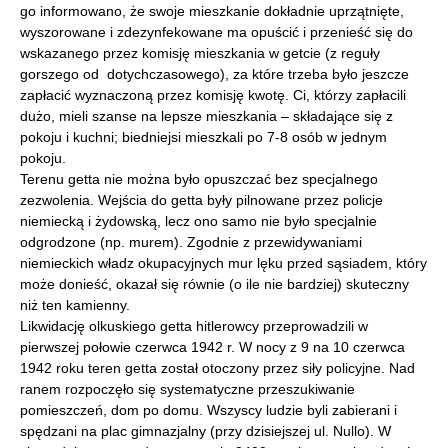
go informowano, że swoje mieszkanie dokładnie uprzątnięte,
wyszorowane i zdezynfekowane ma opuścić i przenieść się do
wskazanego przez komisję mieszkania w getcie (z reguły
gorszego od dotychczasowego), za które trzeba było jeszcze
zapłacić wyznaczoną przez komisję kwotę. Ci, którzy zapłacili
dużo, mieli szanse na lepsze mieszkania – składające się z
pokoju i kuchni; biedniejsi mieszkali po 7-8 osób w jednym
pokoju.
Terenu getta nie można było opuszczać bez specjalnego
zezwolenia. Wejścia do getta były pilnowane przez policje
niemiecką i żydowską, lecz ono samo nie było specjalnie
odgrodzone (np. murem). Zgodnie z przewidywaniami
niemieckich władz okupacyjnych mur lęku przed sąsiadem, który
może donieść, okazał się równie (o ile nie bardziej) skuteczny
niż ten kamienny.
Likwidację olkuskiego getta hitlerowcy przeprowadzili w
pierwszej połowie czerwca 1942 r. W nocy z 9 na 10 czerwca
1942 roku teren getta został otoczony przez siły policyjne. Nad
ranem rozpoczęło się systematyczne przeszukiwanie
pomieszczeń, dom po domu. Wszyscy ludzie byli zabierani i
spędzani na plac gimnazjalny (przy dzisiejszej ul. Nullo). W