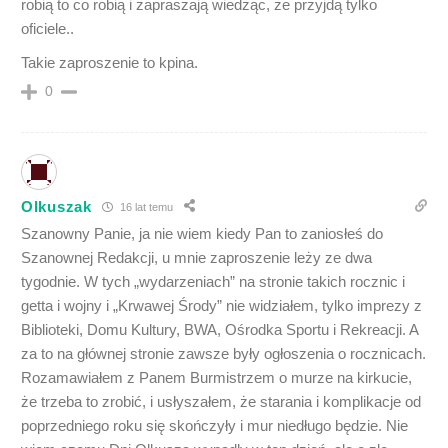
robią to co robią i zapraszają wiedząc, że przyjdą tylko
oficiele..
Takie zaproszenie to kpina.
0
Olkuszak
16 lat temu
Szanowny Panie, ja nie wiem kiedy Pan to zaniosłeś do
Szanownej Redakcji, u mnie zaproszenie leży ze dwa
tygodnie. W tych „wydarzeniach” na stronie takich rocznic i
getta i wojny i „Krwawej Środy” nie widziałem, tylko imprezy z
Biblioteki, Domu Kultury, BWA, Ośrodka Sportu i Rekreacji. A
za to na głównej stronie zawsze były ogłoszenia o rocznicach.
Rozamawiałem z Panem Burmistrzem o murze na kirkucie,
że trzeba to zrobić, i usłyszałem, że starania i komplikacje od
poprzedniego roku się skończyły i mur niedługo będzie. Nie