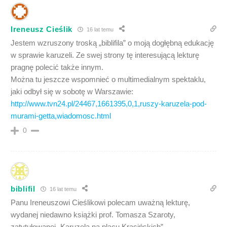
Ireneusz Cieślik
16 lat temu
Jestem wzruszony troską „biblifila” o moją dogłębną edukację
w sprawie karuzeli. Ze swej strony tę interesującą lekturę
pragnę polecić także innym.
Można tu jeszcze wspomnieć o multimedialnym spektaklu,
jaki odbył się w sobotę w Warszawie:
http://www.tvn24.pl/24467,1661395,0,1,ruszy-karuzela-pod-
murami-getta,wiadomosc.html
0
biblifil
16 lat temu
Panu Ireneuszowi Cieślikowi polecam uważną lekturę,
wydanej niedawno książki prof. Tomasza Szaroty,
zatytułowanej „Karuzela na placu Krasińskich”