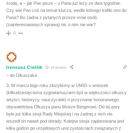
środę, a – jak Pan pisze – u Pana już leży ze dwa tygodnie.
Czy wie Pan coś na temat klucza, wedle którego trafiło ono do
Pana? Bo żadna z pytanych przeze mnie osób
(zainteresowanych sprawą) nic o nim nie wie?
0
Ireneusz Cieślik
16 lat temu
– do Olkuszaka
3. W marcu tego roku złożyliśmy w UMiG-u wniosek
(kilkudziesięcioma sygnatariuszami byli w większości olkuscy
artyści, historycy, nauczyciele) o przyznanie honororwego
obywatelstwa Olkusza panu Mosze Bergerowi. Od tej pory
było już kilka sesji Rady Miejskiej i na żadnej z nich nie
wszedł on nawet pod obrady. Kolejna sesja zaplanowana jest
kilka godzin po urzędowych uroczystościach związanych z