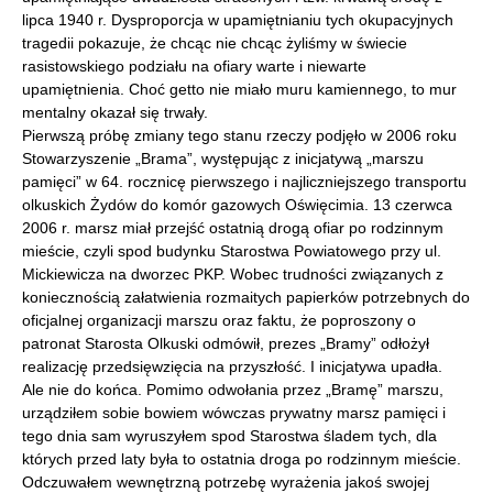
lipca 1940 r. Dysproporcja w upamiętnianiu tych okupacyjnych
tragedii pokazuje, że chcąc nie chcąc żyliśmy w świecie
rasistowskiego podziału na ofiary warte i niewarte
upamiętnienia. Choć getto nie miało muru kamiennego, to mur
mentalny okazał się trwały.
Pierwszą próbę zmiany tego stanu rzeczy podjęło w 2006 roku
Stowarzyszenie „Brama”, występując z inicjatywą „marszu
pamięci” w 64. rocznicę pierwszego i najliczniejszego transportu
olkuskich Żydów do komór gazowych Oświęcimia. 13 czerwca
2006 r. marsz miał przejść ostatnią drogą ofiar po rodzinnym
mieście, czyli spod budynku Starostwa Powiatowego przy ul.
Mickiewicza na dworzec PKP. Wobec trudności związanych z
koniecznością załatwienia rozmaitych papierków potrzebnych do
oficjalnej organizacji marszu oraz faktu, że poproszony o
patronat Starosta Olkuski odmówił, prezes „Bramy” odłożył
realizację przedsięwzięcia na przyszłość. I inicjatywa upadła.
Ale nie do końca. Pomimo odwołania przez „Bramę” marszu,
urządziłem sobie bowiem wówczas prywatny marsz pamięci i
tego dnia sam wyruszyłem spod Starostwa śladem tych, dla
których przed laty była to ostatnia droga po rodzinnym mieście.
Odczuwałem wewnętrzną potrzebę wyrażenia jakoś swojej