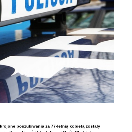
krojone poszukiwania za 77-letnią kobietą zostały