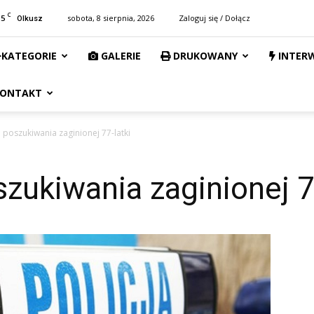
C
15
sobota, 8 sierpnia, 2026
Zaloguj się / Dołącz
Olkusz
KATEGORIE
GALERIE
DRUKOWANY
INTER
ONTAKT
poszukiwania zaginionej 77-latki
ukiwania zaginionej 77