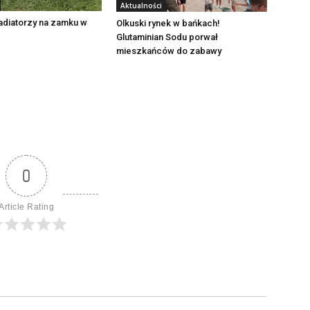
Aktualności
adiatorzy na zamku w
Olkuski rynek w bańkach!
Glutaminian Sodu porwał
mieszkańców do zabawy
0
Article Rating