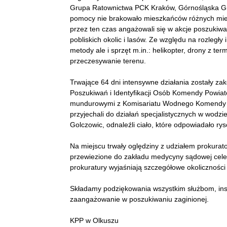
Grupa Ratownictwa PCK Kraków, Górnośląska Gr
pomocy nie brakowało mieszkańców różnych miejsc
przez ten czas angażowali się w akcje poszuk
pobliskich okolic i lasów. Ze względu na rozległy
metody ale i sprzęt m.in.: helikopter, drony z ter
przeczesywanie terenu.
Trwające 64 dni intensywne działania zostały zak
Poszukiwań i Identyfikacji Osób Komendy Powiato
mundurowymi z Komisariatu Wodnego Komendy Woj
przyjechali do działań specjalistycznych w wodzie
Golczowic, odnaleźli ciało, które odpowiadało ryso
Na miejscu trwały oględziny z udziałem prokurato
przewiezione do zakładu medycyny sądowej cele
prokuratury wyjaśniają szczegółowe okoliczności
Składamy podziękowania wszystkim służbom, ins
zaangażowanie w poszukiwaniu zaginionej.
KPP w Olkuszu