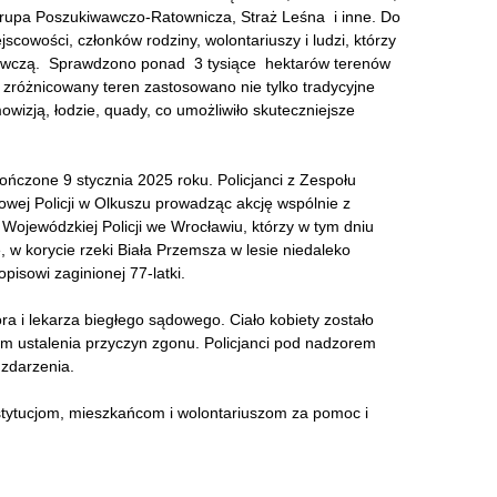
upa Poszukiwawczo-Ratownicza, Straż Leśna i inne. Do
owości, członków rodziny, wolontariuszy i ludzi, którzy
iwawczą. Sprawdzono ponad 3 tysiące hektarów terenów
 i zróżnicowany teren zastosowano nie tylko tradycyjne
mowizją, łodzie, quady, co umożliwiło skuteczniejsze
ończone 9 stycznia 2025 roku. Policjanci z Zespołu
wej Policji w Olkuszu prowadząc akcję wspólnie z
ewódzkiej Policji we Wrocławiu, którzy w tym dniu
, w korycie rzeki Biała Przemsza w lesie niedaleko
pisowi zaginionej 77-latki.
ra i lekarza biegłego sądowego. Ciało kobiety zostało
m ustalenia przyczyn zgonu. Policjanci pod nadzorem
 zdarzenia.
tytucjom, mieszkańcom i wolontariuszom za pomoc i