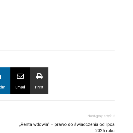
din
Email
Print
Następny artykuł
„Renta wdowia” – prawo do świadczenia od lipca
2025 roku