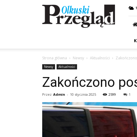
Przegląd
Olkuski
K
Strona główna
Newsy
Aktualności
Zakończono 
Newsy
Aktualności
Zakończono posz
Przez
Admin
-
10 stycznia 2025
2599
1