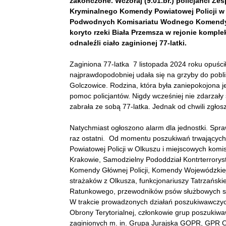
zakończone. Wczoraj (9.01.br.) policjanci Ze
Kryminalnego Komendy Powiatowej Policji w 
Podwodnych Komisariatu Wodnego Komendy W
koryto rzeki Biała Przemsza w rejonie kompl
odnaleźli ciało zaginionej 77-latki.
Zaginiona 77-latka 7 listopada 2024 roku opuści
najprawdopodobniej udała się na grzyby do pobli
Golczowice. Rodzina, która była zaniepokojona je
pomoc policjantów. Nigdy wcześniej nie zdarzały si
zabrała ze sobą 77-latka. Jednak od chwili zgłosz
Natychmiast ogłoszono alarm dla jednostki. Spra
raz ostatni. Od momentu poszukiwań trwających
Powiatowej Policji w Olkuszu i miejscowych komi
Krakowie, Samodzielny Pododdział Kontrterroryst
Komendy Głównej Policji, Komendy Wojewódzkiej P
strażaków z Olkusza, funkcjonariuszy Tatrzańs
Ratunkowego, przewodników psów służbowych spec
W trakcie prowadzonych działań poszukiwawczyc
Obrony Terytorialnej, członkowie grup poszukiw
zaginionych m. in. Grupa Jurajska GOPR, GPR 