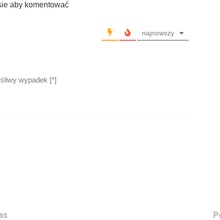
sie aby komentować
najnowszy
ęśliwy wypadek [*]
as
P