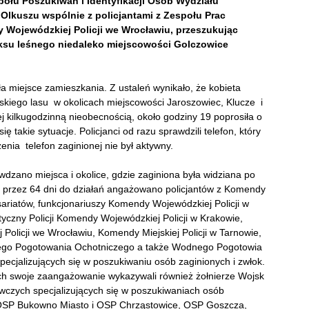
społu Poszukiwań i Identyfikacji Osób Wydziału
Olkuszu wspólnie z policjantami z Zespołu Prac
ojewódzkiej Policji we Wrocławiu, przeszukując
eksu leśnego niedaleko miejscowości Golczowice
ła miejsce zamieszkania. Z ustaleń wynikało, że kobieta
skiego lasu w okolicach miejscowości Jaroszowiec, Klucze i
j kilkugodzinną nieobecnością, około godziny 19 poprosiła o
ę takie sytuacje. Policjanci od razu sprawdzili telefon, który
enia telefon zaginionej nie był aktywny.
wdzano miejsca i okolice, gdzie zaginiona była widziana po
 przez 64 dni do działań angażowano policjantów z Komendy
sariatów, funkcjonariuszy Komendy Wojewódzkiej Policji w
yczny Policji Komendy Wojewódzkiej Policji w Krakowie,
olicji we Wrocławiu, Komendy Miejskiej Policji w Tarnowie,
kiego Pogotowania Ochotniczego a także Wodnego Pogotowia
jalizujących się w poszukiwaniu osób zaginionych i zwłok.
h swoje zaangażowanie wykazywali również żołnierze Wojsk
awczych specjalizujących się w poszukiwaniach osób
OSP Bukowno Miasto i OSP Chrząstowice, OSP Goszcza,