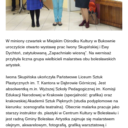
W miniony czwartek w Miejskim Ośrodku Kultury w Bukownie
uroczyście otwarto wystawę prac Iwony Skupińskiej i Ewy
Dychtoń, zatytułowaną „Zapachniało wiosną”. Na wernisaż
przybyła liczna grupa wielbicieli malarstwa obu bolesławskich
artystek.
Iwona Skupińska ukończyła Państwowe Liceum Sztuk
Plastycznych im. T. Kantora w Dąbrowie Górniczej. Jest
absolwentką m.in. Wyższej Szkoły Pedagogicznej im. Komisji
Edukacji Narodowej w Krakowie (specjalność: grafika) oraz
krakowskiej Akademii Sztuk Pięknych (studia podyplomowe na
kierunku: scenografia teatralna). Obecnie malarka pracuje jako
starszy instruktor ds. plastyki w Centrum Kultury w Bolesławiu i
jest radną Gminy Bolesław. Artystka zajmuje się malarstwem
olejnym, akwarelowym, fotografią, grafiką warsztatową i