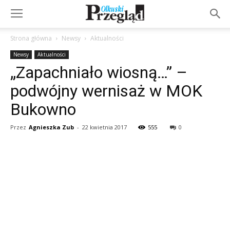
Strona główna
Newsy
Aktualności
Newsy
Aktualności
„Zapachniało wiosną…” –
podwójny wernisaż w MOK
Bukowno
Przez
Agnieszka Zub
-
22 kwietnia 2017
555
0