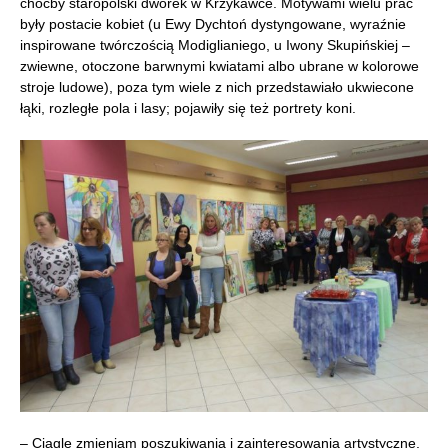
choćby staropolski dworek w Krzykawce. Motywami wielu prac
były postacie kobiet (u Ewy Dychtoń dystyngowane, wyraźnie
inspirowane twórczością Modiglianiego, u Iwony Skupińskiej –
zwiewne, otoczone barwnymi kwiatami albo ubrane w kolorowe
stroje ludowe), poza tym wiele z nich przedstawiało ukwiecone
łąki, rozległe pola i lasy; pojawiły się też portrety koni.
– Ciągle zmieniam poszukiwania i zainteresowania artystyczne,