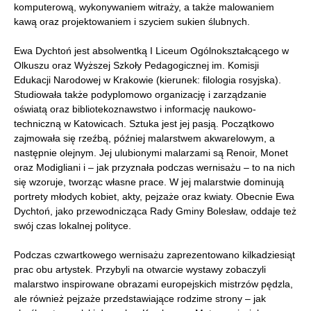
komputerową, wykonywaniem witraży, a także malowaniem
kawą oraz projektowaniem i szyciem sukien ślubnych.
Ewa Dychtoń jest absolwentką I Liceum Ogólnokształcącego w
Olkuszu oraz Wyższej Szkoły Pedagogicznej im. Komisji
Edukacji Narodowej w Krakowie (kierunek: filologia rosyjska).
Studiowała także podyplomowo organizację i zarządzanie
oświatą oraz bibliotekoznawstwo i informację naukowo-
techniczną w Katowicach. Sztuka jest jej pasją. Początkowo
zajmowała się rzeźbą, później malarstwem akwarelowym, a
następnie olejnym. Jej ulubionymi malarzami są Renoir, Monet
oraz Modigliani i – jak przyznała podczas wernisażu – to na nich
się wzoruje, tworząc własne prace. W jej malarstwie dominują
portrety młodych kobiet, akty, pejzaże oraz kwiaty. Obecnie Ewa
Dychtoń, jako przewodnicząca Rady Gminy Bolesław, oddaje też
swój czas lokalnej polityce.
Podczas czwartkowego wernisażu zaprezentowano kilkadziesiąt
prac obu artystek. Przybyli na otwarcie wystawy zobaczyli
malarstwo inspirowane obrazami europejskich mistrzów pędzla,
ale również pejzaże przedstawiające rodzime strony – jak