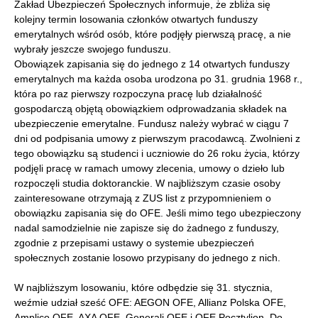
Zakład Ubezpieczeń Społecznych informuje, że zbliża się
kolejny termin losowania członków otwartych funduszy
emerytalnych wśród osób, które podjęły pierwszą pracę, a nie
wybrały jeszcze swojego funduszu.
Obowiązek zapisania się do jednego z 14 otwartych funduszy
emerytalnych ma każda osoba urodzona po 31. grudnia 1968 r.,
która po raz pierwszy rozpoczyna pracę lub działalność
gospodarczą objętą obowiązkiem odprowadzania składek na
ubezpieczenie emerytalne. Fundusz należy wybrać w ciągu 7
dni od podpisania umowy z pierwszym pracodawcą. Zwolnieni z
tego obowiązku są studenci i uczniowie do 26 roku życia, którzy
podjęli pracę w ramach umowy zlecenia, umowy o dzieło lub
rozpoczęli studia doktoranckie. W najbliższym czasie osoby
zainteresowane otrzymają z ZUS list z przypomnieniem o
obowiązku zapisania się do OFE. Jeśli mimo tego ubezpieczony
nadal samodzielnie nie zapisze się do żadnego z funduszy,
zgodnie z przepisami ustawy o systemie ubezpieczeń
społecznych zostanie losowo przypisany do jednego z nich.
W najbliższym losowaniu, które odbędzie się 31. stycznia,
weźmie udział sześć OFE: AEGON OFE, Allianz Polska OFE,
Amplico OFE, AXA OFE, Generali OFE i OFE Pocztylion. Do