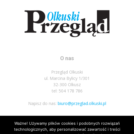
O nas
Przegląd Olkuski
ul. Marcina Bylicy 1/301
32-300 Olkusz
tel: 504 178 786
Napisz do nas:
biuro@przeglad.olkuski.pl
Ważne! Używamy plików cookies i podobnych rozwiązań
Podążaj za nami
technologicznych, aby personalizować zawartość i treści