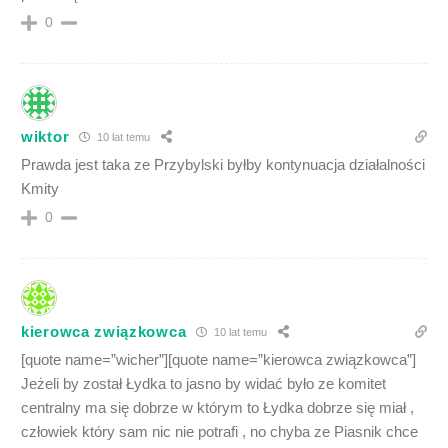
0
wiktor
10 lat temu
Prawda jest taka ze Przybylski byłby kontynuacja działalności
Kmity
0
kierowca związkowca
10 lat temu
[quote name=”wicher”][quote name=”kierowca związkowca”]
Jeżeli by został Łydka to jasno by widać było ze komitet
centralny ma się dobrze w którym to Łydka dobrze się miał ,
człowiek który sam nic nie potrafi , no chyba ze Piasnik chce