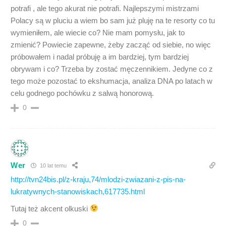
potrafi , ale tego akurat nie potrafi. Najlepszymi mistrzami
Polacy są w pluciu a wiem bo sam już pluję na te resorty co tu
wymieniłem, ale wiecie co? Nie mam pomysłu, jak to
zmienić? Powiecie zapewne, żeby zacząć od siebie, no więc
próbowałem i nadal próbuję a im bardziej, tym bardziej
obrywam i co? Trzeba by zostać męczennikiem. Jedyne co z
tego może pozostać to ekshumacja, analiza DNA po latach w
celu godnego pochówku z salwą honorową.
0
Wer
10 lat temu
http://tvn24bis.pl/z-kraju,74/mlodzi-zwiazani-z-pis-na-
lukratywnych-stanowiskach,617735.html
Tutaj też akcent olkuski
0