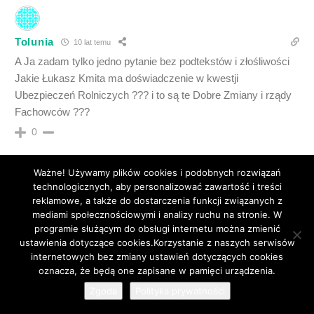
Tolunia
10 lat temu
A Ja zadam tylko jedno pytanie bez podtekstów i złośliwości
Jakie Łukasz Kmita ma doświadczenie w kwestji
Ubezpieczeń Rolniczych ??? i to są te Dobre Zmiany i rządy
Fachowców ???
0
Ważne! Używamy plików cookies i podobnych rozwiązań
technologicznych, aby personalizować zawartość i treści
reklamowe, a także do dostarczenia funkcji związanych z
wio
10 lat temu
mediami społecznościowymi i analizy ruchu na stronie. W
programie służącym do obsługi internetu można zmienić
To jest zwykły pozer i dobrze, że już oddalił się od Olkusza.
ustawienia dotyczące cookies.Korzystanie z naszych serwisów
Może za jakiś czas wyląduje w stolicy a potem znów nam tu
internetowych bez zmiany ustawień dotyczących cookies
spadnie na 4 łapy.
85
oznacza, że będą one zapisane w pamięci urządzenia.
0
Zgoda
Polityka prywatności