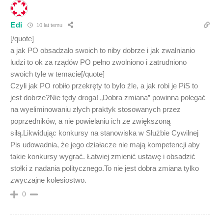
Edi
10 lat temu
[/quote]
a jak PO obsadzało swoich to niby dobrze i jak zwalnianio
ludzi to ok za rządów PO pełno zwolniono i zatrudniono
swoich tyle w temacie[/quote]
Czyli jak PO robiło przekręty to było źle, a jak robi je PiS to
jest dobrze?Nie tędy droga! „Dobra zmiana” powinna polegać
na wyeliminowaniu złych praktyk stosowanych przez
poprzedników, a nie powielaniu ich ze zwiększoną
siłą.Likwidując konkursy na stanowiska w Służbie Cywilnej
Pis udowadnia, że jego działacze nie mają kompetencji aby
takie konkursy wygrać. Łatwiej zmienić ustawę i obsadzić
stołki z nadania politycznego.To nie jest dobra zmiana tylko
zwyczajne kolesiostwo.
0