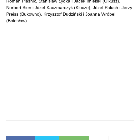
Roman Piaśnik, Stanisław Łydka i Jacek Imielski (Olkusz),
Norbert Bień i Józef Kaczmarczyk (Klucze), Józef Paluch i Jerzy
Preiss (Bukowno), Krzysztof Dudziński i Joanna Wróbel
(Bolesław).