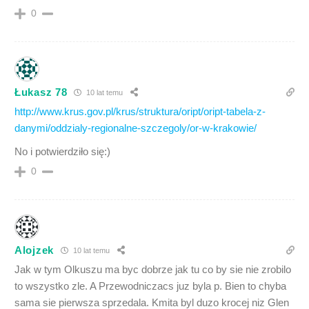
0
Łukasz 78
10 lat temu
http://www.krus.gov.pl/krus/struktura/oript/oript-tabela-z-
danymi/oddzialy-regionalne-szczegoly/or-w-krakowie/
No i potwierdziło się:)
0
Alojzek
10 lat temu
Jak w tym Olkuszu ma byc dobrze jak tu co by sie nie zrobilo
to wszystko zle. A Przewodniczacs juz byla p. Bien to chyba
sama sie pierwsza sprzedala. Kmita byl duzo krocej niz Glen