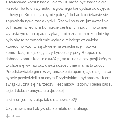
zlikwidować komunikacje , ale to juz może być zadanie dla
Rzepki , bo to on wyrasta na głównego kandydata do objęcia
schedy po Kmicie , jakby nie patrzyć to bardzo ciekawie się
zapowiada rywalizacja Łydki i Rzepki bo to oni juz wcześniej
byli razem w jednym komitecie centralnym partii , no to nam
wyrasta łydka na aparatczyka , moim zdaniem rozsądnie by
było aby to zgromadzenie wybrało młodego człowieka ,
którego horyzonty są otwarte na współpracę i rozwój
komunikacji miejskiej , przy Łydce czy przy Rzepce nic
dobrego komunikacji nie wróżę , są to ludzie bez pasji którym
to chce się wynagrodzić służalczość , nie ma na to zgody .
Przedstawiciele gmin w zgromadzeniu opamiętajcie się , a co
byście powiedzieli o młodym Przybylskim , był pracownikiem
związku , zna się na rzeczy , jest młody , zdolny i pełen pasji ,
to jest dobra kandydatura ,[/quote]
a kim on jest by zająć takie stanowisko?[/
Czytaj uważnie ! aktywistą komitetu centralnego !
0