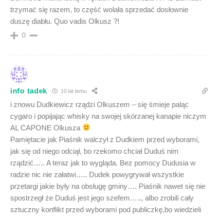
trzymać się razem, to część wolała sprzedać dosłownie
duszę diabłu. Quo vadis Olkusz ?!
0
info tadek
10 lat temu
i znowu Dudkiewicz rządzi Olkuszem – się śmieje paląc
cygaro i popijając whisky na swojej skórzanej kanapie niczym
AL CAPONE Olkusza
Pamiętacie jak Piaśnik walczył z Dudkiem przed wyborami,
jak się od niego odciął, bo rzekomo chciał Duduś nim
rządzić….. A teraz jak to wygląda. Bez pomocy Dudusia w
radzie nic nie załatwi….. Dudek powygrywał wszystkie
przetargi jakie były na obsługę gminy…. Piaśnik nawet się nie
spostrzegł że Duduś jest jego szefem….., albo zrobili cały
sztuczny konflikt przed wyborami pod publiczkę,bo wiedzieli