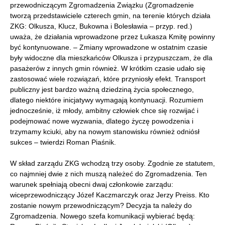
przewodniczącym Zgromadzenia Związku (Zgromadzenie
tworzą przedstawiciele czterech gmin, na terenie których działa
ZKG: Olkusza, Klucz, Bukowna i Bolesławia – przyp. red.)
uważa, że działania wprowadzone przez Łukasza Kmitę powinny
być kontynuowane. – Zmiany wprowadzone w ostatnim czasie
były widoczne dla mieszkańców Olkusza i przypuszczam, że dla
pasażerów z innych gmin również. W krótkim czasie udało się
zastosować wiele rozwiązań, które przyniosły efekt. Transport
publiczny jest bardzo ważną dziedziną życia społecznego,
dlatego niektóre inicjatywy wymagają kontynuacji. Rozumiem
jednocześnie, iż młody, ambitny człowiek chce się rozwijać i
podejmować nowe wyzwania, dlatego życzę powodzenia i
trzymamy kciuki, aby na nowym stanowisku również odniósł
sukces – twierdzi Roman Piaśnik.
W skład zarządu ZKG wchodzą trzy osoby. Zgodnie ze statutem,
co najmniej dwie z nich muszą należeć do Zgromadzenia. Ten
warunek spełniają obecni dwaj członkowie zarządu:
wiceprzewodniczący Józef Kaczmarczyk oraz Jerzy Preiss. Kto
zostanie nowym przewodniczącym? Decyzja ta należy do
Zgromadzenia. Nowego szefa komunikacji wybierać będą: