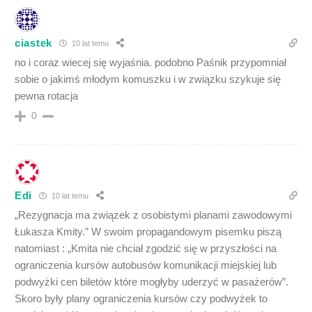
ciastek
10 lat temu
no i coraz wiecej się wyjaśnia. podobno Paśnik przypomniał
sobie o jakimś młodym komuszku i w związku szykuje się
pewna rotacja
0
Edi
10 lat temu
„Rezygnacja ma związek z osobistymi planami zawodowymi
Łukasza Kmity.” W swoim propagandowym pisemku piszą
natomiast : „Kmita nie chciał zgodzić się w przyszłości na
ograniczenia kursów autobusów komunikacji miejskiej lub
podwyżki cen biletów które mogłyby uderzyć w pasażerów”.
Skoro były plany ograniczenia kursów czy podwyżek to