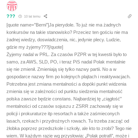
???
10 lat temu
[quote name=”Berni”]Ja pierydole. To już nie ma żadnych
konkursów na takie stanowisko? Przeciez ten gościu nie ma
żadnej wiedzy, doswiadczenia, nic, jedynie plecy. Ludzie,
gdzie my żyjemy???[/quote]
Żyjemy nadal w PRL. Za czasów PZPR w tej kwestii było to
samo, za AWS, SLD, PO, i teraz PiS nadal Polak mentalnie
się nie zmienił. Zmieniają się tylko nazwy partii. No a w
gospodarce nazwy firm po kolejnych plajtach i reaktywacjach.
Potrzebna jest zmiana mentalności a dopóki punkt widzenia
zmienia się w zależności od punktu siedzenia mentalność
polska zawsze będzie constans. Najbardziej tę „ciągłość”
mentalności od czasów sojuszu z ZSRR zachowały się w
policji i prokuraturze itp resortach a także zaśmieconych
lasach, rzekach i przydrożnych rowach. Tu trzeba zacząć od
żłobka poprzez przedszkole i szkoły, ale kto to zrobi? Tego nie
wiem. W każdym razie wg przysłowia: „Polak potrafi”, może i