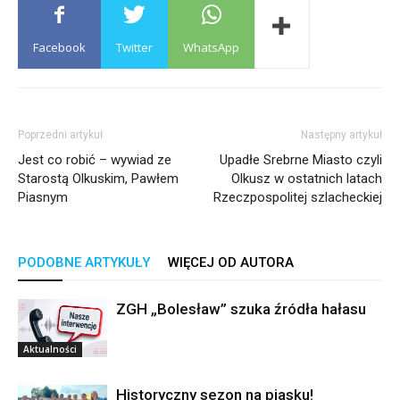
Facebook
Twitter
WhatsApp
Poprzedni artykuł
Następny artykuł
Jest co robić – wywiad ze
Upadłe Srebrne Miasto czyli
Starostą Olkuskim, Pawłem
Olkusz w ostatnich latach
Piasnym
Rzeczpospolitej szlacheckiej
PODOBNE ARTYKUŁY
WIĘCEJ OD AUTORA
ZGH „Bolesław” szuka źródła hałasu
Aktualności
Historyczny sezon na piasku!