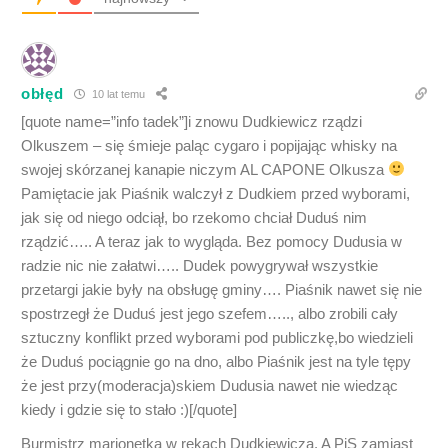
obłęd
10 lat temu
[quote name=”info tadek”]i znowu Dudkiewicz rządzi
Olkuszem – się śmieje paląc cygaro i popijając whisky na
swojej skórzanej kanapie niczym AL CAPONE Olkusza
Pamiętacie jak Piaśnik walczył z Dudkiem przed wyborami,
jak się od niego odciął, bo rzekomo chciał Duduś nim
rządzić….. A teraz jak to wygląda. Bez pomocy Dudusia w
radzie nic nie załatwi….. Dudek powygrywał wszystkie
przetargi jakie były na obsługę gminy…. Piaśnik nawet się nie
spostrzegł że Duduś jest jego szefem….., albo zrobili cały
sztuczny konflikt przed wyborami pod publiczkę,bo wiedzieli
że Duduś pociągnie go na dno, albo Piaśnik jest na tyle tępy
że jest przy(moderacja)skiem Dudusia nawet nie wiedząc
kiedy i gdzie się to stało :)[/quote]
Burmistrz marionetką w rękach Dudkiewicza. A PiS zamiast