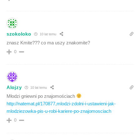
szokoloko
10 lat temu
znasz Kmite??? co ma uszy znakomite?
0
Alojzy
10 lat temu
Młodzi gniewni po znajomościach
http://natemat.pl/170877,mlodzi-zdolni-i-ustawieni-jak-
mlodziezowka-pis-u-robi-kariere-po-znajomosciach
0