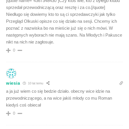
[quote name=”4367348430″]Czy ktoś wie, kto z byłego klubu
sprzedał przewodniczącą oraz resztę i za co.[/quote]
Niedługo się dowiemy kto to są ci sprzedawczyki jak tylko
Przegląd Olkuski opisze co się działo na sesji. Chcemy ich
poznać z nazwiska bo na mieście już się o nich mówi. W
następnych wyborach nie mają szans. Na Młodych i Pakusce
nikt na nich nie zagłosuje.
0
wiesia
10 lat temu
a ja już wiem co się bedzie działo. obecny wice idzie na
przewodniczącego, a na wice jakiś młody co mu Roman
kiedyś coś obiecał
0