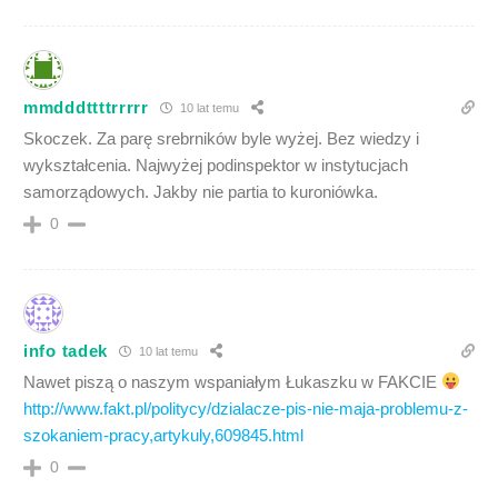
mmdddttttrrrrr
10 lat temu
Skoczek. Za parę srebrników byle wyżej. Bez wiedzy i
wykształcenia. Najwyżej podinspektor w instytucjach
samorządowych. Jakby nie partia to kuroniówka.
0
info tadek
10 lat temu
Nawet piszą o naszym wspaniałym Łukaszku w FAKCIE
http://www.fakt.pl/politycy/dzialacze-pis-nie-maja-problemu-z-
szokaniem-pracy,artykuly,609845.html
0