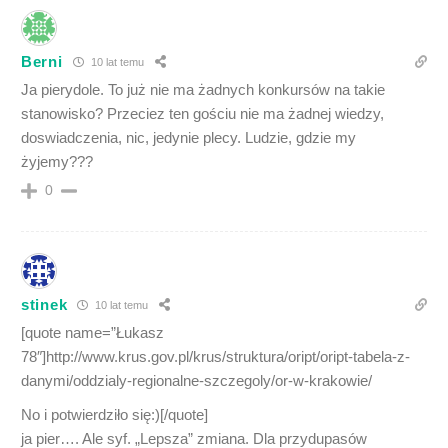
Berni
10 lat temu
Ja pierydole. To już nie ma żadnych konkursów na takie
stanowisko? Przeciez ten gościu nie ma żadnej wiedzy,
doswiadczenia, nic, jedynie plecy. Ludzie, gdzie my
żyjemy???
0
stinek
10 lat temu
[quote name=”Łukasz
78″]http://www.krus.gov.pl/krus/struktura/oript/oript-tabela-z-
danymi/oddzialy-regionalne-szczegoly/or-w-krakowie/
No i potwierdziło się:)[/quote]
ja pier…. Ale syf. „Lepsza” zmiana. Dla przydupasów