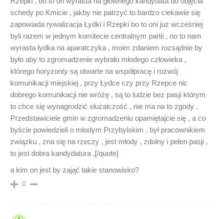
Rzepki , bo to on wyrasta na głównego kandydata do objęcia
schedy po Kmicie , jakby nie patrzyć to bardzo ciekawie się
zapowiada rywalizacja Łydki i Rzepki bo to oni juz wcześniej
byli razem w jednym komitecie centralnym partii , no to nam
wyrasta łydka na aparatczyka , moim zdaniem rozsądnie by
było aby to zgromadzenie wybrało młodego człowieka ,
którego horyzonty są otwarte na współpracę i rozwój
komunikacji miejskiej , przy Łydce czy przy Rzepce nic
dobrego komunikacji nie wróżę , są to ludzie bez pasji którym
to chce się wynagrodzić służalczość , nie ma na to zgody .
Przedstawiciele gmin w zgromadzeniu opamiętajcie się , a co
byście powiedzieli o młodym Przybylskim , był pracownikiem
związku , zna się na rzeczy , jest młody , zdolny i pełen pasji ,
to jest dobra kandydatura ,[/quote]
a kim on jest by zająć takie stanowisko?
0