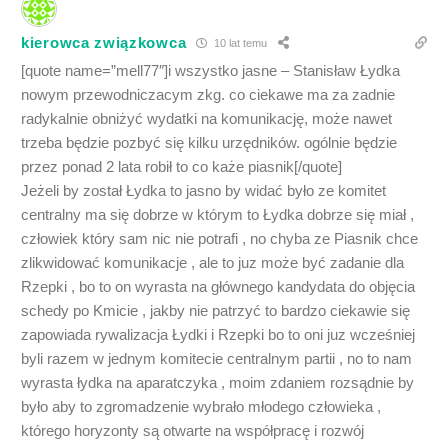
kierowca związkowca
10 lat temu
[quote name=”mell77″]i wszystko jasne – Stanisław Łydka
nowym przewodniczacym zkg. co ciekawe ma za zadnie
radykalnie obniżyć wydatki na komunikację, może nawet
trzeba będzie pozbyć się kilku urzędników. ogólnie będzie
przez ponad 2 lata robił to co każe piasnik[/quote]
Jeżeli by został Łydka to jasno by widać było ze komitet
centralny ma się dobrze w którym to Łydka dobrze się miał ,
człowiek który sam nic nie potrafi , no chyba ze Piasnik chce
zlikwidować komunikacje , ale to juz może być zadanie dla
Rzepki , bo to on wyrasta na głównego kandydata do objęcia
schedy po Kmicie , jakby nie patrzyć to bardzo ciekawie się
zapowiada rywalizacja Łydki i Rzepki bo to oni juz wcześniej
byli razem w jednym komitecie centralnym partii , no to nam
wyrasta łydka na aparatczyka , moim zdaniem rozsądnie by
było aby to zgromadzenie wybrało młodego człowieka ,
którego horyzonty są otwarte na współpracę i rozwój