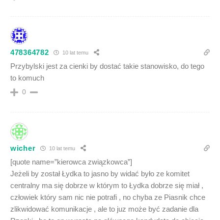
478364782
10 lat temu
Przybylski jest za cienki by dostać takie stanowisko, do tego
to komuch
0
wicher
10 lat temu
[quote name=”kierowca związkowca”]
Jeżeli by został Łydka to jasno by widać było ze komitet
centralny ma się dobrze w którym to Łydka dobrze się miał ,
człowiek który sam nic nie potrafi , no chyba ze Piasnik chce
zlikwidować komunikacje , ale to juz może być zadanie dla