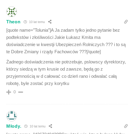
Theon
10 lat temu
[quote name=”Tolunia”]A Ja zadam tylko jedno pytanie bez
podtekstów i złośliwości Jakie Łukasz Kmita ma
doświadczenie w kwestji Ubezpieczeń Rolniczych ??? i to są
te Dobre Zmiany i rządy Fachowców ???[/quote]
Żadnego doświadczenia nie potrzebuje, pslowscy dyrektorzy,
którzy siedzą w tym krusie od zawsze, będą go z
przyjemnością w d całować co dzień rano i odwalać całą
robotę, byle zostać przy korytku
0
Młody.
10 lat temu