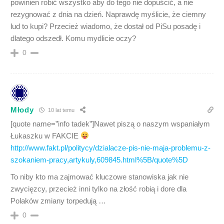
powinien robić wszystko aby do tego nie dopuścić, a nie
rezygnować z dnia na dzień. Naprawdę myślicie, że ciemny
lud to kupi? Przecież wiadomo, że dostał od PiSu posadę i
dlatego odszedł. Komu mydlicie oczy?
0
Młody
10 lat temu
[quote name=”info tadek”]Nawet piszą o naszym wspaniałym
Łukaszku w FAKCIE
http://www.fakt.pl/politycy/dzialacze-pis-nie-maja-problemu-z-
szokaniem-pracy,artykuly,609845.html%5B/quote%5D
To niby kto ma zajmować kluczowe stanowiska jak nie
zwycięzcy, przecież inni tylko na złość robią i dore dla
Polaków zmiany torpedują …
0