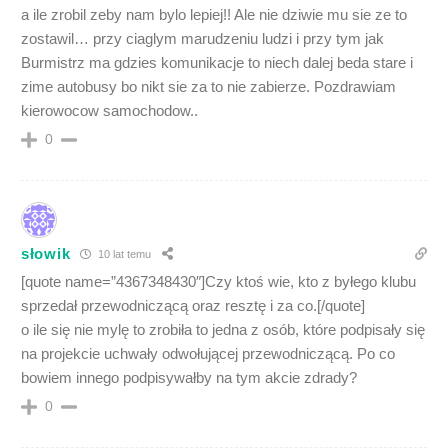
a ile zrobil zeby nam bylo lepiej!! Ale nie dziwie mu sie ze to
zostawil… przy ciaglym marudzeniu ludzi i przy tym jak
Burmistrz ma gdzies komunikacje to niech dalej beda stare i
zime autobusy bo nikt sie za to nie zabierze. Pozdrawiam
kierowocow samochodow..
0
słowik
10 lat temu
[quote name=”4367348430″]Czy ktoś wie, kto z byłego klubu
sprzedał przewodniczącą oraz resztę i za co.[/quote]
o ile się nie mylę to zrobiła to jedna z osób, które podpisały się
na projekcie uchwały odwołującej przewodniczącą. Po co
bowiem innego podpisywałby na tym akcie zdrady?
0