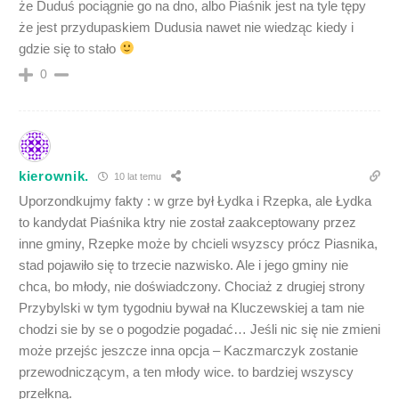
że Duduś pociągnie go na dno, albo Piaśnik jest na tyle tępy
że jest przydupaskiem Dudusia nawet nie wiedząc kiedy i
gdzie się to stało
0
kierownik.
10 lat temu
Uporzondkujmy fakty : w grze był Łydka i Rzepka, ale Łydka
to kandydat Piaśnika ktry nie został zaakceptowany przez
inne gminy, Rzepke może by chcieli wsyzscy prócz Piasnika,
stad pojawiło się to trzecie nazwisko. Ale i jego gminy nie
chca, bo młody, nie doświadczony. Chociaż z drugiej strony
Przybylski w tym tygodniu bywał na Kluczewskiej a tam nie
chodzi sie by se o pogodzie pogadać… Jeśli nic się nie zmieni
może przejśc jeszcze inna opcja – Kaczmarczyk zostanie
przewodniczącym, a ten młody wice. to bardziej wszyscy
przełkną.