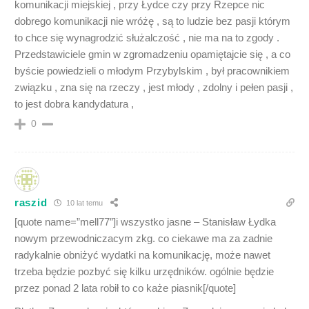
komunikacji miejskiej , przy Łydce czy przy Rzepce nic
dobrego komunikacji nie wróżę , są to ludzie bez pasji którym
to chce się wynagrodzić służalczość , nie ma na to zgody .
Przedstawiciele gmin w zgromadzeniu opamiętajcie się , a co
byście powiedzieli o młodym Przybylskim , był pracownikiem
związku , zna się na rzeczy , jest młody , zdolny i pełen pasji ,
to jest dobra kandydatura ,
0
raszid
10 lat temu
[quote name=”mell77″]i wszystko jasne – Stanisław Łydka
nowym przewodniczacym zkg. co ciekawe ma za zadnie
radykalnie obniżyć wydatki na komunikację, może nawet
trzeba będzie pozbyć się kilku urzędników. ogólnie będzie
przez ponad 2 lata robił to co każe piasnik[/quote]