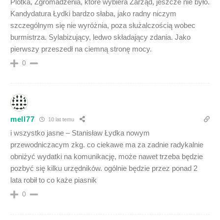
Plotka, Zgromadzenia, które wybiera Zarząd, jeszcze nie było.
Kandydatura Łydki bardzo słaba, jako radny niczym
szczególnym się nie wyróżnia, poza służalczością wobec
burmistrza. Sylabizujący, ledwo składający zdania. Jako
pierwszy przeszedł na ciemną stronę mocy.
0
mell77
10 lat temu
i wszystko jasne – Stanisław Łydka nowym
przewodniczacym zkg. co ciekawe ma za zadnie radykalnie
obniżyć wydatki na komunikację, może nawet trzeba będzie
pozbyć się kilku urzędników. ogólnie będzie przez ponad 2
lata robił to co każe piasnik
0