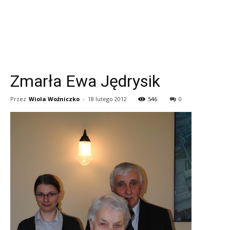
Zmarła Ewa Jędrysik
Przez
Wiola Woźniczko
-
18 lutego 2012
546
0