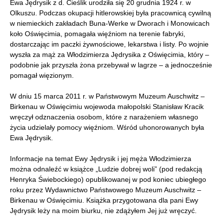
Ewa Jędrysik z d. Cieślik urodziła się 20 grudnia 1924 r. w
Olkuszu. Podczas okupacji hitlerowskiej była pracownicą cywilną
w niemieckich zakładach Buna-Werke w Dworach i Monowicach
koło Oświęcimia, pomagała więźniom na terenie fabryki,
dostarczając im paczki żywnościowe, lekarstwa i listy. Po wojnie
wyszła za mąż za Włodzimierza Jędrysika z Oświęcimia, który –
podobnie jak przyszła żona przebywał w lagrze – a jednocześnie
pomagał więzionym.
W dniu 15 marca 2011 r. w Państwowym Muzeum Auschwitz –
Birkenau w Oświęcimiu wojewoda małopolski Stanisław Kracik
wręczył odznaczenia osobom, które z narażeniem własnego
życia udzielały pomocy więźniom. Wśród uhonorowanych była
Ewa Jędrysik.
Informacje na temat Ewy Jędrysik i jej męża Włodzimierza
można odnaleźć w książce „Ludzie dobrej woli” (pod redakcją
Henryka Świebockiego) opublikowanej w pod koniec ubiegłego
roku przez Wydawnictwo Państwowego Muzeum Auschwitz –
Birkenau w Oświęcimiu. Książka przygotowana dla pani Ewy
Jędrysik leży na moim biurku, nie zdążyłem Jej już wręczyć.