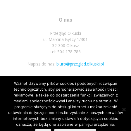
O nas
Przegląd Olkuski
ul. Marcina Bylicy 1/301
32-300 Olkusz
tel: 504 178 786
Napisz do nas:
biuro@przeglad.olkuski.pl
Ważne! Używamy plików cookies i podobnych rozwiązań
Podążaj za nami
technologicznych, aby personalizować zawartość i treści
reklamowe, a także do dostarczenia funkcji związanych z
mediami społecznościowymi i analizy ruchu na stronie. W
programie służącym do obsługi internetu można zmienić
ustawienia dotyczące cookies.Korzystanie z naszych serwisów
internetowych bez zmiany ustawień dotyczących cookies
oznacza, że będą one zapisane w pamięci urządzenia.
Nota prawna
Polityka prywatnosci
Kariera
Regulamin