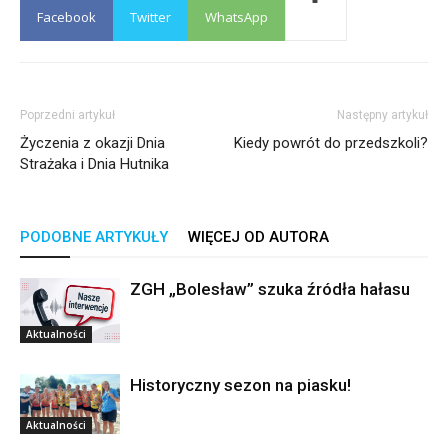
Facebook
Twitter
WhatsApp
Poprzedni artykuł
Następny artykuł
Życzenia z okazji Dnia
Kiedy powrót do przedszkoli?
Strażaka i Dnia Hutnika
PODOBNE ARTYKUŁY
WIĘCEJ OD AUTORA
ZGH „Bolesław” szuka źródła hałasu
Aktualności
Historyczny sezon na piasku!
Aktualności