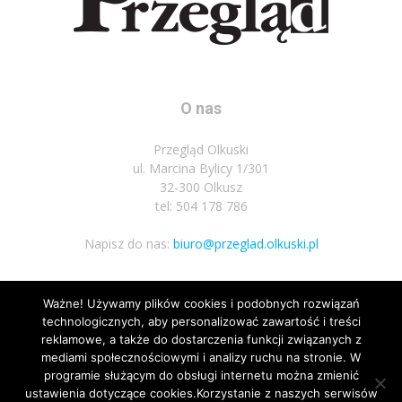
O nas
Przegląd Olkuski
ul. Marcina Bylicy 1/301
32-300 Olkusz
tel: 504 178 786
Napisz do nas:
biuro@przeglad.olkuski.pl
Ważne! Używamy plików cookies i podobnych rozwiązań
Podążaj za nami
technologicznych, aby personalizować zawartość i treści
reklamowe, a także do dostarczenia funkcji związanych z
mediami społecznościowymi i analizy ruchu na stronie. W
programie służącym do obsługi internetu można zmienić
ustawienia dotyczące cookies.Korzystanie z naszych serwisów