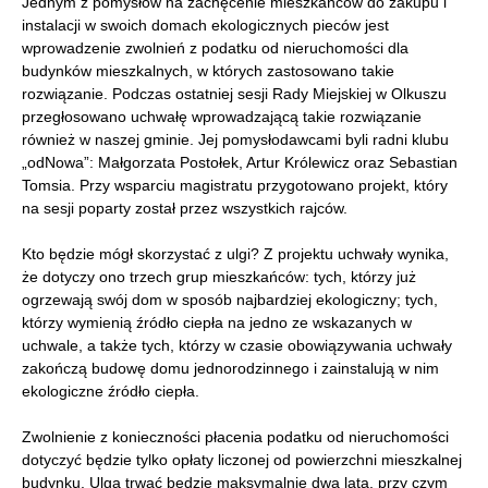
Jednym z pomysłów na zachęcenie mieszkańców do zakupu i
instalacji w swoich domach ekologicznych pieców jest
wprowadzenie zwolnień z podatku od nieruchomości dla
budynków mieszkalnych, w których zastosowano takie
rozwiązanie. Podczas ostatniej sesji Rady Miejskiej w Olkuszu
przegłosowano uchwałę wprowadzającą takie rozwiązanie
również w naszej gminie. Jej pomysłodawcami byli radni klubu
„odNowa”: Małgorzata Postołek, Artur Królewicz oraz Sebastian
Tomsia. Przy wsparciu magistratu przygotowano projekt, który
na sesji poparty został przez wszystkich rajców.
Kto będzie mógł skorzystać z ulgi? Z projektu uchwały wynika,
że dotyczy ono trzech grup mieszkańców: tych, którzy już
ogrzewają swój dom w sposób najbardziej ekologiczny; tych,
którzy wymienią źródło ciepła na jedno ze wskazanych w
uchwale, a także tych, którzy w czasie obowiązywania uchwały
zakończą budowę domu jednorodzinnego i zainstalują w nim
ekologiczne źródło ciepła.
Zwolnienie z konieczności płacenia podatku od nieruchomości
dotyczyć będzie tylko opłaty liczonej od powierzchni mieszkalnej
budynku. Ulga trwać będzie maksymalnie dwa lata, przy czym