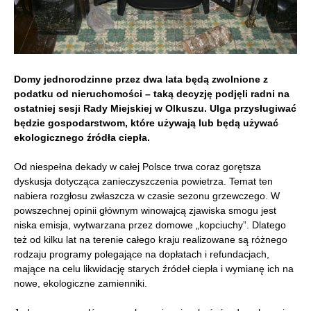
Domy jednorodzinne przez dwa lata będą zwolnione z
podatku od nieruchomości – taką decyzję podjęli radni na
ostatniej sesji Rady Miejskiej w Olkuszu. Ulga przysługiwać
będzie gospodarstwom, które używają lub będą używać
ekologicznego źródła ciepła.
Od niespełna dekady w całej Polsce trwa coraz gorętsza
dyskusja dotycząca zanieczyszczenia powietrza. Temat ten
nabiera rozgłosu zwłaszcza w czasie sezonu grzewczego. W
powszechnej opinii głównym winowajcą zjawiska smogu jest
niska emisja, wytwarzana przez domowe „kopciuchy”. Dlatego
też od kilku lat na terenie całego kraju realizowane są różnego
rodzaju programy polegające na dopłatach i refundacjach,
mające na celu likwidację starych źródeł ciepła i wymianę ich na
nowe, ekologiczne zamienniki.