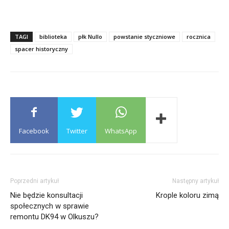
TAGI
biblioteka
płk Nullo
powstanie styczniowe
rocznica
spacer historyczny
Facebook
Twitter
WhatsApp
Poprzedni artykuł
Następny artykuł
Nie będzie konsultacji
Krople koloru zimą
społecznych w sprawie
remontu DK94 w Olkuszu?