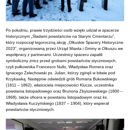
Po południu, prawie trzydzieści osób wzięło udział w spacerze
historycznym „Śladami powstańców na Starym Cmentarzu”,
który rozpoczął tegoroczną akcję „Olkuskie Spacery Historyczne
2023”, organizowaną przez Urząd Miasta i Gminy w Olkuszu we
współpracy z partnerami. Uczestnicy spaceru zapalili
symboliczny znicz przed grobami powstańców styczniowych,
czyli pułkownika Francesco Nullo, Władysław Romera oraz
Ignacego Żelechowski ps. Julian, którzy zginęli w bitwie pod
Krzykawką. Następnie odwiedzili grób Romana Bukowskiego
(1811 – 1862), właściciela miejscowości Klucze, uczestnika
powstania listopadowego oraz Brunona Zbyszewskiego (1800 –
1868), także oficera w powstaniu listopadowym oraz ks.
Władysława Kuczyńskiego (1837 – 1904), który wspierał
powstańców styczniowych.