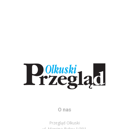
O nas
Przegląd Olkuski
ul. Marcina Bylicy 1/301