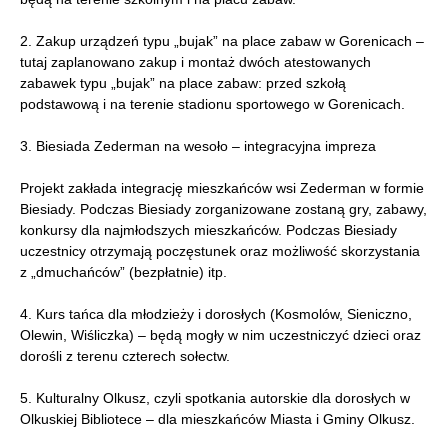
2. Zakup urządzeń typu „bujak” na place zabaw w Gorenicach –
tutaj zaplanowano zakup i montaż dwóch atestowanych
zabawek typu „bujak” na place zabaw: przed szkołą
podstawową i na terenie stadionu sportowego w Gorenicach.
3. Biesiada Zederman na wesoło – integracyjna impreza
Projekt zakłada integrację mieszkańców wsi Zederman w formie
Biesiady. Podczas Biesiady zorganizowane zostaną gry, zabawy,
konkursy dla najmłodszych mieszkańców. Podczas Biesiady
uczestnicy otrzymają poczęstunek oraz możliwość skorzystania
z „dmuchańców” (bezpłatnie) itp.
4. Kurs tańca dla młodzieży i dorosłych (Kosmolów, Sieniczno,
Olewin, Wiśliczka) – będą mogły w nim uczestniczyć dzieci oraz
dorośli z terenu czterech sołectw.
5. Kulturalny Olkusz, czyli spotkania autorskie dla dorosłych w
Olkuskiej Bibliotece – dla mieszkańców Miasta i Gminy Olkusz.