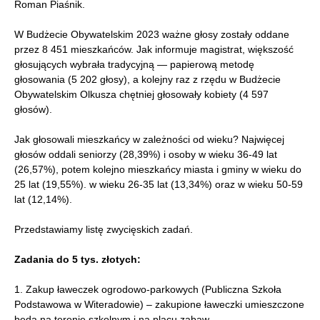
Roman Piaśnik.
W Budżecie Obywatelskim 2023 ważne głosy zostały oddane
przez 8 451 mieszkańców. Jak informuje magistrat, większość
głosujących wybrała tradycyjną — papierową metodę
głosowania (5 202 głosy), a kolejny raz z rzędu w Budżecie
Obywatelskim Olkusza chętniej głosowały kobiety (4 597
głosów).
Jak głosowali mieszkańcy w zależności od wieku? Najwięcej
głosów oddali seniorzy (28,39%) i osoby w wieku 36-49 lat
(26,57%), potem kolejno mieszkańcy miasta i gminy w wieku do
25 lat (19,55%). w wieku 26-35 lat (13,34%) oraz w wieku 50-59
lat (12,14%).
Przedstawiamy listę zwycięskich zadań.
Zadania do 5 tys. złotych:
1. Zakup ławeczek ogrodowo-parkowych (Publiczna Szkoła
Podstawowa w Witeradowie) – zakupione ławeczki umieszczone
będą na terenie szkolnym i na placu zabaw.