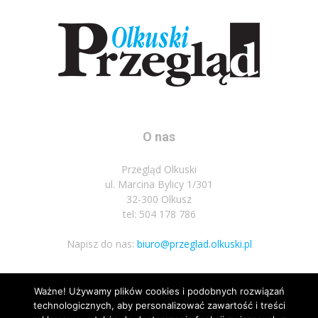
O nas
Przegląd Olkuski
ul. Marcina Bylicy 1/301
32-300 Olkusz
tel: 504 178 786
Napisz do nas:
biuro@przeglad.olkuski.pl
Ważne! Używamy plików cookies i podobnych rozwiązań
Podążaj za nami
technologicznych, aby personalizować zawartość i treści