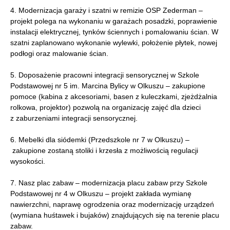
4. Modernizacja garaży i szatni w remizie OSP Zederman –
projekt polega na wykonaniu w garażach posadzki, poprawienie
instalacji elektrycznej, tynków ściennych i pomalowaniu ścian. W
szatni zaplanowano wykonanie wylewki, położenie płytek, nowej
podłogi oraz malowanie ścian.
5. Doposażenie pracowni integracji sensorycznej w Szkole
Podstawowej nr 5 im. Marcina Bylicy w Olkuszu – zakupione
pomoce (kabina z akcesoriami, basen z kuleczkami, zjeżdżalnia
rolkowa, projektor) pozwolą na organizację zajęć dla dzieci
z zaburzeniami integracji sensorycznej.
6. Mebelki dla siódemki (Przedszkole nr 7 w Olkuszu) –
zakupione zostaną stoliki i krzesła z możliwością regulacji
wysokości.
7. Nasz plac zabaw – modernizacja placu zabaw przy Szkole
Podstawowej nr 4 w Olkuszu – projekt zakłada wymianę
nawierzchni, naprawę ogrodzenia oraz modernizację urządzeń
(wymiana huśtawek i bujaków) znajdujących się na terenie placu
zabaw.