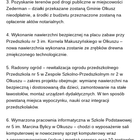
3. Pozyskanie terenów pod drogi publiczne w miejscowości
Zederman – działki przekazane zostaną Gminie Olkusz
nieodpłatnie, a środki z budżetu przeznaczone zostaną na
opłacenie aktów notarialnych.
4. Wykonanie nawierzchni bezpiecznej na placu zabaw przy
Przedszkolu nr 3 im. Kornela Makuszyńskiego w Olkuszu –
nowa nawierzchnia wykonana zostanie ze zrębków drewna
zmiękczonego technologicznie.
5. Radosny ogród – rewitalizacja ogrodu przedszkolnego
Przedszkola nr 5 w Zespole Szkolno-Przedszkolnym nr 2 w
Olkuszu – zakres projektu obejmuje: wymianę nawierzchni na
bezpieczną i dostosowaną dla dzieci, zamontowanie na stałe
ławostołów, montaż urządzeń dydaktycznych. W ten sposób
powstaną miejsca wypoczynku, nauki oraz integracji
przedszkolaków.
6. Wymarzona pracownia informatyczna w Szkole Podstawowej
nr 5 im. Marcina Bylicy w Olkuszu – chodzi o wyposażenie sali
komputerowej w nowoczesny sprzęt komputerowy wraz
z oprogramowaniem (zakup i montaż serwera oraz 10 zestawów