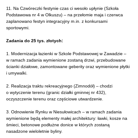
11. Na Czwóreczki festynie czas ci wesoło upłynie (Szkoła
Podstawowa nr 4 w Olkuszu) – na przełomie maja i czerwca
zaplanowano festyn integracyjny m.in. z konkursami
sportowymi.
Zadania do 25 tys. złotych:
1. Modernizacja łazienki w Szkole Podstawowej w Zawadzie –
w ramach zadania wymienione zostaną drzwi, przebudowane
ścianki działowe, zamontowane geberity oraz wymienione płytki
i umywalki.
2. Realizacja traktu rekreacyjnego (Zimnodół) – chodzi
o wytyczenie terenu (granic działki gminnej nr 432),
oczyszczenie terenu oraz częściowe utwardzenie.
3. Odnowienie Rynku w Niesułowicach – w ramach zadania
wymienione będą elementy małej architektury: ławki, kosze na
śmieci, betonowe podłużne donice w których zostaną
nasadzone wieloletnie byliny.