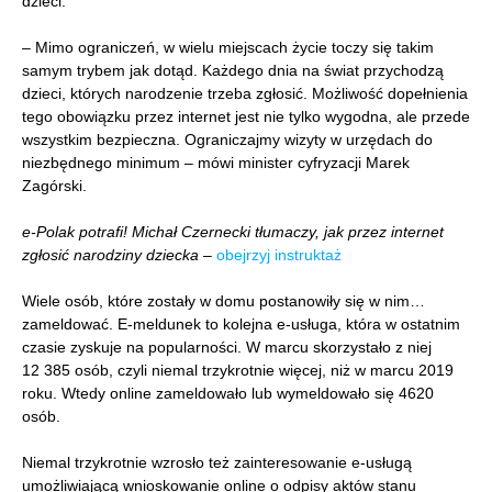
dzieci.
– Mimo ograniczeń, w wielu miejscach życie toczy się takim
samym trybem jak dotąd. Każdego dnia na świat przychodzą
dzieci, których narodzenie trzeba zgłosić. Możliwość dopełnienia
tego obowiązku przez internet jest nie tylko wygodna, ale przede
wszystkim bezpieczna. Ograniczajmy wizyty w urzędach do
niezbędnego minimum – mówi minister cyfryzacji Marek
Zagórski.
e-Polak potrafi! Michał Czernecki tłumaczy, jak przez internet
zgłosić narodziny dziecka
–
obejrzyj instruktaż
Wiele osób, które zostały w domu postanowiły się w nim…
zameldować. E-meldunek to kolejna e-usługa, która w ostatnim
czasie zyskuje na popularności. W marcu skorzystało z niej
12 385 osób, czyli niemal trzykrotnie więcej, niż w marcu 2019
roku. Wtedy online zameldowało lub wymeldowało się 4620
osób.
Niemal trzykrotnie wzrosło też zainteresowanie e-usługą
umożliwiającą wnioskowanie online o odpisy aktów stanu