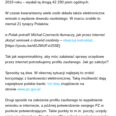
2019 roku – wysłali tą drogą 42 290 pism ogólnych.
W czasie kwarantanny wiele osób składa także elektroniczne
wnioski o wydanie dowodu osobistego. W marcu zrobiło to
niemal 21 tysięcy Polaków.
e-Polak potrafi! Michał Czernecki tłumaczy, jak przez internet
złożyć wniosek o dowód osobisty
–
obejrzyj instruktaż
.
[https://youtu.be/dGJWUFxUSSE]
Tak jak wspominaliśmy, aby móc załatwiać sprawy urzędowe
przez internet potrzebujemy profilu zaufanego. Jak go założyć?
Sposoby są dwa. W obecnej sytuacji najlepiej to zrobić
korzystając z bankowości elektronicznej. Taką możliwość dają
największe polskie banki.
Ich listę
znajdziecie na
stronie
www.pz.gov.pl
Drugi sposób na założenie profilu zaufanego to wypełnienie
wniosku w internecie, a później potwierdzenie swojego PZ w
punkcie potwierdzającym. Takie punkty to m.in. poczty, urzędy