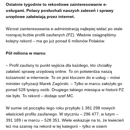
Ostatnie tygodnie to rekordowe zainteresowanie e-
usługami. Polacy posłuchali naszych zaleceń i sprawy
urzędowe załatwiają przez internet.
Wzrost zainteresowania e-administracją najlepiej widać po stale
rosnącej liczbie profili zaufanych (PZ). Właśnie osiągnęliśmy
kolejny rekord – ma go już ponad 6 milionów Polaków.
Pół miliona w marcu
– Profil zaufany to punkt wyjścia dla każdego, kto chciałby
załatwić sprawę urzędową online. To on potwierdza naszą
tożsamość w internecie. To on jest kluczem do e-usług – mówi
minister cyfryzacji Marek Zagórski. – Tylko w marcu założyło go
ponad 528 tysięcy osób. Drugiego takiego miesiąca w historii PZ
nie było. To rekord – dodaje szef MC.
W sumie od początku tego roku przybyło 1 381 298 nowych
właścicieli profilu zaufanego. W styczniu – 296 477, w lutym –
391 189 i w marcu – 528 351. Wiele wskazuje na to, że kwiecień
też ma szansę na rekord w tej kategorii – tylko w osiem