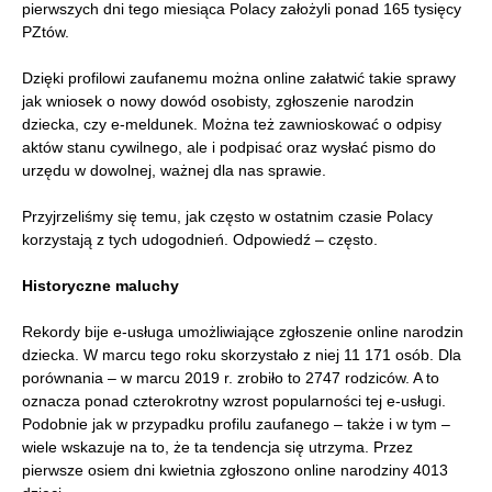
pierwszych dni tego miesiąca Polacy założyli ponad 165 tysięcy
PZtów.
Dzięki profilowi zaufanemu można online załatwić takie sprawy
jak wniosek o nowy dowód osobisty, zgłoszenie narodzin
dziecka, czy e-meldunek. Można też zawnioskować o odpisy
aktów stanu cywilnego, ale i podpisać oraz wysłać pismo do
urzędu w dowolnej, ważnej dla nas sprawie.
Przyjrzeliśmy się temu, jak często w ostatnim czasie Polacy
korzystają z tych udogodnień. Odpowiedź – często.
Historyczne maluchy
Rekordy bije e-usługa umożliwiające zgłoszenie online narodzin
dziecka. W marcu tego roku skorzystało z niej 11 171 osób. Dla
porównania – w marcu 2019 r. zrobiło to 2747 rodziców. A to
oznacza ponad czterokrotny wzrost popularności tej e-usługi.
Podobnie jak w przypadku profilu zaufanego – także i w tym –
wiele wskazuje na to, że ta tendencja się utrzyma. Przez
pierwsze osiem dni kwietnia zgłoszono online narodziny 4013