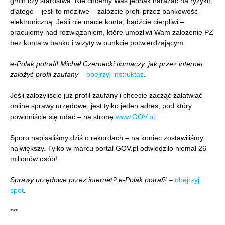
gmin czy starostwa. Nie chcemy Was jednak narażać na ryzyko,
dlatego – jeśli to możliwe – załóżcie profil przez bankowość
elektroniczną. Jeśli nie macie konta, bądźcie cierpliwi –
pracujemy nad rozwiązaniem, które umożliwi Wam założenie PZ
bez konta w banku i wizyty w punkcie potwierdzającym.
e-Polak potrafi! Michał Czernecki tłumaczy, jak przez internet
założyć profil zaufany
–
obejrzyj instruktaż
.
Jeśli założyliście już profil zaufany i chcecie zacząć załatwiać
online sprawy urzędowe, jest tylko jeden adres, pod który
powinniście się udać – na stronę
www.GOV.pl
.
Sporo napisaliśmy dziś o rekordach – na koniec zostawiliśmy
największy. Tylko w marcu portal GOV.pl odwiedziło niemal 26
milionów osób!
Sprawy urzędowe przez internet? e-Polak potrafi!
–
obejrzyj
spot
.
***