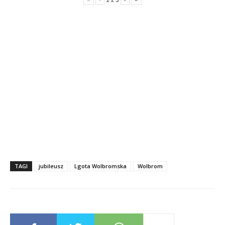
TAGI
jubileusz
Lgota Wolbromska
Wolbrom