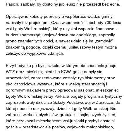
Pasich, zadbały, by dostojny jubileusz nie przeszedł bez echa.
Operatywne kobiety poprosiły o współpracę władze gminy,
napisały też projekt pn. „Czas wspomnień – obchody 700-lecia
wsi Lgoty Wolbromskiej”, który uzyskał wsparcie finansowe z
budżetu samorządu województwa małopolskiego, zaprosiły
grono znamienitych gości, a nawet udało się im „zamówić”
znakomitą pogodę, dzięki czemu jubileuszowy festyn można
zaliczyć do wyjątkowo udanych.
Przy budynku po byłej szkole, w którym obecnie funkcjonuje
WTZ oraz mieści się siedziba KGW, gdzie odbyły się
uroczystości, zaprezentowane zostały: rys historyczny oraz
okolicznościowa wystawa, które z wielką starannością i
ogromnym nakładem pracy opracował pasjonat, mieszkaniec
Lgoty Wolbromskiej Jerzy Pałka, a bogaty program artystyczny
zaprezentowały dzieci ze Szkoły Podstawowej w Zarzeczu, do
której obecnie uczęszczają dzieci z Lgoty Wolbromskiej. Nie
zabrakło wielu ciepłych słów, gratulacji i najlepszych życzeń,
które przekazali mieszkańcom wsi-jubilatki przybyli dostojni
goście – przedstawiciele posłów, wojewody małopolskiego,