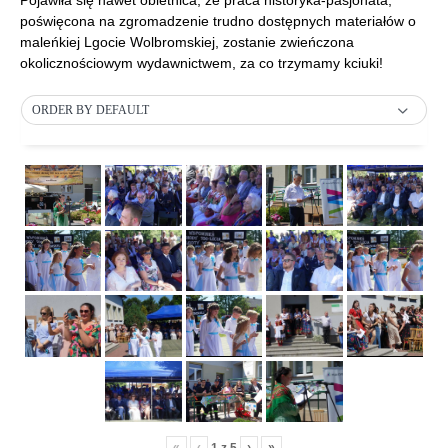
Pojawiła się nawet obietnica, że praca historyka-pasjonata,
poświęcona na zgromadzenie trudno dostępnych materiałów o
maleńkiej Lgocie Wolbromskiej, zostanie zwieńczona
okolicznościowym wydawnictwem, za co trzymamy kciuki!
ORDER BY DEFAULT
«
‹
›
»
1
z
5