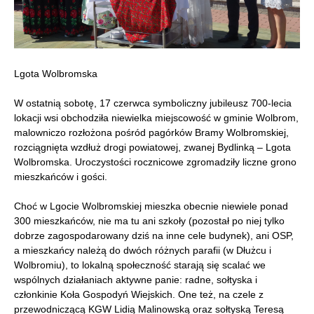
Lgota Wolbromska
W ostatnią sobotę, 17 czerwca symboliczny jubileusz 700-lecia
lokacji wsi obchodziła niewielka miejscowość w gminie Wolbrom,
malowniczo rozłożona pośród pagórków Bramy Wolbromskiej,
rozciągnięta wzdłuż drogi powiatowej, zwanej Bydlinką – Lgota
Wolbromska. Uroczystości rocznicowe zgromadziły liczne grono
mieszkańców i gości.
Choć w Lgocie Wolbromskiej mieszka obecnie niewiele ponad
300 mieszkańców, nie ma tu ani szkoły (pozostał po niej tylko
dobrze zagospodarowany dziś na inne cele budynek), ani OSP,
a mieszkańcy należą do dwóch różnych parafii (w Dłużcu i
Wolbromiu), to lokalną społeczność starają się scalać we
wspólnych działaniach aktywne panie: radne, sołtyska i
członkinie Koła Gospodyń Wiejskich. One też, na czele z
przewodniczącą KGW Lidią Malinowską oraz sołtyską Teresą