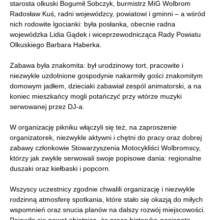
starosta olkuski Bogumił Sobczyk, burmistrz MiG Wolbrom
Radosław Kuś, radni wojewódzcy, powiatowi i gminni – a wśród
nich rodowite lgocianki: była posłanka, obecnie radna
wojewódzka Lidia Gądek i wiceprzewodnicząca Rady Powiatu
Olkuskiego Barbara Haberka.
Zabawa była znakomita: był urodzinowy tort, pracowite i
niezwykle uzdolnione gospodynie nakarmiły gości znakomitym
domowym jadłem, dzieciaki zabawiał zespól animatorski, a na
koniec mieszkańcy mogli potańczyć przy wtórze muzyki
serwowanej przez DJ-a.
W organizację pikniku włączyli się też, na zaproszenie
organizatorek, niezwykle aktywni i chętni do pracy oraz dobrej
zabawy członkowie Stowarzyszenia Motocykliści Wolbromscy,
którzy jak zwykle serwowali swoje popisowe dania: regionalne
duszaki oraz kiełbaski i popcorn.
Wszyscy uczestnicy zgodnie chwalili organizację i niezwykle
rodzinną atmosferę spotkania, które stało się okazją do miłych
wspomnień oraz snucia planów na dalszy rozwój miejscowości.