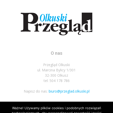
O nas
Przegląd Olkuski
ul. Marcina Bylicy 1/301
32-300 Olkusz
tel: 504 178 786
Napisz do nas:
biuro@przeglad.olkuski.pl
Ważne! Używamy plików cookies i podobnych rozwiązań
Podążaj za nami