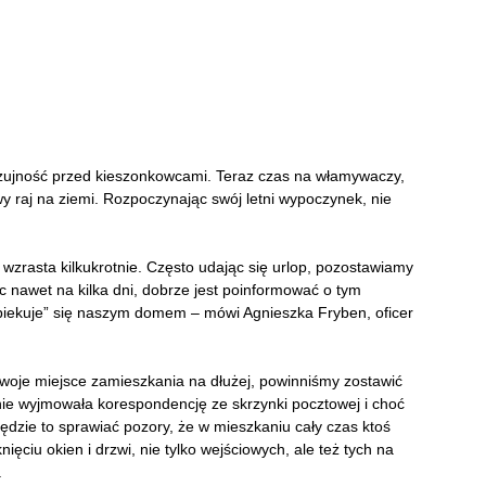
zujność przed kieszonkowcami. Teraz czas na włamywaczy,
y raj na ziemi. Rozpoczynając swój letni wypoczynek, nie
rasta kilkukrotnie. Często udając się urlop, pozostawiamy
c nawet na kilka dni, dobrze jest poinformować o tym
opiekuje” się naszym domem – mówi Agnieszka Fryben, oficer
swoje miejsce zamieszkania na dłużej, powinniśmy zostawić
rnie wyjmowała korespondencję ze skrzynki pocztowej i choć
ędzie to sprawiać pozory, że w mieszkaniu cały czas ktoś
ęciu okien i drzwi, nie tylko wejściowych, ale też tych na
.