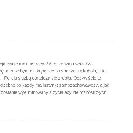
cja ciągle mnie ostrzega! A to, żebym uważał za
ę, a to, żebym nie kąpał się po spożyciu alkoholu, a to,
olicja służbą doradczą się zrobiła. Oczywiście te
otrzebne bo każdy ma instynkt samozachowawczy, a jak
ostanie wyeliminowany z życia aby nie roznosił złych