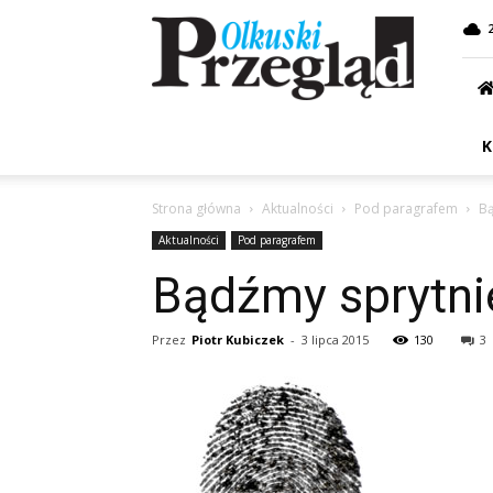
Przegląd
Olkuski
K
Strona główna
Aktualności
Pod paragrafem
Bą
Aktualności
Pod paragrafem
Bądźmy sprytni
Przez
Piotr Kubiczek
-
3 lipca 2015
130
3