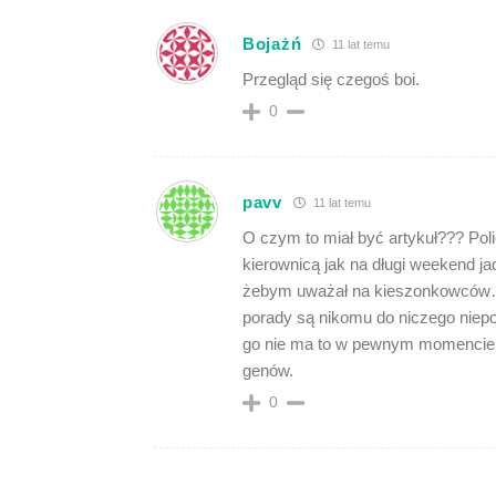
Bojażń
11 lat temu
Przegląd się czegoś boi.
0
pavv
11 lat temu
O czym to miał być artykuł??? Poli
kierownicą jak na długi weekend jad
żebym uważał na kieszonkowców… P
porady są nikomu do niczego niep
go nie ma to w pewnym momencie z
genów.
0