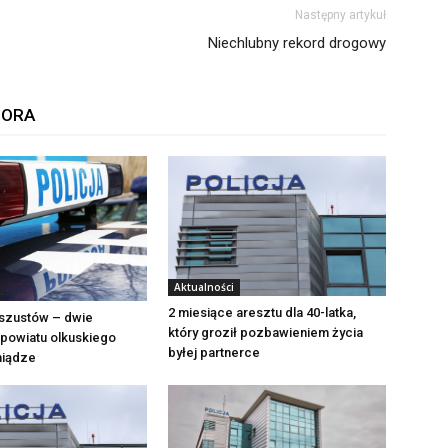
Następny artykuł
Niechlubny rekord drogowy
TORA
Aktualności
2 miesiące aresztu dla 40-latka,
szustów – dwie
który groził pozbawieniem życia
powiatu olkuskiego
byłej partnerce
eniądze