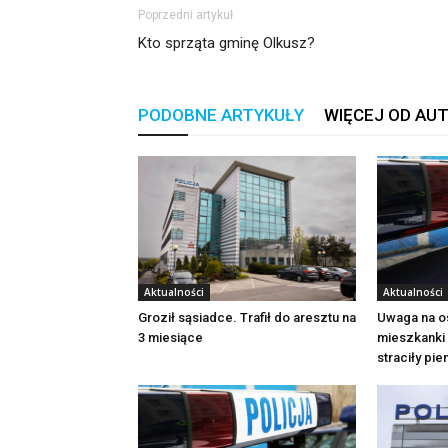
Poprzedni artykuł
Kto sprząta gminę Olkusz?
PODOBNE ARTYKUŁY
WIĘCEJ OD AU
Aktualności
Aktualności
Groził sąsiadce. Trafił do aresztu na
Uwaga na o
3 miesiące
mieszkanki 
straciły pi