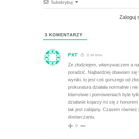
Subskrybuj
Zaloguj 
3
KOMENTARZY
PXT
11 lat temu
Ze złodziejem, włamywaczem a na
poradzić. Najbardziej obawiam si
wyniki, to jest coś gorszego od zło
prokuratura działała normalnie i 
kłamstwie i pomówieniach byle tylk
działanie kojarzy mi się z honorem
tak jest zabijany. Czasem również i
dostarczaniu.
0