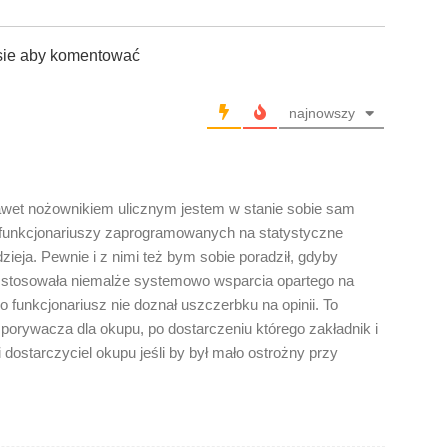
sie aby komentować
najnowszy
wet nożownikiem ulicznym jestem w stanie sobie sam
ę funkcjonariuszy zaprogramowanych na statystyczne
dzieja. Pewnie i z nimi też bym sobie poradził, gdyby
nie stosowała niemalże systemowo wsparcia opartego na
o funkcjonariusz nie doznał uszczerbku na opinii. To
 porywacza dla okupu, po dostarczeniu którego zakładnik i
 dostarczyciel okupu jeśli by był mało ostrożny przy