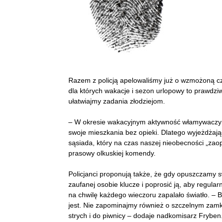
Razem z policją apelowaliśmy już o wzmożoną c
dla których wakacje i sezon urlopowy to prawdziw
ułatwiajmy zadania złodziejom.
– W okresie wakacyjnym aktywność włamywaczy wz
swoje mieszkania bez opieki. Dlatego wyjeżdżają
sąsiada, który na czas naszej nieobecności „za
prasowy olkuskiej komendy.
Policjanci proponują także, że gdy opuszczamy 
zaufanej osobie klucze i poprosić ją, aby regula
na chwilę każdego wieczoru zapalało światło. – B
jest. Nie zapominajmy również o szczelnym zamkni
strych i do piwnicy – dodaje nadkomisarz Fryben