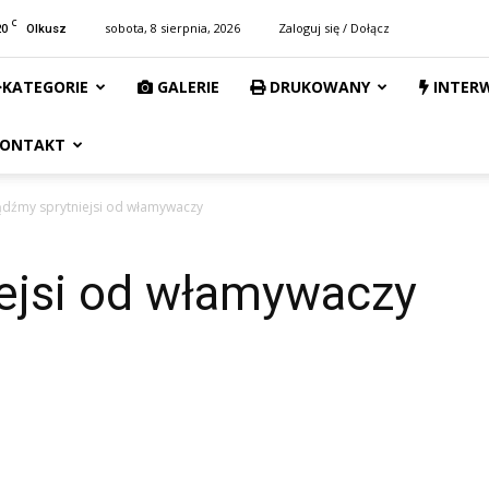
C
20
sobota, 8 sierpnia, 2026
Zaloguj się / Dołącz
Olkusz
KATEGORIE
GALERIE
DRUKOWANY
INTER
ONTAKT
dźmy sprytniejsi od włamywaczy
ejsi od włamywaczy