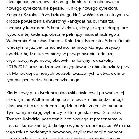
okazuje się, że zapowiedzianego konkursu na stanowisko
nowego dyrektora nie będzie. Funkcję nowego dyrektora
Zespołu Szkolno-Przedszkolnego Nr 1 w Wolbromiu otrzyma w
drodze powierzenia dwukrotny kandydat na burmistrza,
niedawny konkurent Adama Zielnika, który przegrał drugą turę
wyborów tej kadencji, obecnie pełniący mandat radnego z
Wolbromia Stanisław Tomasz Kołodziej. Burmistrz Adam Zielnik
wręczył mu już pełnomocnictwo, na mocy którego przyszły
dyrektor będzie uczestniczył w przygotowaniu arkusza
organizacyjnego nowej placówki na kolejny rok szkolny
2016/2017 oraz nadzorował przygotowanie obiektu szkoły przy
ul. Mariackiej do nowych potrzeb, związanych z otwarciem w
tym miejscu oddziału przedszkolnego.
Kiedy nowy p.o. dyrektora placówki oświatowej prowadzonej
przez gminę Wolbrom obejmie stanowisko, nie będzie mógł
piastować funkcji radnego i będzie musiał zrzec się mandatu.
Tym samym okręg wyborczy, z którego startował Stanisław
Tomasz Kołodziej pozostanie bez swojego reprezentanta w
radzie i konieczne będą kolejne wybory uzupełniające. W marcu
tego roku z podobnych powodów, czyli rezygnacji z mandatu
Leszka Sikory z Załęża odbyły się wybory uzupełniające w