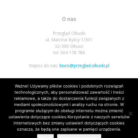
O nas
Przegląd Olkuski
ul. Marcina Bylicy 1/301
32-300 Olkusz
tel: 504 178 786
Napisz do nas:
biuro@przeglad.olkuski.pl
Ważne! Używamy plików cookies i podobnych rozwiązań
Podążaj za nami
technologicznych, aby personalizować zawartość i treści
reklamowe, a także do dostarczenia funkcji związanych z
mediami społecznościowymi i analizy ruchu na stronie. W
programie służącym do obsługi internetu można zmienić
ustawienia dotyczące cookies.Korzystanie z naszych serwisów
internetowych bez zmiany ustawień dotyczących cookies
28
oznacza, że będą one zapisane w pamięci urządzenia.
Nota prawna
Polityka prywatnosci
Kariera
Regulamin