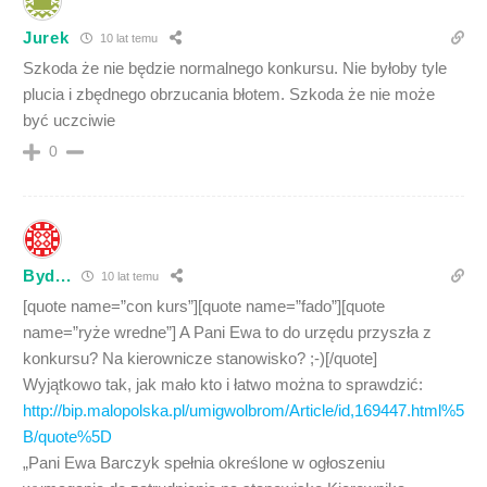
Jurek
10 lat temu
Szkoda że nie będzie normalnego konkursu. Nie byłoby tyle
plucia i zbędnego obrzucania błotem. Szkoda że nie może
być uczciwie
0
Byd...
10 lat temu
[quote name=”con kurs”][quote name=”fado”][quote
name=”ryże wredne”] A Pani Ewa to do urzędu przyszła z
konkursu? Na kierownicze stanowisko? ;-)[/quote]
Wyjątkowo tak, jak mało kto i łatwo można to sprawdzić:
http://bip.malopolska.pl/umigwolbrom/Article/id,169447.html%5
B/quote%5D
„Pani Ewa Barczyk spełnia określone w ogłoszeniu