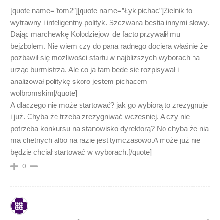
[quote name=”tom2″][quote name=”Łyk pichac”]Zielnik to
wytrawny i inteligentny polityk. Szczwana bestia innymi słowy.
Dając marchewkę Kołodziejowi de facto przywalił mu
bejzbolem. Nie wiem czy do pana radnego dociera właśnie że
pozbawił się możliwości startu w najbliższych wyborach na
urząd burmistrza. Ale co ja tam bede sie rozpisywał i
analizował politykę skoro jestem pichacem
wolbromskim[/quote]
A dlaczego nie może startować? jak go wybiorą to zrezygnuje
i już. Chyba że trzeba zrezygniwać wczesniej. A czy nie
potrzeba konkursu na stanowisko dyrektorą? No chyba że nia
ma chetnych albo na razie jest tymczasowo.A może już nie
będzie chciał startować w wyborach.[/quote]
0