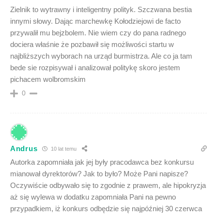
Zielnik to wytrawny i inteligentny polityk. Szczwana bestia
innymi słowy. Dając marchewkę Kołodziejowi de facto
przywalił mu bejzbolem. Nie wiem czy do pana radnego
dociera właśnie że pozbawił się możliwości startu w
najbliższych wyborach na urząd burmistrza. Ale co ja tam
bede sie rozpisywał i analizował politykę skoro jestem
pichacem wolbromskim
0
Andrus
10 lat temu
Autorka zapomniała jak jej były pracodawca bez konkursu
mianował dyrektorów? Jak to było? Może Pani napisze?
Oczywiście odbywało się to zgodnie z prawem, ale hipokryzja
aż się wylewa w dodatku zapomniała Pani na pewno
przypadkiem, iż konkurs odbędzie się najpóźniej 30 czerwca