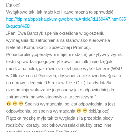
[/quote]
Wyjątkowo tak, jak mało kto i łatwo można to sprawdzić:
http://bip.malopolska.pl/umigwolbrom/Article/id,169447.html%5
B/quote%5D
„Pani Ewa Barczyk spełnia określone w ogłoszeniu
wymagania do zatrudnienia na stanowisko Kierownika
Referatu Komunikacji Społecznej i Promocji.
Ponadto(plecy,operatywni majętni rodzice) pozytywny wynik
testu sprawdzającego(weryfikowali pociotki) wiedzę(jak
miedza na polu), jak również niezbędne wykształcenie(WSP
w Olkuszu na ul Góriczej), doświadczenie zawodowe(praca
na umowę zlecenie 0.5 roku w Prze.Olk.) kandydata/ki
uzasadniają wskazanie jego osoby jako odpowiedniej do
zatrudnienia na w/w stanowisku urzędniczym.”
Spełnia wymagania, bo jest odpowiednia, a jest
odpowiednia, bo spełnia wymagania
:lol:[/quote]
Rączka rączkę myje tak to wygląda siła przebicia,plecy
rodziców+dorady, pociotków,wszelaki służby oraz inne