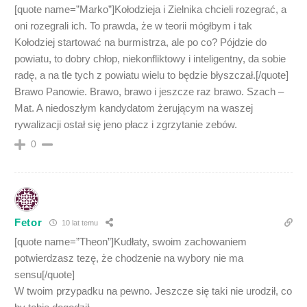
[quote name=”Marko”]Kołodzieja i Zielnika chcieli rozegrać, a
oni rozegrali ich. To prawda, że w teorii mógłbym i tak
Kołodziej startować na burmistrza, ale po co? Pójdzie do
powiatu, to dobry chłop, niekonfliktowy i inteligentny, da sobie
radę, a na tle tych z powiatu wielu to będzie błyszczał.[/quote]
Brawo Panowie. Brawo, brawo i jeszcze raz brawo. Szach –
Mat. A niedoszłym kandydatom żerującym na waszej
rywalizacji ostał się jeno płacz i zgrzytanie zebów.
0
Fetor
10 lat temu
[quote name=”Theon”]Kudłaty, swoim zachowaniem
potwierdzasz tezę, że chodzenie na wybory nie ma
sensu[/quote]
W twoim przypadku na pewno. Jeszcze się taki nie urodził, co