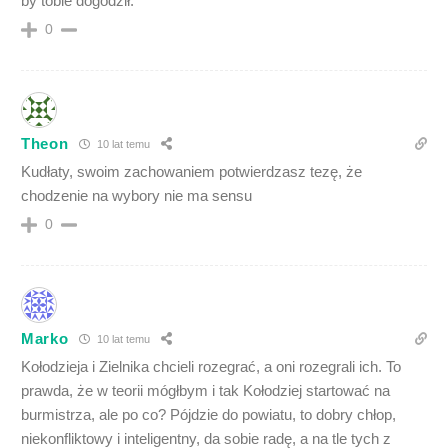
by tobie dogodził.
0
Theon
10 lat temu
Kudłaty, swoim zachowaniem potwierdzasz tezę, że
chodzenie na wybory nie ma sensu
0
Marko
10 lat temu
Kołodzieja i Zielnika chcieli rozegrać, a oni rozegrali ich. To
prawda, że w teorii mógłbym i tak Kołodziej startować na
burmistrza, ale po co? Pójdzie do powiatu, to dobry chłop,
niekonfliktowy i inteligentny, da sobie radę, a na tle tych z