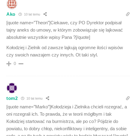
Ako
10 lat temu
[quote name=”Theon”]Ciekawe, czy PO Dyrektor podpisał
tajny aneks do umowy, w którym zobowiązuje się lajkować
absolutnie wszystkie wpisy Pana ?[/quote]
Kołodziej i Zielnik od zawsze lajkują ogromne ilości wpisów
czy swoich nawzajem czy innych. Ot taki styl.
0
tom2
10 lat temu
[quote name=”Marko”]Kołodzieja i Zielnika chcieli rozegrać, a
oni rozegrali ich. To prawda, że w teorii mógłbym i tak
Kołodziej startować na burmistrza, ale po co? Pójdzie do
powiatu, to dobry chłop, niekonfliktowy i inteligentny, da sobie
radę, a na tle tych z powiatu wielu to będzie błyszczał.[/quote]