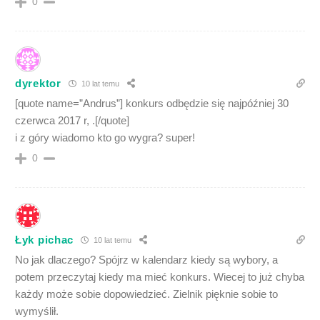
0
dyrektor
10 lat temu
[quote name=”Andrus”] konkurs odbędzie się najpóźniej 30
czerwca 2017 r, .[/quote]
i z góry wiadomo kto go wygra? super!
0
Łyk pichac
10 lat temu
No jak dlaczego? Spójrz w kalendarz kiedy są wybory, a
potem przeczytaj kiedy ma mieć konkurs. Wiecej to już chyba
każdy może sobie dopowiedzieć. Zielnik pięknie sobie to
wymyślił.