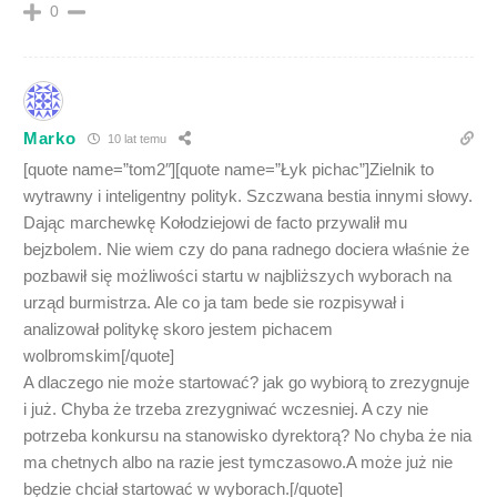
0
Marko
10 lat temu
[quote name=”tom2″][quote name=”Łyk pichac”]Zielnik to
wytrawny i inteligentny polityk. Szczwana bestia innymi słowy.
Dając marchewkę Kołodziejowi de facto przywalił mu
bejzbolem. Nie wiem czy do pana radnego dociera właśnie że
pozbawił się możliwości startu w najbliższych wyborach na
urząd burmistrza. Ale co ja tam bede sie rozpisywał i
analizował politykę skoro jestem pichacem
wolbromskim[/quote]
A dlaczego nie może startować? jak go wybiorą to zrezygnuje
i już. Chyba że trzeba zrezygniwać wczesniej. A czy nie
potrzeba konkursu na stanowisko dyrektorą? No chyba że nia
ma chetnych albo na razie jest tymczasowo.A może już nie
będzie chciał startować w wyborach.[/quote]