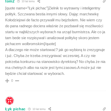
tom2
10 lat temu
[quote name=”Łyk pichac”]Zielnik to wytrawny i inteligentny
polityk. Szczwana bestia innymi słowy. Dając marchewkę
Kołodziejowi de facto przywalił mu bejzbolem. Nie wiem czy
do pana radnego dociera właśnie że pozbawił się możliwości
startu w najbliższych wyborach na urząd burmistrza. Ale co ja
tam bede sie rozpisywał i analizował politykę skoro jestem
pichacem wolbromskim[/quote]
A dlaczego nie może startować? jak go wybiorą to zrezygnuje
i już. Chyba że trzeba zrezygniwać wczesniej. A czy nie
potrzeba konkursu na stanowisko dyrektorą? No chyba że nia
ma chetnych albo na razie jest tymczasowo.A może już nie
będzie chciał startować w wyborach.
0
Łyk pichac
10 lat temu