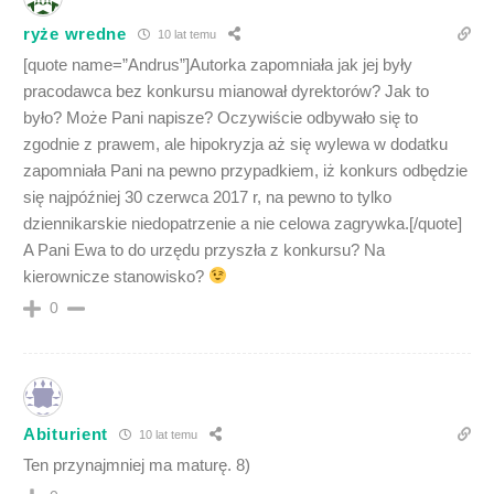
ryże wredne
10 lat temu
[quote name=”Andrus”]Autorka zapomniała jak jej były
pracodawca bez konkursu mianował dyrektorów? Jak to
było? Może Pani napisze? Oczywiście odbywało się to
zgodnie z prawem, ale hipokryzja aż się wylewa w dodatku
zapomniała Pani na pewno przypadkiem, iż konkurs odbędzie
się najpóźniej 30 czerwca 2017 r, na pewno to tylko
dziennikarskie niedopatrzenie a nie celowa zagrywka.[/quote]
A Pani Ewa to do urzędu przyszła z konkursu? Na
kierownicze stanowisko?
0
Abiturient
10 lat temu
Ten przynajmniej ma maturę. 8)