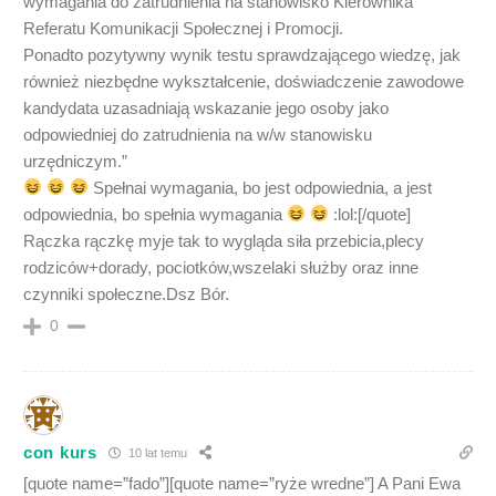
wymagania do zatrudnienia na stanowisko Kierownika
Referatu Komunikacji Społecznej i Promocji.
Ponadto pozytywny wynik testu sprawdzającego wiedzę, jak
również niezbędne wykształcenie, doświadczenie zawodowe
kandydata uzasadniają wskazanie jego osoby jako
odpowiedniej do zatrudnienia na w/w stanowisku
urzędniczym.”
Spełnai wymagania, bo jest odpowiednia, a jest
odpowiednia, bo spełnia wymagania
:lol:[/quote]
Rączka rączkę myje tak to wygląda siła przebicia,plecy
rodziców+dorady, pociotków,wszelaki służby oraz inne
czynniki społeczne.Dsz Bór.
0
con kurs
10 lat temu
[quote name=”fado”][quote name=”ryże wredne”] A Pani Ewa