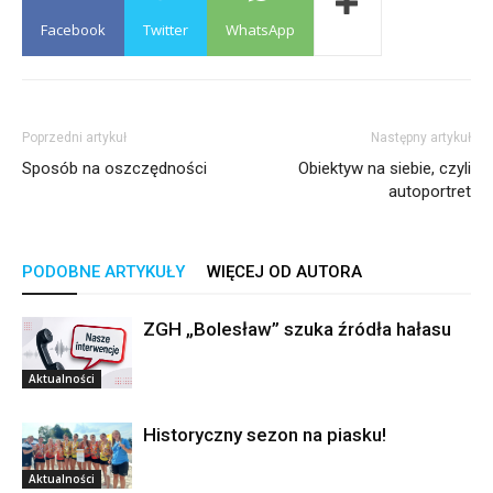
Facebook
Twitter
WhatsApp
Poprzedni artykuł
Następny artykuł
Sposób na oszczędności
Obiektyw na siebie, czyli
autoportret
PODOBNE ARTYKUŁY
WIĘCEJ OD AUTORA
ZGH „Bolesław” szuka źródła hałasu
Aktualności
Historyczny sezon na piasku!
Aktualności