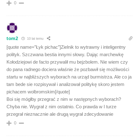
0
tom2
10 lat temu
[quote name=”Łyk pichac”]Zielnik to wytrawny i inteligentny
polityk. Szczwana bestia innymi słowy. Dając marchewkę
Kołodziejowi de facto przywalił mu bejzbolem. Nie wiem czy
do pana radnego dociera właśnie że pozbawił się możliwości
startu w najbliższych wyborach na urząd burmistrza. Ale co ja
tam bede sie rozpisywał i analizował politykę skoro jestem
pichacem wolbromskim[/quote]
Boi się mógłby przegrać z nim w następnych wyborach?
Chyba nie. Wygrał z nim ostatnio. Co prawda w I turze
przegrał nieznacznie ale drugą wygrał zdecydowanie
0