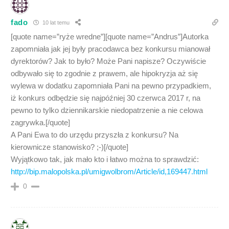
fado
10 lat temu
[quote name=”ryże wredne”][quote name=”Andrus”]Autorka
zapomniała jak jej były pracodawca bez konkursu mianował
dyrektorów? Jak to było? Może Pani napisze? Oczywiście
odbywało się to zgodnie z prawem, ale hipokryzja aż się
wylewa w dodatku zapomniała Pani na pewno przypadkiem,
iż konkurs odbędzie się najpóźniej 30 czerwca 2017 r, na
pewno to tylko dziennikarskie niedopatrzenie a nie celowa
zagrywka.[/quote]
A Pani Ewa to do urzędu przyszła z konkursu? Na
kierownicze stanowisko? ;-)[/quote]
Wyjątkowo tak, jak mało kto i łatwo można to sprawdzić:
http://bip.malopolska.pl/umigwolbrom/Article/id,169447.html
0