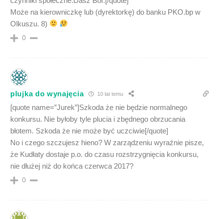
czynniki społeczne.Dasz Bór.[/quote]
Może na kierowniczkę lub (dyrektorkę) do banku PKO.bp w
Olkuszu. 8)
0
plujka do wynajęcia
10 lat temu
[quote name=”Jurek”]Szkoda że nie będzie normalnego
konkursu. Nie byłoby tyle plucia i zbędnego obrzucania
błotem. Szkoda że nie może być uczciwie[/quote]
No i czego szczujesz hieno? W zarządzeniu wyraźnie pisze,
że Kudłaty dostaje p.o. do czasu rozstrzygnięcia konkursu,
nie dłużej niż do końca czerwca 2017?
0