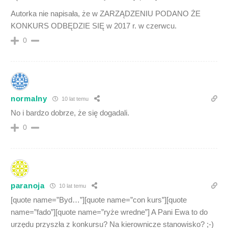
Autorka nie napisała, że w ZARZĄDZENIU PODANO ŻE
KONKURS ODBĘDZIE SIĘ w 2017 r. w czerwcu.
0
normalny
10 lat temu
No i bardzo dobrze, że się dogadali.
0
paranoja
10 lat temu
[quote name=”Byd…”][quote name=”con kurs”][quote
name=”fado”][quote name=”ryże wredne”] A Pani Ewa to do
urzędu przyszła z konkursu? Na kierownicze stanowisko? ;-)